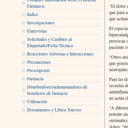
Fármacos
“El dolor 
que para a
Índice
que actúan
Investigaciones
El especia
Entrevistas
hipnoanal
Solicitudes y Cambios al
provocan u
Etiquetado/Ficha Técnica
paciente o
Reacciones Adversas e Interacciones
“Otros ana
Precauciones
que genera
neuropátic
Prescripción
Farmacia
Para las d
secuelas d
Distribuidores/administradores de
antiinflam
beneficios de farmacia
no actúa d
Utilización
“A diferen
Documentos y Libros Nuevos
potente an
enzimático
Aines, “ti