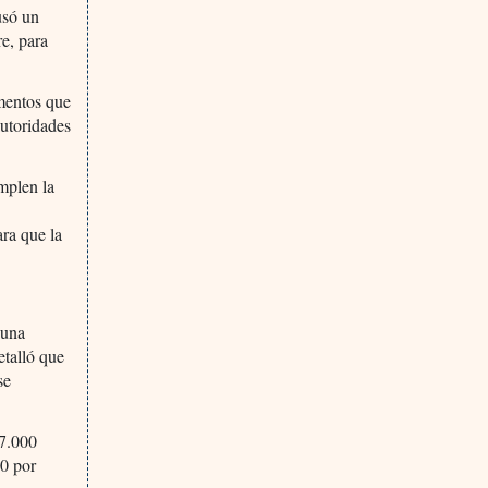
usó un
re, para
amentos que
autoridades
mplen la
ara que la
 una
etalló que
se
17.000
80 por