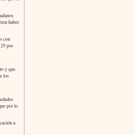
dadanos
ieren haber
os con
 25 por
nto y que
e los
medades
que por lo
ucación a