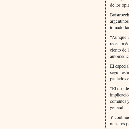
de los opi
Baistrocch
argentinos
tomado fár
“Aunque un
receta méd
ciento de 
automedica
El especia
según est
pautados 
“El uso de
implicació
comunes y 
general la
Y continuó
nuestros p