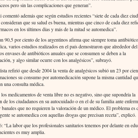
áceos pero sin las complicaciones que generan”.
i comentó además que según estudios recientes “siete de cada diez ciu
 consideran que su salud es buena, mientras que cinco de cada diez ref
macos en los últimos días y más de la mitad se automedica”.
 90,5 por ciento de los argentinos afirma que siempre toma antibiótic
ica, varios estudios realizados en el país demostraron que alrededor del
los envases de antibióticos anuales que se consumen se deben a la
ción, y algo similar ocurre con los analgésicos”, subrayó.
lista refirió que desde 2004 la venta de analgésicos subió un 23 por cie
imaciones su consumo por automedicación supone la misma cantidad qu
en una consulta médica.
 los medicamentos de venta libre no es negativo, sino que supondría la
n de los ciudadanos en su autocuidado o en el de su familia ante enfer
banales que no requieren la valoración de un médico. El problema es 
 gente se automedica con aquellas drogas que precisan receta”, explicó.
: “La labor que los profesionales sanitarios tenemos por delante en ed
acientes es muy amplia.