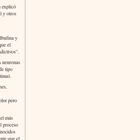
n explicó
l y otros
lbufina y
que el
dictivos”.
as neuronas
de tipo
tinuó.
nes,
olor pero
 el más
el proceso
onocidos
ente que el