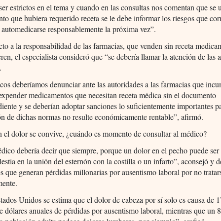
r estrictos en el tema y cuando en las consultas nos comentan que se 
o que hubiera requerido receta se le debe informar los riesgos que cor
 automedicarse responsablemente la próxima vez”.
to a la responsabilidad de las farmacias, que venden sin receta medic
ieren, el especialista consideró que “se debería llamar la atención de las 
.
os deberíamos denunciar ante las autoridades a las farmacias que incu
expender medicamentos que necesitan receta médica sin el documento
iente y se deberían adoptar sanciones lo suficientemente importantes p
ón de dichas normas no resulte económicamente rentable”, afirmó.
n el dolor se convive, ¿cuándo es momento de consultar al médico?
ico debería decir que siempre, porque un dolor en el pecho puede ser
estia en la unión del esternón con la costilla o un infarto”, aconsejó y d
s que generan pérdidas millonarias por ausentismo laboral por no tratar
ente.
tados Unidos se estima que el dolor de cabeza por sí solo es causa de 
e dólares anuales de pérdidas por ausentismo laboral, mientras que un 