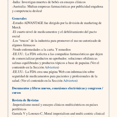
-India: Investigan muertes de bebés en ensayos clínicos
-Australia: Multan empresas farmacéuticas por publicidad engañosa
y competencia desleal
Generales
-Estudio ADVANTAGE fue dirigido por la división de marketing de
Merck
-El cuarto nivel de medicamentos y el debilitamiento del pacto
social
-Los “trucos” de la industria para promover el uso no autorizado de
algunos fármacos
-Vendo enfermedades a la carta. Y remedios
-EE.UU.: La FDA solicita a las compañías farmacéuticas que dejen
de comercializar productos no aprobados: soluciones oftálmicas
salinas equilibradas y productos tópicos a base de papaína (Ver el
contenido en la Sección
Advierten
)
-EE.UU.: La FDA crea una página Web con información sobre
seguridad de medicamentos para pacientes y profesionales de la
salud. (Ver el contenido en la Sección
Advierten
)
Documentos y libros nuevos, conexiones electrónicas y congresos /
cursos
Revista de Revistas
-Imperialismo moral y ensayos clínicos multicéntricos en países
periféricos
Garrafa V y Lorenzo C, Moral imperialism and multi-centric clinical