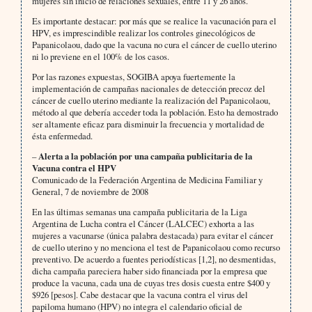
mujeres sin inicio de relaciones sexuales, entre 11 y 26 años.
Es importante destacar: por más que se realice la vacunación para el
HPV, es imprescindible realizar los controles ginecológicos de
Papanicolaou, dado que la vacuna no cura el cáncer de cuello uterino
ni lo previene en el 100% de los casos.
Por las razones expuestas, SOGIBA apoya fuertemente la
implementación de campañas nacionales de detección precoz del
cáncer de cuello uterino mediante la realización del Papanicolaou,
método al que debería acceder toda la población. Esto ha demostrado
ser altamente eficaz para disminuir la frecuencia y mortalidad de
ésta enfermedad.
–
Alerta a la población por una campaña publicitaria de la
Vacuna contra el HPV
Comunicado de la Federación Argentina de Medicina Familiar y
General, 7 de noviembre de 2008
En las últimas semanas una campaña publicitaria de la Liga
Argentina de Lucha contra el Cáncer (LALCEC) exhorta a las
mujeres a vacunarse (única palabra destacada) para evitar el cáncer
de cuello uterino y no menciona el test de Papanicolaou como recurso
preventivo. De acuerdo a fuentes periodísticas [1,2], no desmentidas,
dicha campaña pareciera haber sido financiada por la empresa que
produce la vacuna, cada una de cuyas tres dosis cuesta entre $400 y
$926 [pesos]. Cabe destacar que la vacuna contra el virus del
papiloma humano (HPV) no integra el calendario oficial de