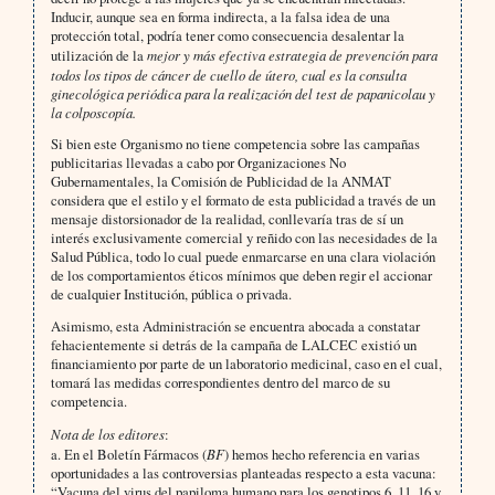
Inducir, aunque sea en forma indirecta, a la falsa idea de una
protección total, podría tener como consecuencia desalentar la
utilización de la
mejor y más efectiva estrategia de prevención para
todos los tipos de cáncer de cuello de útero, cual es la consulta
ginecológica periódica para la realización del test de papanicolau y
la colposcopía.
Si bien este Organismo no tiene competencia sobre las campañas
publicitarias llevadas a cabo por Organizaciones No
Gubernamentales, la Comisión de Publicidad de la ANMAT
considera que el estilo y el formato de esta publicidad a través de un
mensaje distorsionador de la realidad, conllevaría tras de sí un
interés exclusivamente comercial y reñido con las necesidades de la
Salud Pública, todo lo cual puede enmarcarse en una clara violación
de los comportamientos éticos mínimos que deben regir el accionar
de cualquier Institución, pública o privada.
Asimismo, esta Administración se encuentra abocada a constatar
fehacientemente si detrás de la campaña de LALCEC existió un
financiamiento por parte de un laboratorio medicinal, caso en el cual,
tomará las medidas correspondientes dentro del marco de su
competencia.
Nota de los editores
:
a. En el Boletín Fármacos (
BF
) hemos hecho referencia en varias
oportunidades a las controversias planteadas respecto a esta vacuna:
“Vacuna del virus del papiloma humano para los genotipos 6, 11, 16 y