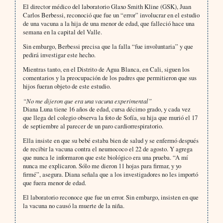
El director médico del laboratorio Glaxo Smith Kline (GSK), Juan
Carlos Berbessi, reconoció que fue un “error” involucrar en el estudio
de una vacuna a la hija de una menor de edad, que falleció hace una
semana en la capital del Valle.
Sin embargo, Berbessi precisa que la falla “fue involuntaria” y que
pedirá investigar este hecho.
Mientras tanto, en el Distrito de Agua Blanca, en Cali, siguen los
comentarios y la preocupación de los padres que permitieron que sus
hijos fueran objeto de este estudio.
“No me dijeron que era una vacuna experimental”
Diana Luna tiene 16 años de edad, cursa décimo grado, y cada vez
que llega del colegio observa la foto de Sofía, su hija que murió el 17
de septiembre al parecer de un paro cardiorrespiratorio.
Ella insiste en que su bebé estaba bien de salud y se enfermó después
de recibir la vacuna contra el neumococo el 22 de agosto. Y agrega
que nunca le informaron que este biológico era una prueba. “A mí
nunca me explicaron. Sólo me dieron 11 hojas para firmar, y yo
firmé”, asegura. Diana señala que a los investigadores no les importó
que fuera menor de edad.
El laboratorio reconoce que fue un error. Sin embargo, insisten en que
la vacuna no causó la muerte de la niña.