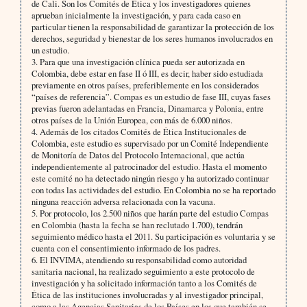
de Cali. Son los Comités de Ética y los investigadores quienes
aprueban inicialmente la investigación, y para cada caso en
particular tienen la responsabilidad de garantizar la protección de los
derechos, seguridad y bienestar de los seres humanos involucrados en
un estudio.
3. Para que una investigación clínica pueda ser autorizada en
Colombia, debe estar en fase II ó III, es decir, haber sido estudiada
previamente en otros países, preferiblemente en los considerados
“países de referencia”. Compas es un estudio de fase III, cuyas fases
previas fueron adelantadas en Francia, Dinamarca y Polonia, entre
otros países de la Unión Europea, con más de 6.000 niños.
4. Además de los citados Comités de Ética Institucionales de
Colombia, este estudio es supervisado por un Comité Independiente
de Monitoría de Datos del Protocolo Internacional, que actúa
independientemente al patrocinador del estudio. Hasta el momento
este comité no ha detectado ningún riesgo y ha autorizado continuar
con todas las actividades del estudio. En Colombia no se ha reportado
ninguna reacción adversa relacionada con la vacuna.
5. Por protocolo, los 2.500 niños que harán parte del estudio Compas
en Colombia (hasta la fecha se han reclutado 1.700), tendrán
seguimiento médico hasta el 2011. Su participación es voluntaria y se
cuenta con el consentimiento informado de los padres.
6. El INVIMA, atendiendo su responsabilidad como autoridad
sanitaria nacional, ha realizado seguimiento a este protocolo de
investigación y ha solicitado información tanto a los Comités de
Ética de las instituciones involucradas y al investigador principal,
como a las Agencias Sanitarias de los Países en los que también se