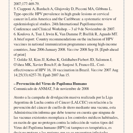
2007;177:469-79.
5. Ciapponi A, Bardach A, Glujovsky D, Picconi MA, Gibbons L.
Type-specific HPV prevalence in high grade lesions or cervical
cancer in Latin America and the Caribbean: a systematic review of
epidemiological studies. 24th International Papillomavirus
Conference and Clinical Workshop. – 3 al 9 de Noviembre de 2007.
6. Koulova A, Tsui J, Irwin K, Van Damme P, Biellik R, Aguado MT.
A brief report: Country recommendations on the inclusion of HPV
vaccines in national immunization programmes among high-income
countries, June 2006-January 2008.
Vaccine
2008 Sep 18. [Epub ahead
of print]
7. Goldie SJ, Kim JJ, Kobus K, Goldhaber-Fiebert JD, Salomon J,
O’shea MK, Xavier Bosch F, de Sanjosé S, Franco EL. Cost-
effectiveness of HPV 16, 18 vaccination in Brazil.
Vaccine
2007 Aug
14;25(33):6257-70. Epub 2007 Jun 15.
– Prevención del Virus de Papiloma Humano
Comunicado de ANMAT, 5 de noviembre de 2008
Atento a la campaña de divulgación masiva realizada por la Liga
Argentina de Lucha contra el Cáncer (LALCEC) en relación a la
prevención del cáncer de cuello de útero mediante una vacuna, esta
Administración informa que debe tenerse en cuenta que ninguna de
las vacunas existentes reemplaza a los controles médicos habituales,
en razón de que no protegen contra la infección de varios tipos del
Virus del Papiloma humano (HPV) ni tampoco es terapéutica, es
decir no protege a las mujeres que ya se encuentran infectadas.