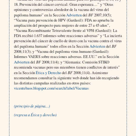
18. Prevención del cáncer cervical: Gran esperanza…” y “Otras
opiniones y controversias alrededor de la vacuna del virus del
papiloma humano” en la Sección
Advierten
del
BF
2007;10(5);
“Vacuna para prevención de HPV (Gardasil): FDA no aprueba la
ampliación del prospecto para mujeres de entre 27 a 45 años”,
“Vacuna Recombinante Tetravalente frente al VPH (Gardasil): La
FDA recibió 1.637 informes sobre reacciones adversas” y “La incierta
prevención del cáncer de cuello de útero con la vacuna contra el virus
del papiloma humano” todos ellos en la Sección
Advierten
del
BF
2008;11(3); y “Vacuna del papiloma virus humano (Gardasil):
Informes VAERS sobre reacciones adversas. EE.UU.” en la Sección
Advierten
del
BF
2008;11(4); y “Alemania: Comisión STIKO
recomienda vacunas pero sus miembros tienen conflictos de interés”
en la Sección
Ética y Derecho
del
BF
2008;11(4). Asimismo
recomendamos consultar la siguiente web donde han ido recogiendo
las distintas campañas realizadas en otros países:
vicentebaos.blogspot.com/search/label/Vacunas
(principio de página…)
(regresa a
Ética y derecho)