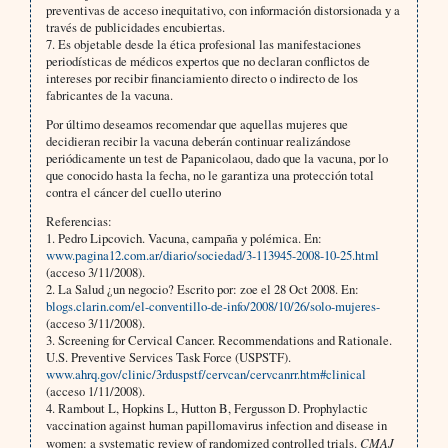
preventivas de acceso inequitativo, con información distorsionada y a
través de publicidades encubiertas.
7. Es objetable desde la ética profesional las manifestaciones
periodísticas de médicos expertos que no declaran conflictos de
intereses por recibir financiamiento directo o indirecto de los
fabricantes de la vacuna.
Por último deseamos recomendar que aquellas mujeres que
decidieran recibir la vacuna deberán continuar realizándose
periódicamente un test de Papanicolaou, dado que la vacuna, por lo
que conocido hasta la fecha, no le garantiza una protección total
contra el cáncer del cuello uterino
Referencias:
1. Pedro Lipcovich. Vacuna, campaña y polémica. En:
www.pagina12.com.ar/diario/sociedad/3-113945-2008-10-25.html
(acceso 3/11/2008).
2. La Salud ¿un negocio? Escrito por: zoe el 28 Oct 2008. En:
blogs.clarin.com/el-conventillo-de-info/2008/10/26/solo-mujeres-
(acceso 3/11/2008).
3. Screening for Cervical Cancer. Recommendations and Rationale.
U.S. Preventive Services Task Force (USPSTF).
www.ahrq.gov/clinic/3rduspstf/cervcan/cervcanrr.htm#clinical
(acceso 1/11/2008).
4. Rambout L, Hopkins L, Hutton B, Fergusson D. Prophylactic
vaccination against human papillomavirus infection and disease in
women: a systematic review of randomized controlled trials.
CMAJ