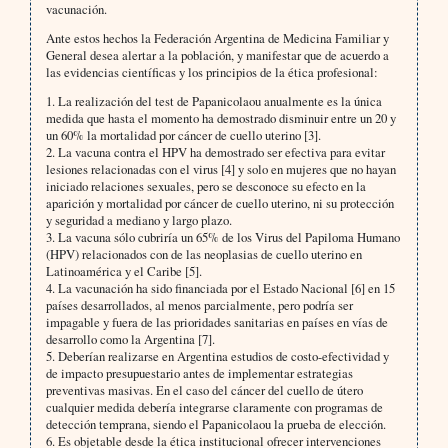
vacunación.
Ante estos hechos la Federación Argentina de Medicina Familiar y
General desea alertar a la población, y manifestar que de acuerdo a
las evidencias científicas y los principios de la ética profesional:
1. La realización del test de Papanicolaou anualmente es la única
medida que hasta el momento ha demostrado disminuir entre un 20 y
un 60% la mortalidad por cáncer de cuello uterino [3].
2. La vacuna contra el HPV ha demostrado ser efectiva para evitar
lesiones relacionadas con el virus [4] y solo en mujeres que no hayan
iniciado relaciones sexuales, pero se desconoce su efecto en la
aparición y mortalidad por cáncer de cuello uterino, ni su protección
y seguridad a mediano y largo plazo.
3. La vacuna sólo cubriría un 65% de los Virus del Papiloma Humano
(HPV) relacionados con de las neoplasias de cuello uterino en
Latinoamérica y el Caribe [5].
4. La vacunación ha sido financiada por el Estado Nacional [6] en 15
países desarrollados, al menos parcialmente, pero podría ser
impagable y fuera de las prioridades sanitarias en países en vías de
desarrollo como la Argentina [7].
5. Deberían realizarse en Argentina estudios de costo-efectividad y
de impacto presupuestario antes de implementar estrategias
preventivas masivas. En el caso del cáncer del cuello de útero
cualquier medida debería integrarse claramente con programas de
detección temprana, siendo el Papanicolaou la prueba de elección.
6. Es objetable desde la ética institucional ofrecer intervenciones