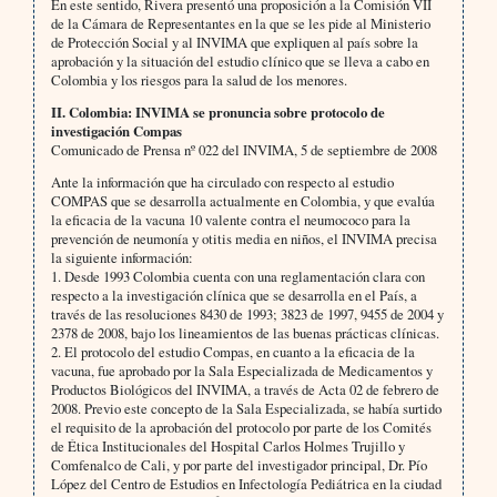
En este sentido, Rivera presentó una proposición a la Comisión VII
de la Cámara de Representantes en la que se les pide al Ministerio
de Protección Social y al INVIMA que expliquen al país sobre la
aprobación y la situación del estudio clínico que se lleva a cabo en
Colombia y los riesgos para la salud de los menores.
II. Colombia: INVIMA se pronuncia sobre protocolo de
investigación Compas
Comunicado de Prensa nº 022 del INVIMA, 5 de septiembre de 2008
Ante la información que ha circulado con respecto al estudio
COMPAS que se desarrolla actualmente en Colombia, y que evalúa
la eficacia de la vacuna 10 valente contra el neumococo para la
prevención de neumonía y otitis media en niños, el INVIMA precisa
la siguiente información:
1. Desde 1993 Colombia cuenta con una reglamentación clara con
respecto a la investigación clínica que se desarrolla en el País, a
través de las resoluciones 8430 de 1993; 3823 de 1997, 9455 de 2004 y
2378 de 2008, bajo los lineamientos de las buenas prácticas clínicas.
2. El protocolo del estudio Compas, en cuanto a la eficacia de la
vacuna, fue aprobado por la Sala Especializada de Medicamentos y
Productos Biológicos del INVIMA, a través de Acta 02 de febrero de
2008. Previo este concepto de la Sala Especializada, se había surtido
el requisito de la aprobación del protocolo por parte de los Comités
de Ética Institucionales del Hospital Carlos Holmes Trujillo y
Comfenalco de Cali, y por parte del investigador principal, Dr. Pío
López del Centro de Estudios en Infectología Pediátrica en la ciudad