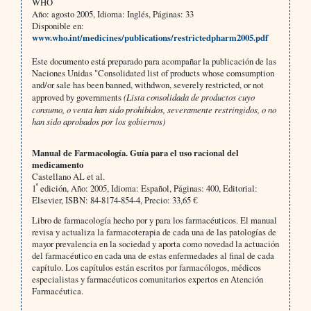
WHO
Año: agosto 2005, Idioma: Inglés, Páginas: 33
Disponible en:
www.who.int/medicines/publications/restrictedpharm2005.pdf
Este documento está preparado para acompañar la publicación de las
Naciones Unidas "Consolidated list of products whose comsumption
and/or sale has been banned, withdwon, severely restricted, or not
approved by governments
(Lista consolidada de productos cuyo
consumo, o venta han sido prohibidos, severamente restringidos, o no
han sido aprobados por los gobiernos)
Manual de Farmacología. Guía para el uso racional del
medicamento
Castellano AL et al.
º
1
edición, Año: 2005, Idioma: Español, Páginas: 400, Editorial:
Elsevier, ISBN: 84-8174-854-4, Precio: 33,65 €
Libro de farmacología hecho por y para los farmacéuticos. El manual
revisa y actualiza la farmacoterapia de cada una de las patologías de
mayor prevalencia en la sociedad y aporta como novedad la actuación
del farmacéutico en cada una de estas enfermedades al final de cada
capítulo. Los capítulos están escritos por farmacólogos, médicos
especialistas y farmacéuticos comunitarios expertos en Atención
Farmacéutica.