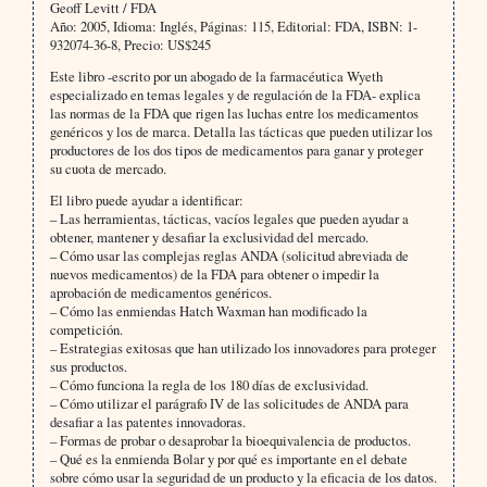
Geoff Levitt
/ FDA
Año: 2005, Idioma: Inglés, Páginas: 115, Editorial: FDA, ISBN: 1-
932074-36-8, Precio: US$245
Este libro -escrito por un abogado de la farmacéutica Wyeth
especializado en temas legales y de regulación de la FDA- explica
las normas de la FDA que rigen las luchas entre los medicamentos
genéricos y los de marca. Detalla las tácticas que pueden utilizar los
productores de los dos tipos de medicamentos para ganar y proteger
su cuota de mercado.
El libro puede ayudar a identificar:
– Las herramientas, tácticas, vacíos legales que pueden ayudar a
obtener, mantener y desafiar la exclusividad del mercado.
– Cómo usar las complejas reglas ANDA (solicitud abreviada de
nuevos medicamentos) de la FDA para obtener o impedir la
aprobación de medicamentos genéricos.
– Cómo las enmiendas Hatch Waxman han modificado la
competición.
– Estrategias exitosas que han utilizado los innovadores para proteger
sus productos.
– Cómo funciona la regla de los 180 días de exclusividad.
– Cómo utilizar el parágrafo IV de las solicitudes de ANDA para
desafiar a las patentes innovadoras.
– Formas de probar o desaprobar la bioequivalencia de productos.
– Qué es la enmienda Bolar y por qué es importante en el debate
sobre cómo usar la seguridad de un producto y la eficacia de los datos.