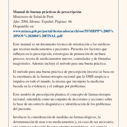
Manual de buenas prácticas de prescripción
Ministerio de Salud de Perú
Año: 2004, Idioma: Español, Páginas: 66
Disponible en:
www.minsa.gob.pe/portal/destacados/archivos/55/MBPP%2005%
20NOV%202004%20FINAL.pdf
Este manual es un documento técnico de orientación a los médicos
que recetan medicamentos a pacientes. Presenta los factores que
influyen en la prescripción, estrategias de promoción de un buen
proceso, receta de medicamentos nuevos, controlados y de fórmulas
magistrales. Además incluye el método para una buena práctica.
El método para una buena práctica de prescripción (receta) se basa en
la enseñanza de la farmacoterapia racional que la OMS auspicia e
impulsa en todo el mundo, la misma que incorpora la medicina
basada en la evidencia y el enfoque por problemas.
Este modelo de prescripción plantea el concepto de farmacoterapia
racional, entendida como un conjunto de decisiones y acciones sobre
la base de un correcto diagnóstico e identificación de los problemas
del paciente.
Involucra la consideración de medidas no farmacológicas, la
determinación de usar o no medicamentos y, en caso de ser necesario,
una correcta selección de estos agentes terapéuticos, así como la