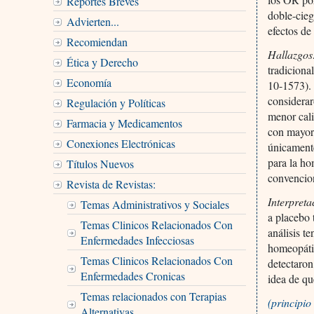
Reportes Breves
doble-cieg
Advierten...
efectos de
Recomiendan
Hallazgos
Ética y Derecho
tradiciona
Economía
10-1573).
considera
Regulación y Políticas
menor cali
Farmacia y Medicamentos
con mayor 
Conexiones Electrónicas
únicament
para la ho
Títulos Nuevos
convencion
Revista de Revistas:
Interpreta
Temas Administrativos y Sociales
a placebo 
Temas Clinicos Relacionados Con
análisis t
Enfermedades Infecciosas
homeopátic
Temas Clinicos Relacionados Con
detectaron
Enfermedades Cronicas
idea de qu
Temas relacionados con Terapias
(principi
Alternativas