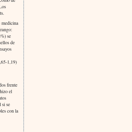
 Los
ts.
e medicina
(rango:
8%) se
ellos de
ensayos
,65-1,19)
dos frente
hizo el
ntos
 si se
bles con la