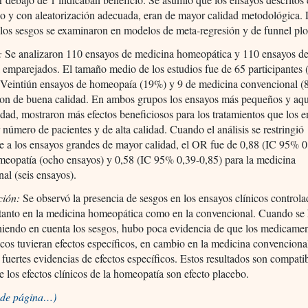
o y con aleatorización adecuada, eran de mayor calidad metodológica.
 los sesgos se examinaron en modelos de meta-regresión y de funnel plo
:
Se analizaron 110 ensayos de medicina homeopática y 110 ensayos d
l emparejados. El tamaño medio de los estudios fue de 65 participantes 
 Veintiún ensayos de homeopaía (19%) y 9 de medicina convencional (
ron de buena calidad. En ambos grupos los ensayos más pequeños y aqu
dad, mostraron más efectos beneficiosos para los tratamientos que los 
número de pacientes y de alta calidad. Cuando el análisis se restringió
e a los ensayos grandes de mayor calidad, el OR fue de 0,88 (IC 95% 0
meopatía (ocho ensayos) y 0,58 (IC 95% 0,39-0,85) para la medicina
al (seis ensayos).
ción:
Se observó la presencia de sesgos en los ensayos clínicos controla
tanto en la medicina homeopática como en la convencional. Cuando se 
eniendo en cuenta los sesgos, hubo poca evidencia de que los medicame
os tuvieran efectos específicos, en cambio en la medicina convencional
 fuertes evidencias de efectos específicos. Estos resultados son compati
e los efectos clínicos de la homeopatía son efecto placebo.
o de página…)