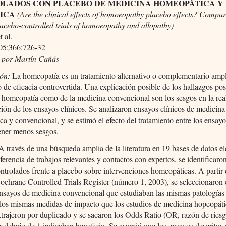
LADOS CON PLACEBO DE MEDICINA HOMEOPÁTICA Y
ICA
(Are the clinical effects of homoeopathy placebo effects? Compar
lacebo-controlled trials of homoeopathy and allopathy)
 al.
05;366:726-32
 por Martín Cañás
ión:
La homeopatía es un tratamiento alternativo o complementario amp
 de eficacia controvertida. Una explicación posible de los hallazgos pos
a homeopatía como de la medicina convencional son los sesgos en la rea
ón de los ensayos clínicos. Se analizaron ensayos clínicos de medicina
a y convencional, y se estimó el efecto del tratamiento entre los ensay
ener menos sesgos.
 través de una búsqueda amplia de la literatura en 19 bases de datos el
referencia de trabajos relevantes y contactos con expertos, se identificar
ontrolados frente a placebo sobre intervenciones homeopáticas. A partir 
ochrane Controlled Trials Register (número 1, 2003), se seleccionaron
ensayos de medicina convencional que estudiaban las mismas patologías
 los mismas medidas de impacto que los estudios de medicina hopeopáti
xtrajeron por duplicado y se sacaron los Odds Ratio (OR, razón de ries
 debajo de 1 indicaban beneficio. Se asumió que los ensayos descrito