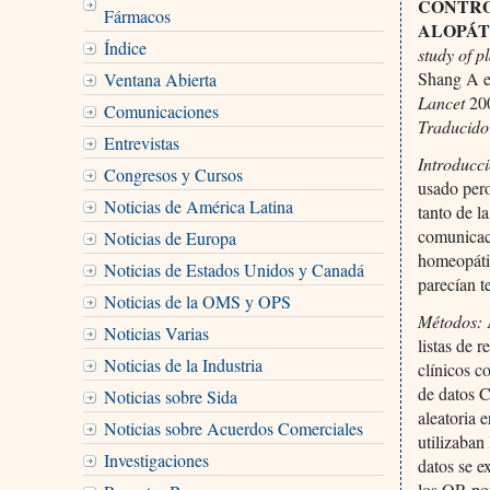
CONTRO
Fármacos
ALOPÁT
Índice
study of p
Shang A et
Ventana Abierta
Lancet
20
Comunicaciones
Traducido
Entrevistas
Introducc
Congresos y Cursos
usado pero
Noticias de América Latina
tanto de l
comunicaci
Noticias de Europa
homeopátic
Noticias de Estados Unidos y Canadá
parecían t
Noticias de la OMS y OPS
Métodos:
A
Noticias Varias
listas de 
Noticias de la Industria
clínicos c
de datos C
Noticias sobre Sida
aleatoria 
Noticias sobre Acuerdos Comerciales
utilizaban
Investigaciones
datos se e
los OR por