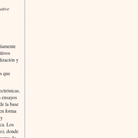
ative
liamente
itivos
lización y
os que
ectrónicas,
on ensayos
de la base
 en forma
 y
ca. Los
go), donde
s como de