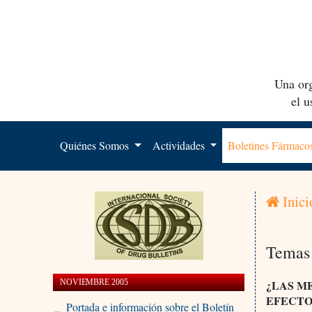
Una org
el 
Quiénes Somos
Actividades
Boletines Fármac
Inici
Temas 
NOVIEMBRE 2005
¿
LAS M
EFECTO
Portada e información sobre el Boletín