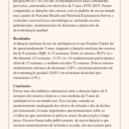
por placebo (n = 10.116) dos 10 antidepressivos mais comumente
prescritos, amostrados em intervalos de 5 anos (1978–2023). Foram
comparadas as durações dos ensaios com os padrões de uso no mundo
real a partir do National Health and Nutrition Examination Survey e
avaliadas características metodológicas, incluindo escalas
padronizadas, monitoramento de desmame e protocolos de
descontinuação gradual.
Resultados
A duração mediana do uso de antidepressivos nos Estados Unidos foi
de aproximadamente 5 anos, enquanto a duração mediana dos ensaios
foi de 8 semanas (IQR: 6–12 semanas). Entre os ensaios, 88,5% (n =
46) duraram ≤12 semanas, 11,5% (n = 6) randomizaram participantes
além de 12 semanas, e nenhum excedeu 52 semanas. Poucos ensaios
monitoraram sintomas de desmame (3,8%), incluíram protocolos de
descontinuação gradual (18,9%) ou relataram desfechos pós-
tratamento (1,9%).
Conclusões
Existe uma discordância substancial entre a duração típica de 8
semanas dos ensaios clínicos e o uso mediano de 5 anos de
antidepressivos no mundo real. Essa lacuna, somada ao
monitoramento inadequado dos efeitos de retirada e dos desfechos
pós-tratamento, levanta importantes questionamentos sobre as
evidências que sustentam as práticas atuais de prescrição a longo
prazo. Ensaios financiados publicamente, de maior duração e que
incluam monitoramento de retirada e recaída, são necessários para