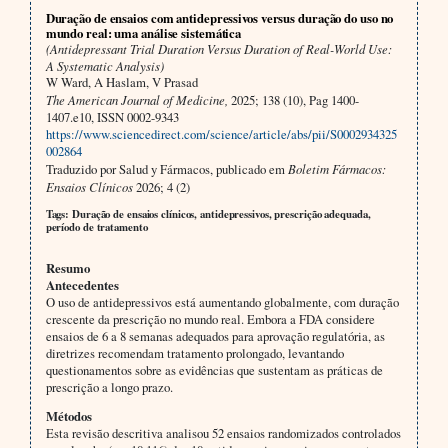
Duração de ensaios com antidepressivos versus duração do uso no
mundo real: uma análise sistemática
(Antidepressant Trial Duration Versus Duration of Real-World Use:
A Systematic Analysis)
W Ward, A Haslam, V Prasad
The American Journal of Medicine,
2025; 138 (10), Pag 1400-
1407.e10, ISSN 0002-9343
https://www.sciencedirect.com/science/article/abs/pii/S0002934325
002864
Traduzido por Salud y Fármacos, publicado em
Boletim Fármacos:
Ensaios Clínicos
2026; 4 (2)
Tags: Duração de ensaios clínicos, antidepressivos, prescrição adequada,
período de tratamento
Resumo
Antecedentes
O uso de antidepressivos está aumentando globalmente, com duração
crescente da prescrição no mundo real. Embora a FDA considere
ensaios de 6 a 8 semanas adequados para aprovação regulatória, as
diretrizes recomendam tratamento prolongado, levantando
questionamentos sobre as evidências que sustentam as práticas de
prescrição a longo prazo.
Métodos
Esta revisão descritiva analisou 52 ensaios randomizados controlados