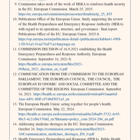
Commission takes stock of the work of HERA to reinforce health security
in the EU. European Commission. March 25, 2025.
https://ec.europa.eu/commission/presscorner/detail/en/ip_25_855
Publications Office of the European Union. Study supporting the review
of the Health Preparedness and Emergency Response Authority (HERA)
with regard to its operations, structure, and governance : final report.
Publications Office of the EU. European Union. 2025-b.
https://op.europa.eu/en/publication-detail/-/publication/c8ab8a41-09f8-
11f0-b1a3-01aa75ed71a1/language-en
COMMISSION DECISION of 16.9.2021 establishing the Health
Emergency Preparedness and Response Authority. European
Commission. September 16, 2021-b.
https://health.ec.europa.eu/system/files/2021-
09/hera_2021_decision_en_0.pdf
COMMUNICATION FROM THE COMMISSION TO THE EUROPEAN
PARLIAMENT, THE EUROPEAN COUNCIL, THE COUNCIL, THE
EUROPEAN ECONOMIC AND SOCIAL COMMITTEE AND THE
COMMITTEE OF THE REGIONS. European Commission. September
16, 2021.
https://health.ec.europa.eu/document/download/43aaa66d-
3eee-4d91-8bff-c974bd5851a3_en
The European Health Union: acting together for people’s health.
European Commission. May 22, 2024.
https://health.ec.europa.eu/document/download/6e26bad9-5722-4c95-
8bc5-4c21d8e370dd_en?filename=policy_com-2024-206_en.pdf
Addressing medicine shortages in the EU. European Commission.
October 24.
https://commission.europa.eu/system/files/2023-
10/Communication_medicines_shortages_EN_0.pdf
Health Emergency Preparedness and Response (HERA). Public Health.