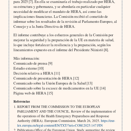
para 2025 [7]. En ella se examinaría el trabajo realizado por HERA,
su estructura y gobernanza, y se abordaría en particular cualquier
necesidad de modificar el mandato de HERA, así como las
implicaciones financieras. La Comisión recibió el cometido de
informar sobre los resultados de la revisión al Parlamento Europeo, al
Consejo y a la Junta Directiva de HERA.
El informe contribuye a los esfuerzos generales de la Comisión por
mejorar la seguridad y la preparación de la UE en materia de salud,
lo que incluye fortalecer la resiliencia y la preparación, según los
lineamientos expuesto en el informe del Presidente Niinistö [8].
Más información:
Comunicado de prensa [9]
Estudio externo [10]
Decisión relativa a HERA [11]
Comunicado de presentación de HERA [12]
Comunicado sobre la Unión Europea de la Salud [13]
Comunicado sobre la escasez de medicamentos en la UE [14]
Página web de HERA [15]
Referencias
REPORT FROM THE COMMISSION TO THE EUROPEAN
PARLIAMENT AND THE COUNCIL. Review of the implementation of
the operations of the Health Emergency Preparedness and Response
Authority (HERA). European Commission. March 26, 2025.
https://eur-
lex.europa.eu/legal-content/EN/TXT/?uri=COM:2025:147:FIN
Publications Office of the European Union. Study supporting the review