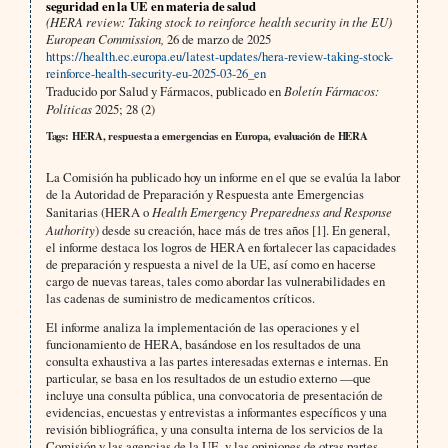
seguridad en la UE en materia de salud
(HERA review: Taking stock to reinforce health security in the EU)
European Commission,
26 de marzo de 2025
https://health.ec.europa.eu/latest-updates/hera-review-taking-stock-
reinforce-health-security-eu-2025-03-26_en
Traducido por Salud y Fármacos, publicado en
Boletín Fármacos:
Políticas
2025; 28 (2)
Tags: HERA, respuesta a emergencias en Europa, evaluación de HERA
La Comisión ha publicado hoy un informe en el que se evalúa la labor
de la Autoridad de Preparación y Respuesta ante Emergencias
Sanitarias (HERA o
Health Emergency Preparedness and Response
Authority
) desde su creación, hace más de tres años [1]. En general,
el informe destaca los logros de HERA en fortalecer las capacidades
de preparación y respuesta a nivel de la UE, así como en hacerse
cargo de nuevas tareas, tales como abordar las vulnerabilidades en
las cadenas de suministro de medicamentos críticos.
El informe analiza la implementación de las operaciones y el
funcionamiento de HERA, basándose en los resultados de una
consulta exhaustiva a las partes interesadas externas e internas. En
particular, se basa en los resultados de un estudio externo —que
incluye una consulta pública, una convocatoria de presentación de
evidencias, encuestas y entrevistas a informantes específicos y una
revisión bibliográfica, y una consulta interna de los servicios de la
Comisión y las agencias de la UE, y las opiniones de otras partes