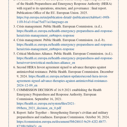
of the Health Preparedness and Emergency Response Authority (HERA)
with regard to its operations, structure, and governance : final report.
Publications Office of the EU. European Union. 2025.
https://op.europa.eu/en/publication-detail/-/publication/c8ab8a41-09f8-
11f0-b1a3-01aa75ed71a1/language-en
Crisis management. Public Health. European Commission. (n.d.).
https://health.ec.europa.eu/health-emergency-preparedness-and-response-
hera/crisis-management_en#mpox-response
Crisis management. Public Health. European Commission. (n.d.-b).
https://health.ec.europa.eu/health-emergency-preparedness-and-response-
hera/crisis-management_en#mpox-response
Critical Medicines Alliance. Public Health. European Commission. (n.d.).
https://health.ec.europa.eu/health-emergency-preparedness-and-response-
hera/overview/critical-medicines-alliance_en
Second HERA Invest agreement signed to advance therapies against
antimicrobial resistance. Public Health. European Commission. December
9, 2024.
https://health.ec.europa.eu/latest-updates/second-hera-invest-
agreement-signed-advance-therapies-against-antimicrobial-resistance-
2024-12-09_en
COMMISSION DECISION of 16.9.2021 establishing the Health
Emergency Preparedness and Response Authority. European
Commission. September 16, 2021.
https://health.ec.europa.eu/system/files/2021-
09/hera_2021_decision_en_0.pdf
Report: Safer Together – Strengthening Europe’s civilian and military
preparedness and readiness. European Commission. October 30, 2024.
https://commission.europa.eu/document/5bb2881f-9e29-42f2-8b77-
8739b19d047c_en