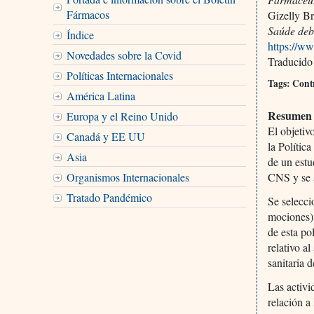
Fármacos
Gizelly Br
Saúde deb
Índice
https://w
Novedades sobre la Covid
Traducido
Políticas Internacionales
Tags: Contr
América Latina
Resumen
Europa y el Reino Unido
El objetiv
Canadá y EE UU
la Polític
Asia
de un estu
CNS y se a
Organismos Internacionales
Tratado Pandémico
Se selecci
mociones) 
de esta po
relativo a
sanitaria 
Las activi
relación a