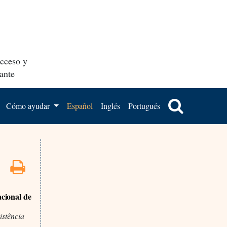
acceso y
ante
Cómo ayudar
Español
Inglés
Portugués
acional de
istência