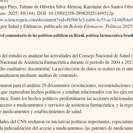
aga Pires, Tatiane de Oliveira Silva Alencar, Karolaine dos Santos Olive
ate.
2025; 49(144). DOI: 10.1590/2358-289820251449512p
ww.scienceopen.com/document?vid=f65bb3e3-eab6-4c53-ac7d-06fb4a
 por Salud y Fármacos, publicado en
Boletín Fármacos: Políticas
2025;
ol comunitario de las políticas públicas en Brasil, política farmacéutica brasi
o del estudio es analizar las actividades del Consejo Nacional de Salud
a Nacional de Asistencia Farmacéutica durante el período de 2004 a 2023
dio cualitativo, documental. La recolección de datos se realizó en el sit
nalizaron mediante análisis de contenido.
onaron para el análisis 29 documentos (resoluciones, recomendaciones 
que expresaban hechos políticos y estaban relacionados con los ejes es
lítica. Entre los hechos políticos predominaron las acciones relacionadas
l acceso a medicamentos y servicios de asistencia farmacéutica, y la reg
de medicamentos y establecimientos de salud.
dades del CNS reultaron en iniciativas políticas importantes, especialme
 la judicialización del acceso a medicamentos, las patentes de medicamen