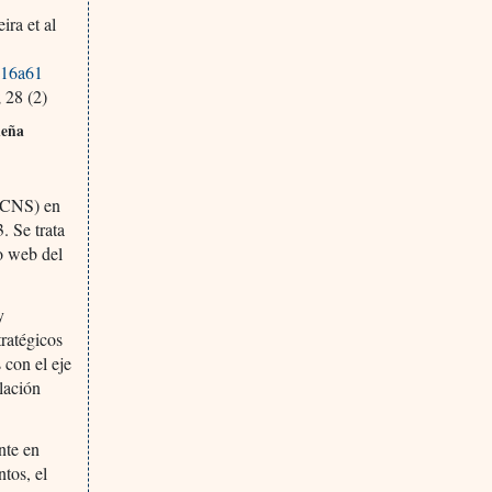
ira et al
516a61
 28 (2)
leña
 (CNS) en
. Se trata
io web del
y
tratégicos
 con el eje
ulación
nte en
tos, el