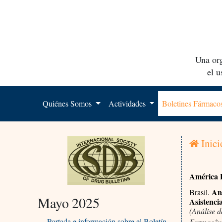
Una org
el 
Quiénes Somos
Actividades
Boletines Fármac
Inici
América 
Aná
Brasil.
Mayo 2025
Asistenci
(Análise 
Portada e información sobre el Boletín
Farmacêut