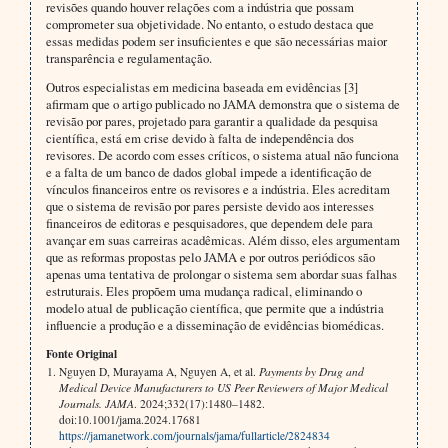
revisões quando houver relações com a indústria que possam
comprometer sua objetividade. No entanto, o estudo destaca que
essas medidas podem ser insuficientes e que são necessárias maior
transparência e regulamentação.
Outros especialistas em medicina baseada em evidências [3]
afirmam que o artigo publicado no JAMA demonstra que o sistema de
revisão por pares, projetado para garantir a qualidade da pesquisa
científica, está em crise devido à falta de independência dos
revisores. De acordo com esses críticos, o sistema atual não funciona
e a falta de um banco de dados global impede a identificação de
vínculos financeiros entre os revisores e a indústria. Eles acreditam
que o sistema de revisão por pares persiste devido aos interesses
financeiros de editoras e pesquisadores, que dependem dele para
avançar em suas carreiras acadêmicas. Além disso, eles argumentam
que as reformas propostas pelo JAMA e por outros periódicos são
apenas uma tentativa de prolongar o sistema sem abordar suas falhas
estruturais. Eles propõem uma mudança radical, eliminando o
modelo atual de publicação científica, que permite que a indústria
influencie a produção e a disseminação de evidências biomédicas.
Fonte Original
Nguyen D, Murayama A, Nguyen A, et al.
Payments by Drug and
Medical Device Manufacturers to US Peer Reviewers of Major Medical
Journals. JAMA
. 2024;332(17):1480–1482.
doi:10.1001/jama.2024.17681
https://jamanetwork.com/journals/jama/fullarticle/2824834