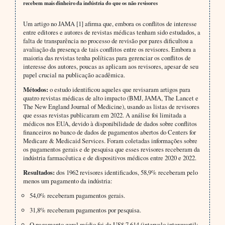
recebem mais dinheiro da indústria do que os não revisores
Um artigo no JAMA [1] afirma que, embora os conflitos de interesse
entre editores e autores de revistas médicas tenham sido estudados, a
falta de transparência no processo de revisão por pares dificultou a
avaliação da presença de tais conflitos entre os revisores. Embora a
maioria das revistas tenha políticas para gerenciar os conflitos de
interesse dos autores, poucas as aplicam aos revisores, apesar de seu
papel crucial na publicação acadêmica.
Métodos:
o estudo identificou aqueles que revisaram artigos para
quatro revistas médicas de alto impacto (BMJ, JAMA, The Lancet e
The New England Journal of Medicine), usando as listas de revisores
que essas revistas publicaram em 2022. A análise foi limitada a
médicos nos EUA, devido à disponibilidade de dados sobre conflitos
financeiros no banco de dados de pagamentos abertos do Centers for
Medicare & Medicaid Services. Foram coletadas informações sobre
os pagamentos gerais e de pesquisa que esses revisores receberam da
indústria farmacêutica e de dispositivos médicos entre 2020 e 2022.
Resultados:
dos 1962 revisores identificados, 58,9% receberam pelo
menos um pagamento da indústria:
54,0% receberam pagamentos gerais.
31,8% receberam pagamentos por pesquisa.
O pagamento geral médio foi de US$ 7.614 (intervalo interquartil: