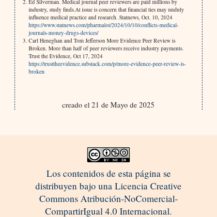
Ed Silverman. Medical journal peer reviewers are paid millions by
industry, study finds.At issue is concern that financial ties may unduly
influence medical practice and research. Statnews, Oct. 10, 2024
https://www.statnews.com/pharmalot/2024/10/10/conflicts-medical-
journals-money-drugs-devices/
Carl Heneghan and Tom Jefferson More Evidence Peer Review is
Broken. More than half of peer reviewers receive industry payments.
Trust the Evidence, Oct 17, 2024
https://trusttheevidence.substack.com/p/more-evidence-peer-review-is-
broken
creado el 21 de Mayo de 2025
Los contenidos de esta página se
distribuyen bajo una Licencia Creative
Commons Atribución-NoComercial-
CompartirIgual 4.0 Internacional.