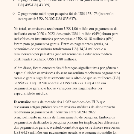
US$ 495-US$ 43.069).
O pagamento médio por pesquisa foi de US$ 153.173 (intervalo
interquartil: US$ 29.307-US$ 835.637).
No total, os revisores receberam US$ 1,06 bilhão em pagamentos da
indústria entre 2020 e 2022, dos quais US$ 1 bilhão (94%) foram para
indivíduos ou instituições por pesquisa e US$ 64,18 milhões (6%)
foram para pagamentos gerais. Entre os pagamentos gerais, os
honorários de consultoria totalizaram US$ 34,31 milhões e a
remuneração por palestras (não relacionadas à educação médica
continuada) totalizou US$ 11,80 milhões.
Além disso, foram encontradas diferenças significativas por gênero e
especialidade: os revisores do sexo masculino receberam pagamentos
totais e gerais significativamente mais altos do que as mulheres (US$
38.959 vs. US$ 19.586 no total e US$ 8.663 vs. US$ 4.183 em
pagamentos gerais) e houve variações nos pagamentos por
especialidade médica.
Discussão:
mais da metade dos 1.962 médicos dos EUA que
revisaram artigos publicados em revistas médicas de alto impacto
receberam pagamentos da indústria entre 2020 e 2022,
principalmente na forma de financiamento de pesquisa. Embora os
pagamentos destinados à pesquisa possam ter implicações diferentes
dos pagamentos gerais, o estudo constatou que os revisores receberam
US$ 64,18 milhões em pagamentos gerais, e o pagamento médio foi