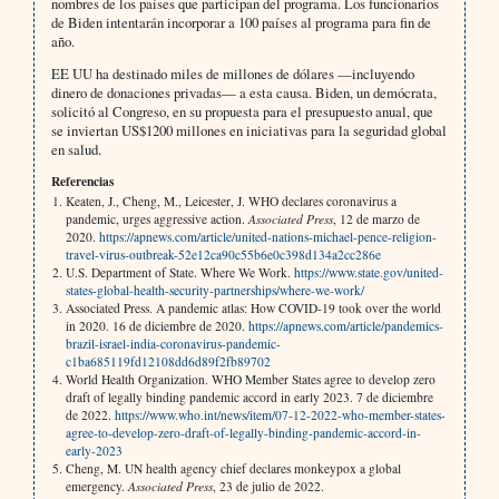
nombres de los países que participan del programa. Los funcionarios
de Biden intentarán incorporar a 100 países al programa para fin de
año.
EE UU ha destinado miles de millones de dólares —incluyendo
dinero de donaciones privadas— a esta causa. Biden, un demócrata,
solicitó al Congreso, en su propuesta para el presupuesto anual, que
se inviertan US$1200 millones en iniciativas para la seguridad global
en salud.
Referencias
Keaten, J., Cheng, M., Leicester, J. WHO declares coronavirus a
pandemic, urges aggressive action.
Associated Press
, 12 de marzo de
2020.
https://apnews.com/article/united-nations-michael-pence-religion-
travel-virus-outbreak-52e12ca90c55b6e0c398d134a2cc286e
U.S. Department of State. Where We Work.
https://www.state.gov/united-
states-global-health-security-partnerships/where-we-work/
Associated Press. A pandemic atlas: How COVID-19 took over the world
in 2020. 16 de diciembre de 2020.
https://apnews.com/article/pandemics-
brazil-israel-india-coronavirus-pandemic-
c1ba685119fd12108dd6d89f2fb89702
World Health Organization. WHO Member States agree to develop zero
draft of legally binding pandemic accord in early 2023. 7 de diciembre
de 2022.
https://www.who.int/news/item/07-12-2022-who-member-states-
agree-to-develop-zero-draft-of-legally-binding-pandemic-accord-in-
early-2023
Cheng, M. UN health agency chief declares monkeypox a global
emergency.
Associated Press
, 23 de julio de 2022.