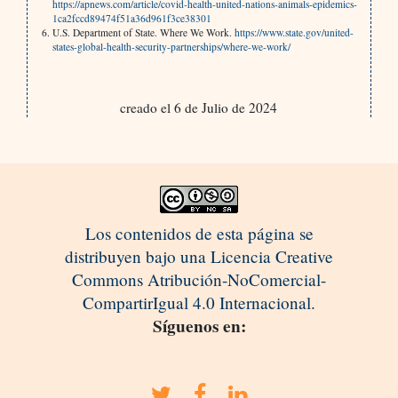
https://apnews.com/article/covid-health-united-nations-animals-epidemics-
1ca2fccd89474f51a36d961f3ce38301
U.S. Department of State. Where We Work.
https://www.state.gov/united-
states-global-health-security-partnerships/where-we-work/
creado el 6 de Julio de 2024
Los contenidos de esta página se
distribuyen bajo una Licencia Creative
Commons Atribución-NoComercial-
CompartirIgual 4.0 Internacional.
Síguenos en: