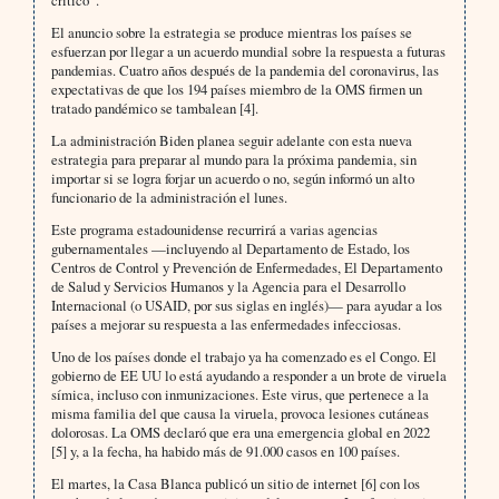
El anuncio sobre la estrategia se produce mientras los países se
esfuerzan por llegar a un acuerdo mundial sobre la respuesta a futuras
pandemias. Cuatro años después de la pandemia del coronavirus, las
expectativas de que los 194 países miembro de la OMS firmen un
tratado pandémico se tambalean [4].
La administración Biden planea seguir adelante con esta nueva
estrategia para preparar al mundo para la próxima pandemia, sin
importar si se logra forjar un acuerdo o no, según informó un alto
funcionario de la administración el lunes.
Este programa estadounidense recurrirá a varias agencias
gubernamentales —incluyendo al Departamento de Estado, los
Centros de Control y Prevención de Enfermedades, El Departamento
de Salud y Servicios Humanos y la Agencia para el Desarrollo
Internacional (o USAID, por sus siglas en inglés)— para ayudar a los
países a mejorar su respuesta a las enfermedades infecciosas.
Uno de los países donde el trabajo ya ha comenzado es el Congo. El
gobierno de EE UU lo está ayudando a responder a un brote de viruela
símica, incluso con inmunizaciones. Este virus, que pertenece a la
misma familia del que causa la viruela, provoca lesiones cutáneas
dolorosas. La OMS declaró que era una emergencia global en 2022
[5] y, a la fecha, ha habido más de 91.000 casos en 100 países.
El martes, la Casa Blanca publicó un sitio de internet [6] con los