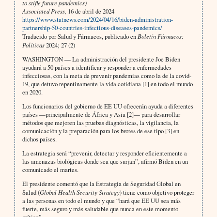
to stifle future pandemics)
Associated Press,
16 de abril de 2024
https://www.statnews.com/2024/04/16/biden-administration-
partnership-50-countries-infectious-diseases-pandemics/
Traducido por Salud y Fármacos, publicado en
Boletín Fármacos:
Políticas
2024; 27 (2)
WASHINGTON — La administración del presidente Joe Biden
ayudará a 50 países a identificar y responder a enfermedades
infecciosas, con la meta de prevenir pandemias como la de la covid-
19, que detuvo repentinamente la vida cotidiana [1] en todo el mundo
en 2020.
Los funcionarios del gobierno de EE UU ofrecerán ayuda a diferentes
países —principalmente de África y Asia [2]— para desarrollar
métodos que mejoren las pruebas diagnósticas, la vigilancia, la
comunicación y la preparación para los brotes de ese tipo [3] en
dichos países.
La estrategia será “prevenir, detectar y responder eficientemente a
las amenazas biológicas donde sea que surjan”, afirmó Biden en un
comunicado el martes.
El presidente comentó que la Estrategia de Seguridad Global en
Salud (
Global Health Security Strategy
) tiene como objetivo proteger
a las personas en todo el mundo y que “hará que EE UU sea más
fuerte, más seguro y más saludable que nunca en este momento
crítico”.