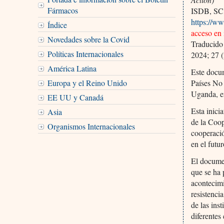
Fármacos
ISDB, SC
https://ww
Índice
acceso en 
Novedades sobre la Covid
Traducido
Políticas Internacionales
2024; 27 (
América Latina
Este docu
Europa y el Reino Unido
Países No
Uganda, e
EE UU y Canadá
Esta inici
Asia
de la Coo
Organismos Internacionales
cooperació
en el futur
El documen
que se ha 
acontecim
resistenci
de las ins
diferentes