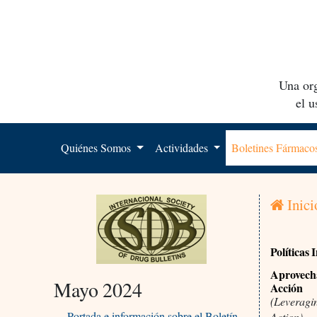
Una org
el 
Quiénes Somos
Actividades
Boletines Fármac
Inici
Políticas 
Aprovecha
Mayo 2024
Acción
(Leveragin
Portada e información sobre el Boletín
Action)