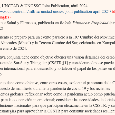
, UNCTAD & UNOSSC Joint Publication, abril 2024
w.southcentre.int/isdb-sc-unctad-unossc-joint-publication-april-2024/
(
inglés)
 por Salud y Fármacos, publicado en
Boletín Fármacos: Propiedad inte
2)
mento se preparó para un evento paralelo a la 19.ª Cumbre del Movimie
 Alineados (Mnoal) y la Tercera Cumbre del Sur, celebradas en Kampal
n enero de 2024.
ativa conjunta tiene como objetivo obtener una visión detallada del estad
peración Sur-Sur y Triangular (CSSTR)[1] y considerar cómo se puede 
n internacional para el desarrollo y fortalecer el papel de los países en 
o.
to tiene como objetivo, entre otras cosas, explorar el panorama de l
puesto de manifiesto durante la pandemia de covid-19 y los recientes
ientos globales; reflexionar sobre cómo la pandemia actuó como prueba
a para la cooperación internacional; considerar las necesidades de fortal
tituciones nacionales para que participen eficazmente en la CSSTR; y su
 estrategias para aprovechar la CSSTR para construir sociedades resilien