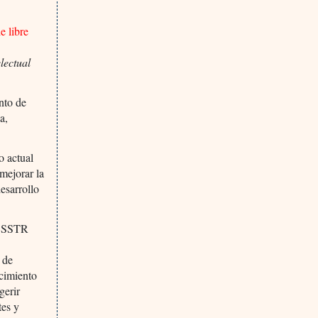
de libre
lectual
nto de
a,
o actual
mejorar la
desarrollo
a CSSTR
 de
ecimiento
gerir
tes y