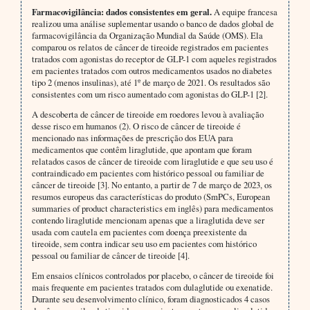
Farmacovigilância: dados consistentes em geral.
A equipe francesa
realizou uma análise suplementar usando o banco de dados global de
farmacovigilância da Organização Mundial da Saúde (OMS). Ela
comparou os relatos de câncer de tireoide registrados em pacientes
tratados com agonistas do receptor de GLP-1 com aqueles registrados
em pacientes tratados com outros medicamentos usados no diabetes
tipo 2 (menos insulinas), até 1º de março de 2021. Os resultados são
consistentes com um risco aumentado com agonistas do GLP-1 [2].
A descoberta de câncer de tireoide em roedores levou à avaliação
desse risco em humanos (2). O risco de câncer de tireoide é
mencionado nas informações de prescrição dos EUA para
medicamentos que contêm liraglutide, que apontam que foram
relatados casos de câncer de tireoide com liraglutide e que seu uso é
contraindicado em pacientes com histórico pessoal ou familiar de
câncer de tireoide [3]. No entanto, a partir de 7 de março de 2023, os
resumos europeus das características do produto (SmPCs, European
summaries of product characteristics em inglês) para medicamentos
contendo liraglutide mencionam apenas que a liraglutida deve ser
usada com cautela em pacientes com doença preexistente da
tireoide, sem contra indicar seu uso em pacientes com histórico
pessoal ou familiar de câncer de tireoide [4].
Em ensaios clínicos controlados por placebo, o câncer de tireoide foi
mais frequente em pacientes tratados com dulaglutide ou exenatide.
Durante seu desenvolvimento clínico, foram diagnosticados 4 casos