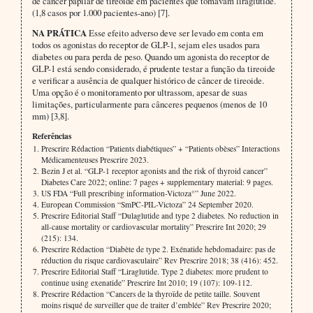
de câncer papilar de tireoide em pacientes que tomavam liraglutide.
(1,8 casos por 1.000 pacientes-ano) [7].
NA PRÁTICA
Esse efeito adverso deve ser levado em conta em
todos os agonistas do receptor de GLP-1, sejam eles usados para
diabetes ou para perda de peso. Quando um agonista do receptor de
GLP-1 está sendo considerado, é prudente testar a função da tireoide
e verificar a ausência de qualquer histórico de câncer de tireoide.
Uma opção é o monitoramento por ultrassom, apesar de suas
limitações, particularmente para cânceres pequenos (menos de 10
mm) [3,8].
Referências
Prescrire Rédaction “Patients diabétiques” + “Patients obèses” Interactions
Médicamenteuses Prescrire 2023.
Bezin J et al. “GLP-1 receptor agonists and the risk of thyroid cancer”
Diabetes Care 2022; online: 7 pages + supplementary material: 9 pages.
US FDA “Full prescribing information-Victoza°” June 2022.
European Commission “SmPC-PIL-Victoza” 24 September 2020.
Prescrire Editorial Staff “Dulaglutide and type 2 diabetes. No reduction in
all-cause mortality or cardiovascular mortality” Prescrire Int 2020; 29
(215): 134.
Prescrire Rédaction “Diabète de type 2. Exénatide hebdomadaire: pas de
réduction du risque cardiovasculaire” Rev Prescrire 2018; 38 (416): 452.
Prescrire Editorial Staff “Liraglutide. Type 2 diabetes: more prudent to
continue using exenatide” Prescrire Int 2010; 19 (107): 109-112.
Prescrire Rédaction “Cancers de la thyroïde de petite taille. Souvent
moins risqué de surveiller que de traiter d’emblée” Rev Prescrire 2020;