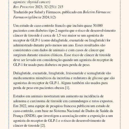
agonists: thyroid cancer)
Rev Prescrire
2023; 32 (251): 215
Traduzido por Salud y Fármacos, publicado em
Boletim Fármacos:
Farmacovigilância
2024;1(2)
Um estudo de caso-controle francês que incluiu quase 50.000
pacientes com diabetes tipo 2 sugeriu que o risco de desenvolvimento
câncer de tireoide é cerca de 1,5 vez maior se um agonista do
receptor de GLP-1 (como dulaglutide, exenatide ou liraglutide) for
administrado durante pelo menos um ano. Esses resultados são
consistentes com dados de animais e com casos de câncer que
surgiram durante ensaios clínicos. Esse risco de câncer de tireoide
deve ser levado em consideração quando um agonista do receptor de
GLP-1 for usado para diabetes ou para perda de peso.
Dulaglutide, exenatide, liraglutide, lixisenatide e semaglutide são
medicamentos miméticos da incretina e redutores de glicose que são
agonistas do receptor de GLP-1. Alguns também são usados para
perda de peso em pacientes obesos [1].
Estudos em animais mostraram um aumento na incidência de
adenoma e carcinoma de tireoide em camundongos e ratos expostos.
Em 2022, uma equipe de pesquisa francesa publicou um estudo de
caso-controle, com base no Sistema Nacional de Dados de Saúde da
França (SNDS), que investigou a associação entre a exposição a um
agonista do receptor de GLP-1 e o risco do desenvolvimento de
câncer de tireoide [2].