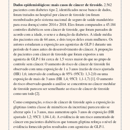
Dados epidemiológicos: mais casos de câncer de tireoide.
2.562
pacientes com diabetes tipo 2, identificados nesse banco de dados,
foram tratados no hospital por câncer de tireoide (ou foram
reembolsados pelo sistema nacional de seguro de saúde mandatório
para essa doença) entre 2014 e 2018. Eles foram comparados a 45.184
controles diabéticos sem câncer de tireoide, que foram pareados de
acordo com a idade, o sexo e a duração da diabetes. A idade média
dos pacientes era de 64 anos, e dois terços deles eram mulheres. Os
autores estudaram a exposição aos agonistas de GLP-1 durante um
período de 6 anos antes do desenvolvimento do câncer. A proporção
de pacientes com câncer de tireoide que foram expostos a um
agonista de GLP-1 foi cerca de 1,5 vezes maior do que no grupo de
controle sem câncer. O aumento do risco de câncer de tireoide foi
observado com uma exposição de 1 a 3 anos (razão de risco ajustada
(HR) 1,6; intervalo de confiança de 95% (95CI): 1,3-2,0) ou uma
exposição de mais de 3 anos (HR 1,4; 95CI: 1,1-1,7) [1]. O aumento
do risco observado quando a análise se concentrou no câncer medular
de tireoide pareceu ser semelhante ao risco de câncer de tireoide
como um todo [2].
Como comparação, o risco de câncer de tireoide após a exposição às
gliptinas (outra classe de miméticos da incretina) pareceu não se
alterar após 1 a 3 anos, mas aumentou após 3 anos de exposição (HR
ajustado 1,2; 95CI: 1,04-1,4). A evidência de um risco aumentado de
câncer em pacientes diabéticos que tomam gliptina reforça o nível de
evidência fornecido pelos resultados com agonistas de GLP-1.