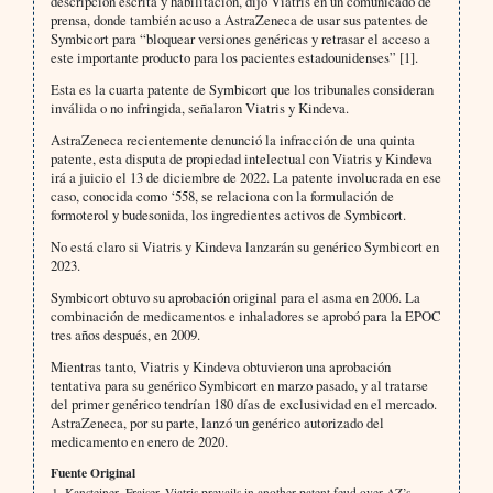
descripción escrita y habilitación, dijo Viatris en un comunicado de
prensa, donde también acuso a AstraZeneca de usar sus patentes de
Symbicort para “bloquear versiones genéricas y retrasar el acceso a
este importante producto para los pacientes estadounidenses” [1].
Esta es la cuarta patente de Symbicort que los tribunales consideran
inválida o no infringida, señalaron Viatris y Kindeva.
AstraZeneca recientemente denunció la infracción de una quinta
patente, esta disputa de propiedad intelectual con Viatris y Kindeva
irá a juicio el 13 de diciembre de 2022. La patente involucrada en ese
caso, conocida como ‘558, se relaciona con la formulación de
formoterol y budesonida, los ingredientes activos de Symbicort.
No está claro si Viatris y Kindeva lanzarán su genérico Symbicort en
2023.
Symbicort obtuvo su aprobación original para el asma en 2006. La
combinación de medicamentos e inhaladores se aprobó para la EPOC
tres años después, en 2009.
Mientras tanto, Viatris y Kindeva obtuvieron una aprobación
tentativa para su genérico Symbicort en marzo pasado, y al tratarse
del primer genérico tendrían 180 días de exclusividad en el mercado.
AstraZeneca, por su parte, lanzó un genérico autorizado del
medicamento en enero de 2020.
Fuente Original
Kansteiner, Fraiser. Viatris prevails in another patent feud over AZ’s