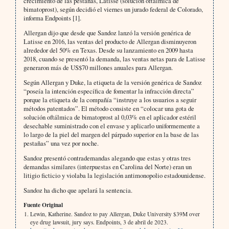
crecimiento de las pestañas, Latisse (solución oftálmica de
bimatoprost), según decidió el viernes un jurado federal de Colorado,
informa Endpoints [1].
Allergan dijo que desde que Sandoz lanzó la versión genérica de
Latisse en 2016, las ventas del producto de Allergan disminuyeron
alrededor del 50% en Texas. Desde su lanzamiento en 2009 hasta
2018, cuando se presentó la demanda, las ventas netas para de Latisse
generaron más de US$70 millones anuales para Allergan.
Según Allergan y Duke, la etiqueta de la versión genérica de Sandoz
“poseía la intención específica de fomentar la infracción directa”
porque la etiqueta de la compañía “instruye a los usuarios a seguir
métodos patentados”. El método consiste en “colocar una gota de
solución oftálmica de bimatoprost al 0,03% en el aplicador estéril
desechable suministrado con el envase y aplicarlo uniformemente a
lo largo de la piel del margen del párpado superior en la base de las
pestañas” una vez por noche.
Sandoz presentó contrademandas alegando que estas y otras tres
demandas similares (interpuestas en Carolina del Norte) eran un
litigio ficticio y violaba la legislación antimonopolio estadounidense.
Sandoz ha dicho que apelará la sentencia.
Fuente Original
Lewin, Katherine. Sandoz to pay Allergan, Duke University $39M over
eye drug lawsuit, jury says. Endpoints, 3 de abril de 2023.