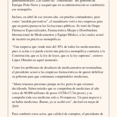
gubernamentales. Las llamó las “consentidas” del gobierno de
Enrique Peña Nieto y aseguró que en su administración se combatiría
ese monopolio.
Incluso, en abril de ese mismo año, sin pruebas contundentes, pero
como “medida preventiva”, el mandatario vetó a tres empresas para
que no participaran en las licitaciones públicas. Se trató de Grupo
Fármacos Especializados, Farmacéutica Maypo y Distribuidora
Internacional de Medicamentos y Equipo Médico, a las cuales acusó
de incurrir en prácticas monopólicas.
“Una empresa que vende más del 30% de todos los medicamentos,
pues sí actúa o sí puede existir una práctica monopólica contraria a la
Constitución, que es la ley de leyes, que es la ley suprema”, sostuvo
López Obrador en aquel momento.
Como los problemas de desabasto de medicamentos no terminaban,
el presidente acusó a las empresas farmacéuticas de querer debilitar
su gobierno para que continuara comprándoles medicinas.
“Ahora tenemos presiones porque no les gusta lo que estamos
decidiendo. Saben ustedes que se compraban de medicinas al año
cerca de 90,000 millones de pesos (1US$=17,7m pesos), y se
compraba toda esa medicina solo a 10 empresas. Un gran negocio y
no había medicinas. Bueno, ya se acabó eso”, declaró en mayo de
2019.
Para combatir estos actos, que calificó de corruptos, el presidente de