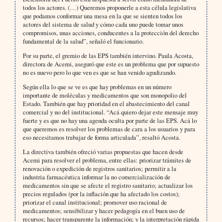
todos los actores. (…) Queremos proponerle a esta célula legislativa
que podamos conformar una mesa en la que se sienten todos los
actores del sistema de salud y cómo cada uno puede tomar unos
compromisos, unas acciones, conducentes a la protección del derecho
fundamental de la salud”, señaló el funcionario.
Por su parte, el gremio de las EPS también intervino. Paula Acosta,
directora de Acemi, aseguró que este es un problema que por supuesto
no es nuevo pero lo que ven es que se han venido agudizando.
Según ella lo que se ve es que hay problemas en un número
importante de moléculas y medicamentos que son monopolio del
Estado. También que hay prioridad en el abastecimiento del canal
comercial y no del institucional. “Acá quiero dejar este mensaje muy
fuerte y es que no hay una agenda oculta por parte de las EPS. Acá lo
que queremos es resolver los problemas de cara a los usuarios y para
eso necesitamos trabajar de forma articulada”, resaltó Acosta.
La directiva también ofreció varias propuestas que hacen desde
Acemi para resolver el problema, entre ellas: priorizar trámites de
renovación o expedición de registros sanitarios; permitir a la
industria farmacéutica informar la no comercialización de
medicamentos sin que se afecte el registro sanitario; actualizar los
precios regulados (por la inflación que ha afectado los costos);
priorizar el canal institucional; promover uso racional de
medicamentos; sensibilizar y hacer pedagogía en el buen uso de
recursos; hacer transparente la información; y la interpretación rápida