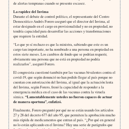
de alertas tempranas cuando se presente escasez.
La rapidez del Invima
Durante el debate de control político, el representante del Centro
Democrático Andrés Forero aseguró que el director del Invima, al
estar designado en el cargo en provisionalidad y no en propiedad, no
tendría capacidad para desarrollar las acciones y transformaciones
que requiere la entidad.
“Lo que yo sí rechazo es que la ministra, sabiendo que este es un
cargo tan importante, no ha nombrado a una persona en propiedad en
estos siete meses. Los cambios de fondo que se podrían requerir,
obviamente una persona que no está en propiedad no podría
realizarlos”, aseguró Forero.
El congresista cuestionó también por las vacunas bivalentes contra el
covid-19, que según denunció no han podido llegar al país porque no
cuentan con autorización del Invima, al igual que la actuación lenta
del Invima, según Forero, frenó la capacidad de responder a la
emergencia médica en el caso de las vacunas contra la viruela
símica.
“Lamentablemente ustedes no fueron capaces de actuar
de manera oportuna”, enfatizó.
Finalmente, Forero preguntó por qué no se están usando los artículos
27 y 28 del decreto 677 del año 95, que permiten la aprobación mucho
más rápida de medicamentos que entran al país. “¿Por qué en general
no lo están aplicando en el Invima? Hay una serie de parágrafos que