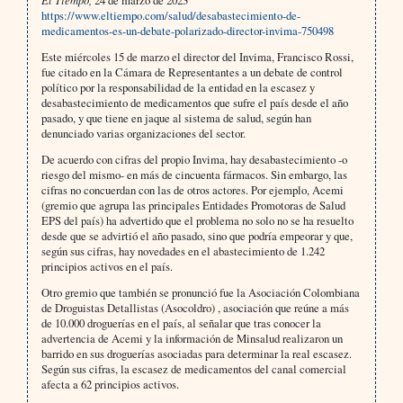
https://www.eltiempo.com/salud/desabastecimiento-de-
medicamentos-es-un-debate-polarizado-director-invima-750498
Este miércoles 15 de marzo el director del Invima, Francisco Rossi,
fue citado en la Cámara de Representantes a un debate de control
político por la responsabilidad de la entidad en la escasez y
desabastecimiento de medicamentos que sufre el país desde el año
pasado, y que tiene en jaque al sistema de salud, según han
denunciado varias organizaciones del sector.
De acuerdo con cifras del propio Invima, hay desabastecimiento -o
riesgo del mismo- en más de cincuenta fármacos. Sin embargo, las
cifras no concuerdan con las de otros actores. Por ejemplo, Acemi
(gremio que agrupa las principales Entidades Promotoras de Salud
EPS del país) ha advertido que el problema no solo no se ha resuelto
desde que se advirtió el año pasado, sino que podría empeorar y que,
según sus cifras, hay novedades en el abastecimiento de 1.242
principios activos en el país.
Otro gremio que también se pronunció fue la Asociación Colombiana
de Droguistas Detallistas (Asocoldro) , asociación que reúne a más
de 10.000 droguerías en el país, al señalar que tras conocer la
advertencia de Acemi y la información de Minsalud realizaron un
barrido en sus droguerías asociadas para determinar la real escasez.
Según sus cifras, la escasez de medicamentos del canal comercial
afecta a 62 principios activos.