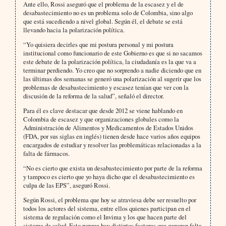
Ante ello, Rossi aseguró que el problema de la escasez y el de
desabastecimiento no es un problema solo de Colombia, sino algo
que está sucediendo a nivel global. Según él, el debate se está
llevando hacia la polarización política.
“Yo quisiera decirles que mi postura personal y mi postura
institucional como funcionario de este Gobierno es que si no sacamos
este debate de la polarización política, la ciudadanía es la que va a
terminar perdiendo. Yo creo que no sorprendo a nadie diciendo que en
las últimas dos semanas se generó una polarización al sugerir que los
problemas de desabastecimiento y escasez tenían que ver con la
discusión de la reforma de la salud”, señaló el director.
Para él es clave destacar que desde 2012 se viene hablando en
Colombia de escasez y que organizaciones globales como la
Administración de Alimentos y Medicamentos de Estados Unidos
(FDA, por sus siglas en inglés) tienen desde hace varios años equipos
encargados de estudiar y resolver las problemáticas relacionadas a la
falta de fármacos.
“No es cierto que exista un desabastecimiento por parte de la reforma
y tampoco es cierto que yo haya dicho que el desabastecimiento es
culpa de las EPS”, aseguró Rossi.
Según Rossi, el problema que hoy se atraviesa debe ser resuelto por
todos los actores del sistema, entre ellos quienes participan en el
sistema de regulación como el Invima y los que hacen parte del
sistema de salud. Esto porque hay distintos factores que generan falta