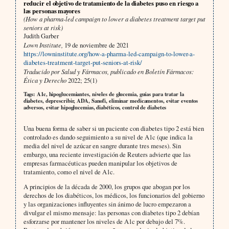
reducir el objetivo de tratamiento de la diabetes puso en riesgo a
las personas mayores
(How a pharma-led campaign to lower a diabetes treatment target put
seniors at risk)
Judith Garber
Lown Institute,
19 de noviembre de 2021
https://lowninstitute.org/how-a-pharma-led-campaign-to-lower-a-
diabetes-treatment-target-put-seniors-at-risk/
Traducido por Salud y Fármacos, publicado en Boletín Fármacos:
Ética y Derecho
2022; 25(1)
Tags: A1c, hipoglucemiantes, niveles de glucemia, guías para tratar la
diabetes, deprescribir, ADA, Sanofi, eliminar medicamentos, evitar eventos
adversos, evitar hipoglucemias, diabéticos, control de diabetes
Una buena forma de saber si un paciente con diabetes tipo 2 está bien
controlado es dando seguimiento a su nivel de A1c (que indica la
media del nivel de azúcar en sangre durante tres meses). Sin
embargo, una reciente investigación de Reuters advierte que las
empresas farmacéuticas pueden manipular los objetivos de
tratamiento, como el nivel de A1c.
A principios de la década de 2000, los grupos que abogan por los
derechos de los diabéticos, los médicos, los funcionarios del gobierno
y las organizaciones influyentes sin ánimo de lucro empezaron a
divulgar el mismo mensaje: las personas con diabetes tipo 2 debían
esforzarse por mantener los niveles de A1c por debajo del 7%.