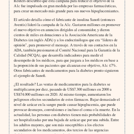
Reuters descubrió que esta campaña para reducir el objetivo de la
A1c fue impulsada en gran medida por las empresas farmacéuticas,
para crear un mercado más grande para sus nuevos hipoglucemiantes.
El artículo detalla cómo el fabricante de insulina Sanofi (entonces
Aventis) lideró la campaña de la A1c. Gastaron millones en promover
el nuevo objetivo en anuncios dirigidos al consumidor, y dieron
cientos de miles en donaciones a la Asociación Americana de la
Diabetes (en inglés ADA) y a los endocrinólogos que era “líderes de
opinión”, para promover el mensaje. A través de sus contactos en la
ADA, también presionaron al Comité Nacional para la Garantía de la
Calidad (NCQA), que desarrolla indicadores para medir el
desempeño de los médicos, para que juzgara a los médicos en base a
la proporción de sus pacientes que alcanzan ese objetivo, A1c ≤7%.
Otros fabricantes de medicamentos para la diabetes pronto siguieron
el ejemplo de Sanofi.
¿El resultado? Las ventas de medicamentos para la diabetes se
multiplicaron por diez, pasando de US$7.300 millones en 2000 a
US$74.000 millones en 2020. Al mismo tiempo, aumentaron los
peligrosos efectos secundarios de estos fármacos. Bajar demasiado el
nivel de azúcar en la sangre puede causar hipoglucemia, que puede
provocar desmayos, convulsiones e incluso el coma o la muerte. En la
actualidad, las personas con diabetes tienen más probabilidades de
ser hospitalizadas por una bajada de azúcar que por una subida. Entre
los adultos mayores, que son más susceptibles a los efectos
secundarios de los medicamentos, dos tercios de las urgencias