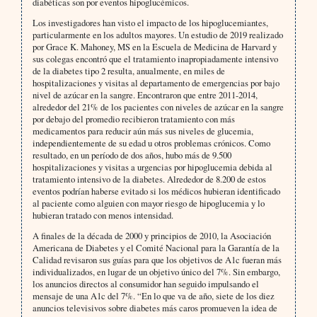
diabéticas son por eventos hipoglucémicos.
Los investigadores han visto el impacto de los hipoglucemiantes,
particularmente en los adultos mayores. Un estudio de 2019 realizado
por Grace K. Mahoney, MS en la Escuela de Medicina de Harvard y
sus colegas encontró que el tratamiento inapropiadamente intensivo
de la diabetes tipo 2 resulta, anualmente, en miles de
hospitalizaciones y visitas al departamento de emergencias por bajo
nivel de azúcar en la sangre. Encontraron que entre 2011-2014,
alrededor del 21% de los pacientes con niveles de azúcar en la sangre
por debajo del promedio recibieron tratamiento con más
medicamentos para reducir aún más sus niveles de glucemia,
independientemente de su edad u otros problemas crónicos. Como
resultado, en un período de dos años, hubo más de 9.500
hospitalizaciones y visitas a urgencias por hipoglucemia debida al
tratamiento intensivo de la diabetes. Alrededor de 8.200 de estos
eventos podrían haberse evitado si los médicos hubieran identificado
al paciente como alguien con mayor riesgo de hipoglucemia y lo
hubieran tratado con menos intensidad.
A finales de la década de 2000 y principios de 2010, la Asociación
Americana de Diabetes y el Comité Nacional para la Garantía de la
Calidad revisaron sus guías para que los objetivos de A1c fueran más
individualizados, en lugar de un objetivo único del 7%. Sin embargo,
los anuncios directos al consumidor han seguido impulsando el
mensaje de una A1c del 7%. “En lo que va de año, siete de los diez
anuncios televisivos sobre diabetes más caros promueven la idea de