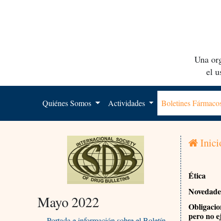
Una org
el 
Quiénes Somos
Actividades
Boletines Fármac
Inici
Ética
Novedades
Mayo 2022
Obligacio
pero no e
Portada e información sobre el Boletín