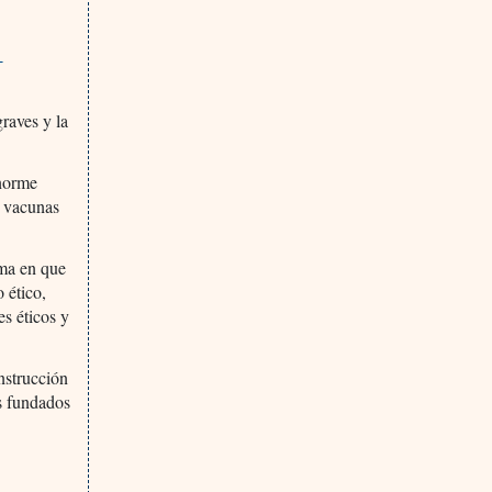
-
raves y la
enorme
e vacunas
rma en que
 ético,
es éticos y
nstrucción
os fundados