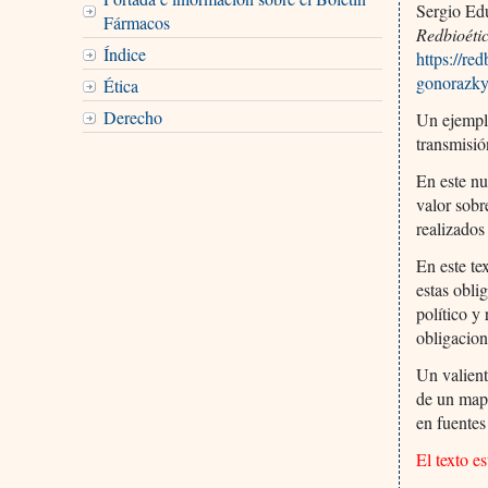
Sergio Ed
Fármacos
Redbioéti
Índice
https://re
gonorazky
Ética
Derecho
Un ejemplo
transmisi
En este n
valor sobr
realizados
En este te
estas obli
político y
obligacion
Un valient
de un mapa
en fuentes
El texto e