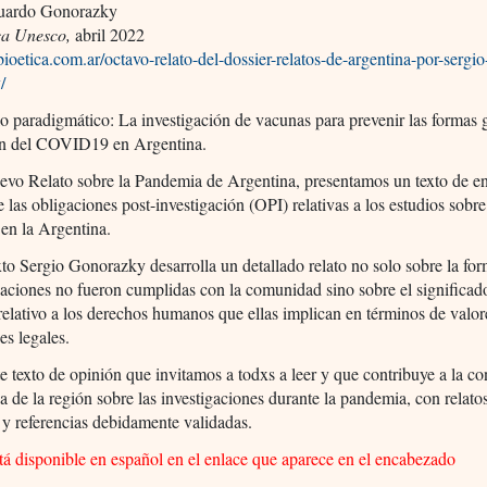
uardo Gonorazky
ca Unesco,
abril 2022
dbioetica.com.ar/octavo-relato-del-dossier-relatos-de-argentina-por-sergio
/
 paradigmático: La investigación de vacunas para prevenir las formas g
ón del COVID19 en Argentina.
uevo Relato sobre la Pandemia de Argentina, presentamos un texto de 
e las obligaciones post-investigación (OPI) relativas a los estudios sobr
 en la Argentina.
xto Sergio Gonorazky desarrolla un detallado relato no solo sobre la fo
gaciones no fueron cumplidas con la comunidad sino sobre el significado
 relativo a los derechos humanos que ellas implican en términos de valor
es legales.
e texto de opinión que invitamos a todxs a leer y que contribuye a la co
 de la región sobre las investigaciones durante la pandemia, con relat
 y referencias debidamente validadas.
stá disponible en español en el enlace que aparece en el encabezado