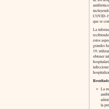
antibiótic
incluyendo
COVID-19 c
que se con
La informa
recibiendo
estos aspe
grandes ha
19; utiliz
obtener i
hospitalar
infeccione
hospitali
Resultado
La ma
antib
admis
la pr