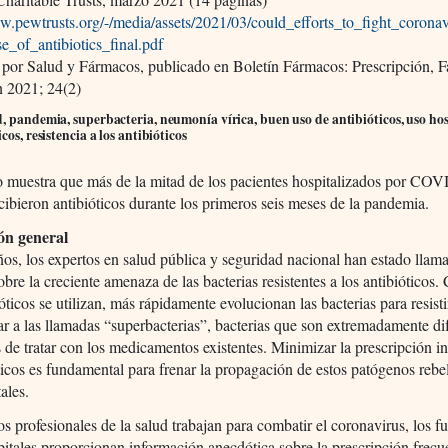
w.pewtrusts.org/-/media/assets/2021/03/could_efforts_to_fight_corona
e_of_antibiotics_final.pdf
 por Salud y Fármacos, publicado en Boletín Fármacos: Prescripción, 
n 2021; 24(2)
, pandemia, superbacteria, neumonía vírica, buen uso de antibióticos, uso hos
cos, resistencia a los antibióticos
o muestra que más de la mitad de los pacientes hospitalizados por CO
bieron antibióticos durante los primeros seis meses de la pandemia.
ón general
os, los expertos en salud pública y seguridad nacional han estado llam
obre la creciente amenaza de las bacterias resistentes a los antibióticos.
óticos se utilizan, más rápidamente evolucionan las bacterias para resisti
r a las llamadas “superbacterias”, bacterias que son extremadamente dif
 de tratar con los medicamentos existentes. Minimizar la prescripción 
ticos es fundamental para frenar la propagación de estos patógenos rebe
ales.
os profesionales de la salud trabajan para combatir el coronavirus, los f
pitales proporcionan información anecdótica sobre la prescripción frecu