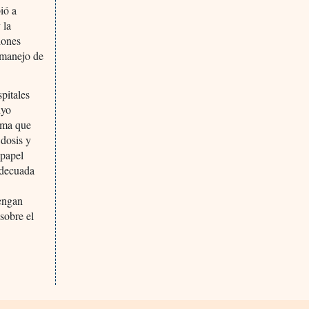
ió a
 la
iones
l manejo de
pitales
uyo
irma que
 dosis y
 papel
nadecuada
tengan
sobre el