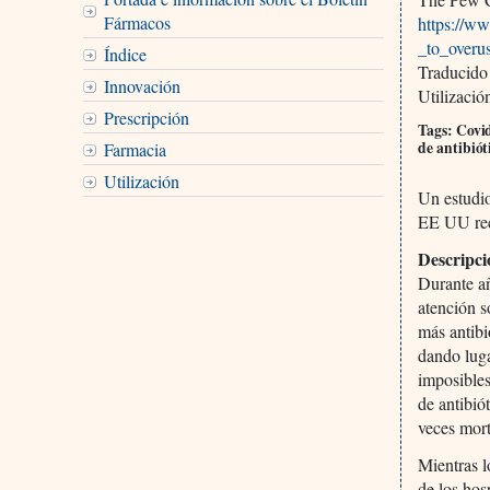
Fármacos
https://ww
_to_overus
Índice
Traducido
Innovación
Utilizació
Prescripción
Tags: Covid
de antibióti
Farmacia
Utilización
Un estudi
EE UU reci
Descripci
Durante añ
atención s
más antibi
dando luga
imposibles
de antibió
veces mort
Mientras l
de los hos