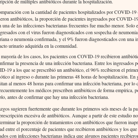
ripción de múltiples antibióticos durante la hospitalización.
omparación con la cantidad de pacientes hospitalizados por COVID-19
ieron antibióticos, la proporción de pacientes ingresados por COVID-1
n una de las infecciones bacterianas frecuentes fue mucho menor. Solo 
ngresados con el virus fueron diagnosticados con sospecha de neumonía
riana o neumonía confirmada, y el 9% fueron diagnosticados con una i
racto urinario adquirida en la comunidad.
 mayoría de los casos, los pacientes con COVID-19 recibieron antibióti
nfirmar la presencia de una infección bacteriana. Entre los ingresados p
-19 a los que se prescribió un antibiótico, el 96% recibieron el prime
iótico al ingreso o durante las primeras 48 horas de hospitalización. En 
itan al menos 48 horas para confirmar una infección bacteriana, por lo
recuentemente los médicos prescriben antibióticos de forma empírica, p
lo, antes de confirmar que hay una infección bacteriana.
azgos sugieren fuertemente que durante los primeros seis meses de la 
rescripción excesiva de antibióticos. Aunque a partir de este estudio no
terminar la proporción de tratamientos con antibióticos que fueron inap
dad entre el porcentaje de pacientes que recibieron antibióticos y los que
ados con infecciones bacterianas indica que algunos pacientes recibiero