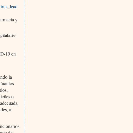
virus_lead
Farmacia y
pitalario
VID-19 en
ando la
 Cuantos
rlos,
íciles o
inadecuada
ldes, a
uncionarios
ente de