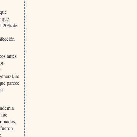
 que
9 que
el 20% de
nfección
cos antes
or
r
general, se
 que parece
or
pandemia
 fue
ropiados,
 fueron
n