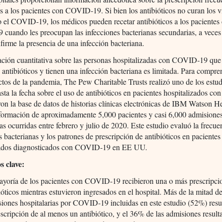
os a los pacientes con COVID-19. Si bien los antibióticos no curan los v
 el COVID-19, los médicos pueden recetar antibióticos a los pacientes
uando les preocupan las infecciones bacterianas secundarias, a veces
firme la presencia de una infección bacteriana.
ción cuantitativa sobre las personas hospitalizadas con COVID-19 que
 antibióticos y tienen una infección bacteriana es limitada. Para compr
ctos de la pandemia, The Pew Charitable Trusts realizó uno de los estu
sta la fecha sobre el uso de antibióticos en pacientes hospitalizados 
aron la base de datos de historias clínicas electrónicas de IBM Watson H
nformación de aproximadamente 5,000 pacientes y casi 6,000 admisione
ias ocurridas entre febrero y julio de 2020. Este estudio evaluó la frecue
s bacterianas y los patrones de prescripción de antibióticos en pacientes
zados diagnosticados con COVID-19 en EE UU.
s clave:
yoría de los pacientes con COVID-19 recibieron una o más prescripci
ióticos mientras estuvieron ingresados en el hospital. Más de la mitad de
iones hospitalarias por COVID-19 incluidas en este estudio (52%) resu
escripción de al menos un antibiótico, y el 36% de las admisiones result