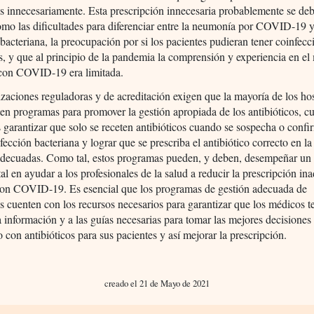
os innecesariamente. Esta prescripción innecesaria probablemente se deb
omo las dificultades para diferenciar entre la neumonía por COVID-19 y
acteriana, la preocupación por si los pacientes pudieran tener coinfecc
s, y que al principio de la pandemia la comprensión y experiencia en e
 con COVID-19 era limitada.
zaciones reguladoras y de acreditación exigen que la mayoría de los hos
n programas para promover la gestión apropiada de los antibióticos, c
s garantizar que solo se receten antibióticos cuando se sospecha o conf
fección bacteriana y lograr que se prescriba el antibiótico correcto en la
adecuadas. Como tal, estos programas pueden, y deben, desempeñar un
l en ayudar a los profesionales de la salud a reducir la prescripción i
con COVID-19. Es esencial que los programas de gestión adecuada de
os cuenten con los recursos necesarios para garantizar que los médicos 
a información y a las guías necesarias para tomar las mejores decisiones 
o con antibióticos para sus pacientes y así mejorar la prescripción.
creado el 21 de Mayo de 2021