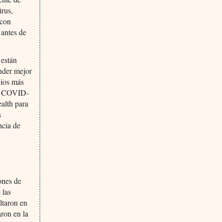
irus,
 con
 antes de
 están
ender mejor
dios más
con COVID-
ealth para
s
ncia de
ones de
 las
ltaron en
aron en la