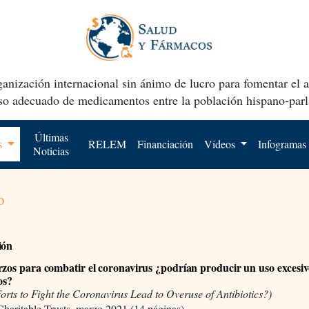
anización internacional sin ánimo de lucro para fomentar el 
uso adecuado de medicamentos entre la población hispano-parl
Últimas
os
RELEM
Financiación
Videos
Infogramas
Noticias
o
ión
rzos para combatir el coronavirus ¿podrían producir un uso excesiv
os?
orts to Fight the Coronavirus Lead to Overuse of Antibiotics?)
haritable Trusts, marzo 2021 (14 páginas)