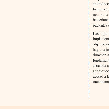
antibiótic
factores c
neumonía b
bacteriana
pacientes
Las organi
implemente
objetivo e
hay una in
duración 
fundamenta
asociada 
antibiótic
acceso a l
tratamient