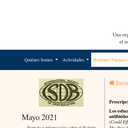
Una org
el 
Quiénes Somos
Actividades
Boletines Fármac
Inici
Prescripc
Los esfue
Mayo 2021
antibiótic
(Could Eff
Portada e información sobre el Boletín
The Pew C