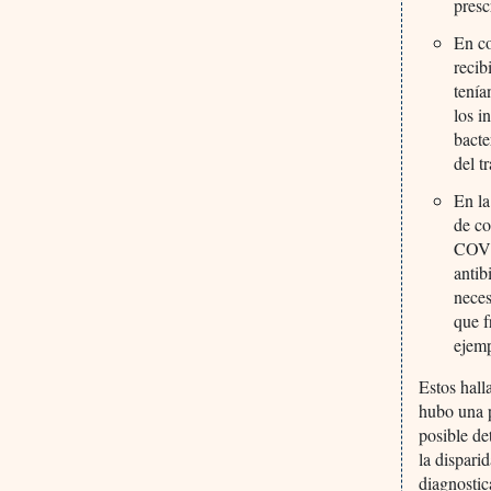
presc
En c
recib
tenía
los i
bacte
del t
En la
de co
COVID
antib
neces
que f
ejemp
Estos hall
hubo una p
posible de
la dispari
diagnostic