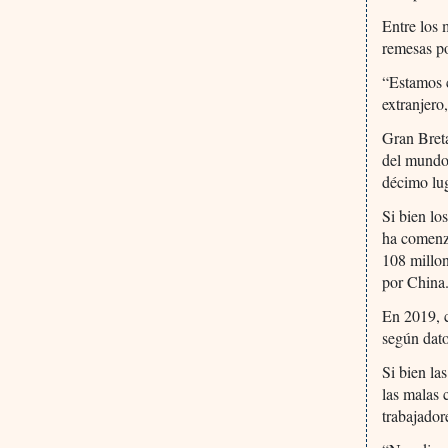
Entre los 
remesas po
“Estamos c
extranjero
Gran Breta
del mundo
décimo lug
Si bien lo
ha comenza
108 millon
por China
En 2019, c
según dato
Si bien la
las malas 
trabajador