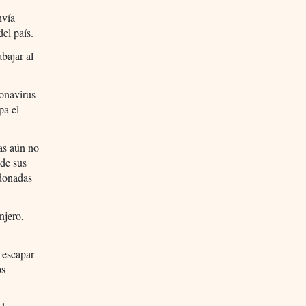
nvía
el país.
bajar al
ronavirus
pa el
nas aún no
 de sus
 donadas
njero,
a escapar
os