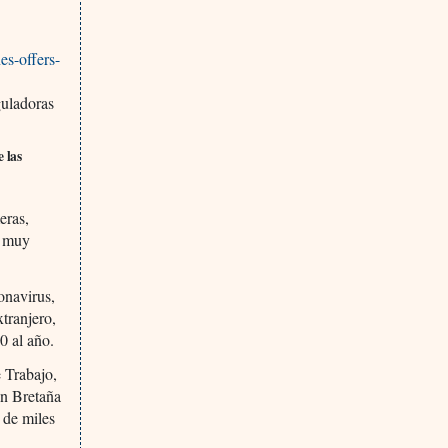
es-offers-
guladoras
 las
eras,
s muy
onavirus,
xtranjero,
0 al año.
e Trabajo,
an Bretaña
 de miles