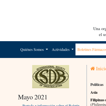
Una org
el 
Quiénes Somos
Actividades
Boletines Fármac
Inici
Políticas
Asia
Mayo 2021
Filipinas
(Philippin
Portada e información sobre el Boletín