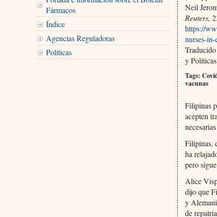
Neil Jero
Fármacos
Reuters,
2
Índice
https://ww
Agencias Reguladoras
nurses-in
Traducido
Políticas
y Política
Tags: Covid
vacunas
Filipinas 
acepten tr
necesarias
Filipinas,
ha relajad
pero sigue
Alice Visp
dijo que F
y Alemania
de repatria