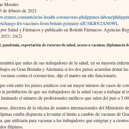
me Morales
3 de febrero de 2021
w.reuters.com/article/us-health-coronavirus-philippines-labour/philippin
-exchange-for-vaccines-from-britain-germany-idUSKBN2AN0WL
 por Salud y Fármacos y publicado en Boletín Fármacos: Agencias Re
s 2021; 24(2)
, pandemia, exportación de recursos de salud, acceso a vacunas, diplomacia de
permitirá que miles de sus trabajadores de la salud, en su mayoría enferm
abajos en Gran Bretaña y Alemania si los dos países acuerdan donar la
 vacunas contra el coronavirus, dijo el martes un alto funcionario.
 que está entre los países asiáticos con un mayor número de casos de cor
o la prohibición de que sus trabajadores de la salud vayan a trabajar al e
 limitando el número de profesionales médicos que salen del país a 5.00
eras, directora de la oficina de asuntos internacionales del Ministerio d
ilipinas estaba dispuesta a levantar el límite a cambio de vacunas de Gr
, que utilizaría para vacunar a los trabajadores que emigran y a cientos
dos filipinos.