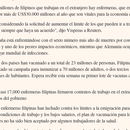
millones de filipinos que trabajan en el extranjero hay enfermeras, que e
r más de US$30.000 millones al año que son vitales para la economía d
onsiderando la solicitud de aumentar el límite de los que pueden ir a tra
, siempre que haya un acuerdo”, dijo Visperas a Reuters.
ña está enfrentándose con el sexto número más alto de muertes por co
 y uno de los peores impactos económicos, mientras que Alemania ocu
ar mundial de infecciones.
s dos países han vacunado a un total de 23 millones de personas, Filipi
do su campaña para inmunizar a 70 millones de adultos, o dos tercios
es de habitantes. Espera recibir esta semana su primer lote de vacunas
.
asi 17,000 enfermeras filipinas firmaron contratos de trabajo en el extra
s del gobierno
s enfermeras filipinas han luchado contra los límites a la emigración par
condiciones de trabajo y los bajos salarios, el plan de vacunación para l
es no ha sido bien aceptado por algunos trabajadores de la salud.