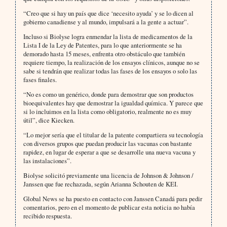
“Creo que si hay un país que dice ‘necesito ayuda’ y se lo dicen al
gobierno canadiense y al mundo, impulsará a la gente a actuar”.
Incluso si Biolyse logra enmendar la lista de medicamentos de la
Lista I de la Ley de Patentes, para lo que anteriormente se ha
demorado hasta 15 meses, enfrenta otro obstáculo que también
requiere tiempo, la realización de los ensayos clínicos, aunque no se
sabe si tendrán que realizar todas las fases de los ensayos o solo las
fases finales.
“No es como un genérico, donde para demostrar que son productos
bioequivalentes hay que demostrar la igualdad química. Y parece que
si lo incluimos en la lista como obligatorio, realmente no es muy
útil”, dice Kiecken.
“Lo mejor sería que el titular de la patente compartiera su tecnología
con diversos grupos que puedan producir las vacunas con bastante
rapidez, en lugar de esperar a que se desarrolle una nueva vacuna y
las instalaciones”.
Biolyse solicitó previamente una licencia de Johnson & Johnson /
Janssen que fue rechazada, según Arianna Schouten de KEI.
Global News se ha puesto en contacto con Janssen Canadá para pedir
comentarios, pero en el momento de publicar esta noticia no había
recibido respuesta.