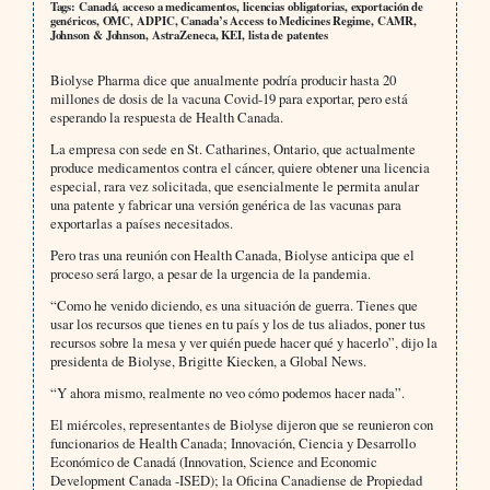
Tags: Canadá, acceso a medicamentos, licencias obligatorias, exportación de
genéricos, OMC, ADPIC, Canada’s Access to Medicines Regime, CAMR,
Johnson & Johnson, AstraZeneca, KEI, lista de patentes
Biolyse Pharma dice que anualmente podría producir hasta 20
millones de dosis de la vacuna Covid-19 para exportar, pero está
esperando la respuesta de Health Canada.
La empresa con sede en St. Catharines, Ontario, que actualmente
produce medicamentos contra el cáncer, quiere obtener una licencia
especial, rara vez solicitada, que esencialmente le permita anular
una patente y fabricar una versión genérica de las vacunas para
exportarlas a países necesitados.
Pero tras una reunión con Health Canada, Biolyse anticipa que el
proceso será largo, a pesar de la urgencia de la pandemia.
“Como he venido diciendo, es una situación de guerra. Tienes que
usar los recursos que tienes en tu país y los de tus aliados, poner tus
recursos sobre la mesa y ver quién puede hacer qué y hacerlo”, dijo la
presidenta de Biolyse, Brigitte Kiecken, a Global News.
“Y ahora mismo, realmente no veo cómo podemos hacer nada”.
El miércoles, representantes de Biolyse dijeron que se reunieron con
funcionarios de Health Canada; Innovación, Ciencia y Desarrollo
Económico de Canadá (Innovation, Science and Economic
Development Canada -ISED); la Oficina Canadiense de Propiedad