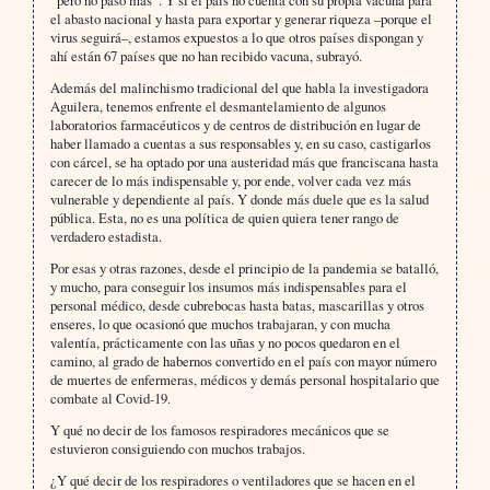
el abasto nacional y hasta para exportar y generar riqueza –porque el
virus seguirá–, estamos expuestos a lo que otros países dispongan y
ahí están 67 países que no han recibido vacuna, subrayó.
Además del malinchismo tradicional del que habla la investigadora
Aguilera, tenemos enfrente el desmantelamiento de algunos
laboratorios farmacéuticos y de centros de distribución en lugar de
haber llamado a cuentas a sus responsables y, en su caso, castigarlos
con cárcel, se ha optado por una austeridad más que franciscana hasta
carecer de lo más indispensable y, por ende, volver cada vez más
vulnerable y dependiente al país. Y donde más duele que es la salud
pública. Esta, no es una política de quien quiera tener rango de
verdadero estadista.
Por esas y otras razones, desde el principio de la pandemia se batalló,
y mucho, para conseguir los insumos más indispensables para el
personal médico, desde cubrebocas hasta batas, mascarillas y otros
enseres, lo que ocasionó que muchos trabajaran, y con mucha
valentía, prácticamente con las uñas y no pocos quedaron en el
camino, al grado de habernos convertido en el país con mayor número
de muertes de enfermeras, médicos y demás personal hospitalario que
combate al Covid-19.
Y qué no decir de los famosos respiradores mecánicos que se
estuvieron consiguiendo con muchos trabajos.
¿Y qué decir de los respiradores o ventiladores que se hacen en el