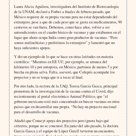
Laura Alicia Aguilera, investigadora del Instituto de Biotecnología
de la UNAM, declaró a Forbes a finales de febrero pasado, que
México requiere de su propia vacuna para no estar dependiendo del
extranjero, pese a que de cada peso que se gasta en medicamentos, 90
centavos se van fuera. Debemos, como hace años, volver a ser
autosuficientes en el cuadro básico de vacunas y que estábamos en el
lugar que ahora ocupa India como gran productor de vacunas. “Pero
somos malinchistas y preferimos lo extranjero” y lamentó que no
haya suficientes apoyos.
Y dio un ejemplo de lo que se hace en otras latitudes en materia
científica: “Mientras en EE UU, por ejemplo, se arranca del
kilómetro 10 y por autopista, en México, partimos de menos 5 y por
brecha en plena selva. Falta, aseveró, que Cofeprís acompañe los
proyectos y no se tenga que ir a tocar al final.
Por otro lado, la rectora de la UAQ, Teresa García Gasca, principal
promotora de la investigación de la vacuna contra el Covid, dijo
recientemente al portal electrónico Animal Político, que “el
gobierno mexicano está más concentrado en buscar vacunas en otros
países que en desarrollar una propia. “No hay un proyecto nacional
para el desarrollo de vacunas.
Añadió que Conacyt apoya dos proyectos pero ignora bajo qué
criterios, porque no se concursó. En junio del año pasado, la doctora
García Gasca y el equipo de López Gatell tuvieron un encuentro,
“pero no pasó más”. Y si el país no cuenta con su propia vacuna para