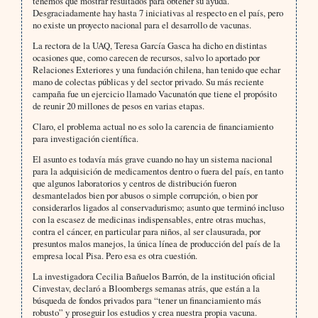
tenemos que mostrar resultados para obtener su ayuda.
Desgraciadamente hay hasta 7 iniciativas al respecto en el país, pero
no existe un proyecto nacional para el desarrollo de vacunas.
La rectora de la UAQ, Teresa García Gasca ha dicho en distintas
ocasiones que, como carecen de recursos, salvo lo aportado por
Relaciones Exteriores y una fundación chilena, han tenido que echar
mano de colectas públicas y del sector privado. Su más reciente
campaña fue un ejercicio llamado Vacunatón que tiene el propósito
de reunir 20 millones de pesos en varias etapas.
Claro, el problema actual no es solo la carencia de financiamiento
para investigación científica.
El asunto es todavía más grave cuando no hay un sistema nacional
para la adquisición de medicamentos dentro o fuera del país, en tanto
que algunos laboratorios y centros de distribución fueron
desmantelados bien por abusos o simple corrupción, o bien por
considerarlos ligados al conservadurismo; asunto que terminó incluso
con la escasez de medicinas indispensables, entre otras muchas,
contra el cáncer, en particular para niños, al ser clausurada, por
presuntos malos manejos, la única línea de producción del país de la
empresa local Pisa. Pero esa es otra cuestión.
La investigadora Cecilia Bañuelos Barrón, de la institución oficial
Cinvestav, declaró a Bloombergs semanas atrás, que están a la
búsqueda de fondos privados para “tener un financiamiento más
robusto” y proseguir los estudios y crea nuestra propia vacuna.