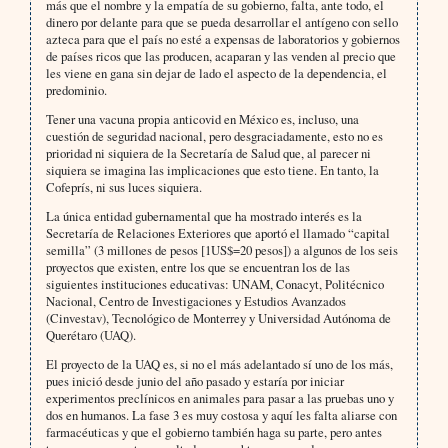
más que el nombre y la empatía de su gobierno, falta, ante todo, el
dinero por delante para que se pueda desarrollar el antígeno con sello
azteca para que el país no esté a expensas de laboratorios y gobiernos
de países ricos que las producen, acaparan y las venden al precio que
les viene en gana sin dejar de lado el aspecto de la dependencia, el
predominio.
Tener una vacuna propia anticovid en México es, incluso, una
cuestión de seguridad nacional, pero desgraciadamente, esto no es
prioridad ni siquiera de la Secretaría de Salud que, al parecer ni
siquiera se imagina las implicaciones que esto tiene. En tanto, la
Cofeprís, ni sus luces siquiera.
La única entidad gubernamental que ha mostrado interés es la
Secretaría de Relaciones Exteriores que aportó el llamado “capital
semilla” (3 millones de pesos [1US$=20 pesos]) a algunos de los seis
proyectos que existen, entre los que se encuentran los de las
siguientes instituciones educativas: UNAM, Conacyt, Politécnico
Nacional, Centro de Investigaciones y Estudios Avanzados
(Cinvestav), Tecnológico de Monterrey y Universidad Autónoma de
Querétaro (UAQ).
El proyecto de la UAQ es, si no el más adelantado sí uno de los más,
pues inició desde junio del año pasado y estaría por iniciar
experimentos preclínicos en animales para pasar a las pruebas uno y
dos en humanos. La fase 3 es muy costosa y aquí les falta aliarse con
farmacéuticas y que el gobierno también haga su parte, pero antes