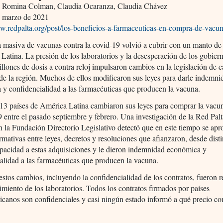
, Romina Colman, Claudia Ocaranza, Claudia Chávez
,
marzo de 2021
w.redpalta.org/post/los-beneficios-a-farmaceuticas-en-compra-de-vacun
 masiva de vacunas contra la covid-19 volvió a cubrir con un manto de
Latina. La presión de los laboratorios y la desesperación de los gobier
illones de dosis a contra reloj impulsaron cambios en la legislación de c
 de la región. Muchos de ellos modificaron sus leyes para darle indemni
y confidencialidad a las farmacéuticas que producen la vacuna.
13 países de América Latina cambiaron sus leyes para comprar la vacu
9 entre el pasado septiembre y febrero. Una investigación de la Red Pal
n la Fundación Directorio Legislativo detectó que en este tiempo se ap
mativas entre leyes, decretos y resoluciones que afianzaron, desde disti
pacidad a estas adquisiciones y le dieron indemnidad económica y
alidad a las farmacéuticas que producen la vacuna.
estos cambios, incluyendo la confidencialidad de los contratos, fueron r
imiento de los laboratorios. Todos los contratos firmados por países
icanos son confidenciales y casi ningún estado informó a qué precio c