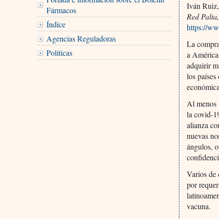
Iván Ruiz
Fármacos
Red Palta
Índice
https://ww
Agencias Reguladoras
La compra
Políticas
a América 
adquirir m
los países
económica 
Al menos 
la covid-1
alianza co
nuevas nor
ángulos, o
confidenci
Varios de 
por requer
latinoamer
vacuna.