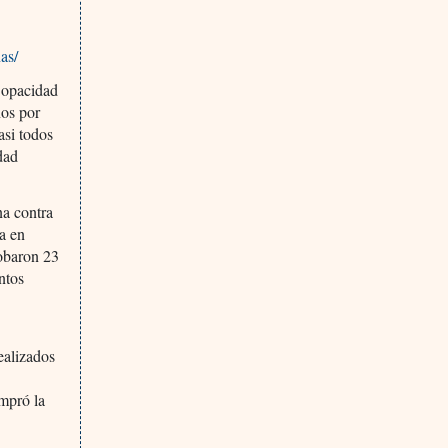
as/
 opacidad
nos por
asi todos
dad
na contra
ta en
robaron 23
ntos
ealizados
ompró la