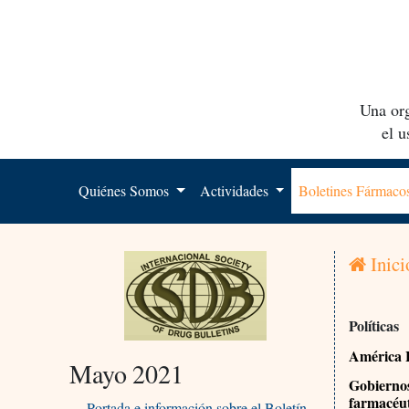
Una org
el 
Quiénes Somos
Actividades
Boletines Fármac
Inici
Políticas
América 
Mayo 2021
Gobiernos
farmacéut
Portada e información sobre el Boletín