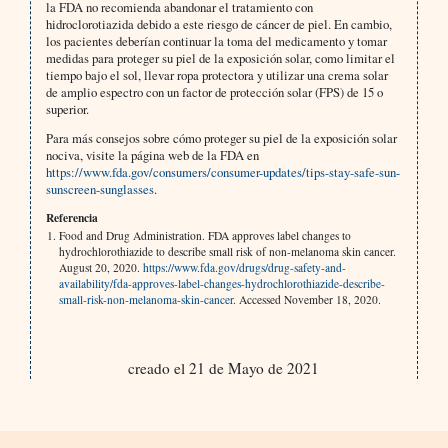
la FDA no recomienda abandonar el tratamiento con
hidroclorotiazida debido a este riesgo de cáncer de piel. En cambio,
los pacientes deberían continuar la toma del medicamento y tomar
medidas para proteger su piel de la exposición solar, como limitar el
tiempo bajo el sol, llevar ropa protectora y utilizar una crema solar
de amplio espectro con un factor de protección solar (FPS) de 15 o
superior.
Para más consejos sobre cómo proteger su piel de la exposición solar
nociva, visite la página web de la FDA en
https://www.fda.gov/consumers/consumer-updates/tips-stay-safe-sun-
sunscreen-sunglasses
.
Referencia
Food and Drug Administration. FDA approves label changes to
hydrochlorothiazide to describe small risk of non-melanoma skin cancer.
August 20, 2020.
https://www.fda.gov/drugs/drug-safety-and-
availability/fda-approves-label-changes-hydrochlorothiazide-describe-
small-risk-non-melanoma-skin-cancer
. Accessed November 18, 2020.
creado el 21 de Mayo de 2021