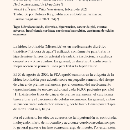
Hydrochlorothiazide Drug Label)
Worst Pills Best Pills Newsletter,
febrero de 2021
Traducido por Dolores Rey, publicado en Boletín Fármacos:
Farmacovigilancia 2021; 24(2)
Tags: hidroclorotiazida, diurético, hipertensión, cáncer de piel, eventos
adversos, insuficiencia cardíaca, carcinoma basocelular, carcinoma de células
escamosas
La hidroclorotiazida (Microzide) es un medicamento diurético
tiazídico (“píldora de agua”) utilizado comúnmente para tratar la
hipertensión (la presión arterial elevada), la insuficiencia cardíaca
congestiva y otros cuadros. En general, un diurético tiazídico es la
mejor opción de primera línea para tratar la hipertensión.
El 20 de agosto de 2020, la FDA aprobó cambios en la etiqueta de la
hidroclorotiazida para advertir sobre un pequeño aumento del riesgo
de cáncer de piel, no melanoma, por el consumo del medicamento
(aproximadamente un caso adicional cada 16,000 pacientes por año)
[1]. Existen dos tipos de cáncer de piel no melanoma: el carcinoma
basocelular y el carcinoma de células escamosas. En general, ambos
se pueden tratar satisfactoriamente y, por lo tanto, tienen porcentajes
de mortalidad muy bajos.
Por el contrario, los efectos adversos de la hipertensión no controlada,
incluyendo infarto de miocardio y accidente cerebrovascular, son por
lo general graves e incluso acarrean riesgo de muerte. Por esta razón,