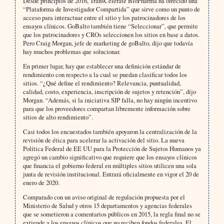
Desde principios de 2016, TransCelerate BioPharma ha ofrecido una
“Plataforma de Investigador Compartida” que sirve como un punto de
acceso para interactuar entre el sitio y los patrocinadores de los
ensayos clínicos. GoBalto también tiene “Seleccionar”, que permite
que los patrocinadores y CROs seleccionen los sitios en base a datos.
Pero Craig Morgan, jefe de marketing de goBalto, dijo que todavía
hay muchos problemas que solucionar.
En primer lugar, hay que establecer una definición estándar de
rendimiento con respecto a la cual se puedan clasificar todos los
sitios. “¿Qué define el rendimiento? Relevancia, puntualidad,
calidad, costo, experiencia, inscripción de sujetos y retención”, dijo
Morgan. “Además, si la iniciativa SIP falla, no hay ningún incentivo
para que los proveedores compartan libremente información sobre
sitios de alto rendimiento”.
Casi todos los encuestados también apoyaron la centralización de la
revisión de ética para acelerar la activación del sitio. La nueva
Política Federal de EE UU para la Protección de Sujetos Humanos ya
agregó un cambio significativo que requiere que los ensayos clínicos
que financia el gobierno federal en múltiples sitios utilicen una sola
junta de revisión institucional. Entrará oficialmente en vigor el 20 de
enero de 2020.
Comparado con un aviso original de regulación propuesta por el
Ministerio de Salud y otros 15 departamentos y agencias federales
que se sometieron a comentarios públicos en 2015, la regla final no se
extiende a los ensayos clínicos que no reciben fondos federales. El