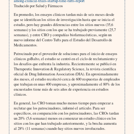
among-clinical-trials-startup-time-tufts-report
Traducido por Salud y Fármacos
En promedio, los ensayos clínicos tardan más de seis meses desde
que se identifican los sitios de investigación hasta que se inicia el
estudio, pero hay grandes diferencias entre los sitios nuevos (35,6
semanas) y los sitios con los que se ha trabajado previamente (25,7
semanas), y entre CRO y compañías biofarmacéuticas, según un
nuevo informe del Centro Tufts para el Estudio del Desarrollo de
Medicamentos.
Patrocinado por el proveedor de soluciones para el inicio de ensayos
clínicos goBalto, el estudio se centró en el ciclo de reclutamiento y
los desafíos que enfrenta la industria. Recientemente se publicó en
Therapeutic Innovation & Regulatory Science, la revista científica
oficial de Drug Information Association (DIA). En aproximadamente
dos meses, el estudio recolectó cerca de 600 respuestas de empleados
que trabajan en unas 400 empresas, y aproximadamente el 80% de los
encuestados tiene más de seis años de experiencia en estudios
clínicos.
En general, las CRO toman mucho menos tiempo para empezar a
reclutar que los patrocinadores, informó el artículo. Para ser
específicos, en comparación con los patrocinadores, las CROs tardan
un 20% (5,6 semanas) menos en comenzar un estudio clínico en los
sitios con los que han trabajado anteriormente, y la brecha aumenta
al 28% (11 semanas) cuando hay sitios nuevos involucrados.