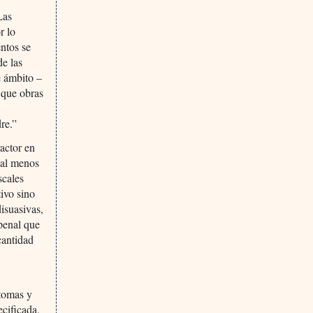
Las
r lo
entos se
de las
e ámbito –
 que obras
re.”
ractor en
 al menos
scales
ivo sino
disuasivas,
 penal que
cantidad
ntomas y
ecificada,