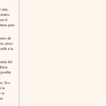
e aún,
cientes.
on el
turas para
curso de
ras, poco
udir a la
stria del
fensa
 posible
a
s. Si a
n la
o se
ue