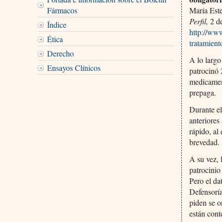
Fármacos
María Est
Perfil,
2 de
Índice
http://www
Ética
tratamient
Derecho
A lo largo
Ensayos Clínicos
patrocinó 
medicament
prepaga.
Durante el
anteriores
rápido, al
brevedad.
A su vez, 
patrocinio
Pero el da
Defensoría
piden se o
están con