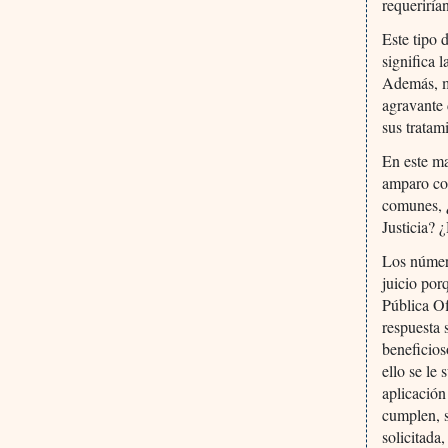
requeriría
Este tipo 
significa 
Además, m
agravante 
sus tratam
En este ma
amparo con
comunes, ¿
Justicia? 
Los número
juicio por
Pública Of
respuesta 
beneficios
ello se le 
aplicación
cumplen, s
solicitada