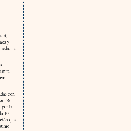
spi,
ones y
 medicina
os
rámite
ayor
adas con
ron 56.
 por la
da 10
ación que
 sumo