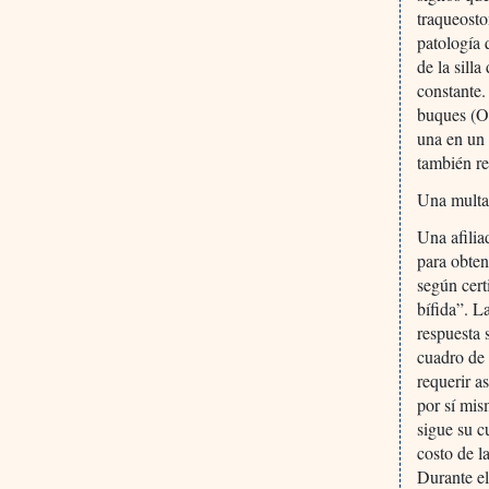
traqueosto
patología 
de la sill
constante.
buques (O
una en un 
también re
Una multa
Una afilia
para obten
según cert
bífida”. L
respuesta 
cuadro de
requerir a
por sí mis
sigue su c
costo de l
Durante el