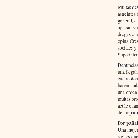
Multas dev
astreintes
general, e
aplican sa
drogas o t
opina Cres
sociales y
Superinten
Denuncias 
una ilegal
cuatro den
hacen nada
una orden 
multas pro
actúe cuan
de amparos
Por pañale
Una mujer 
signos que