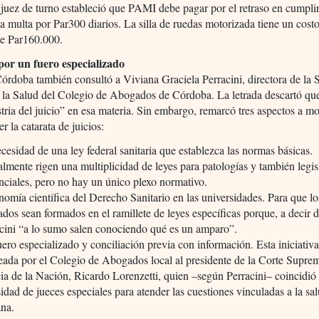
l juez de turno estableció que PAMI debe pagar por el retraso en cumpli
na multa por Par300 diarios. La silla de ruedas motorizada tiene un cost
e Par160.000.
or un fuero especializado
doba también consultó a Viviana Graciela Perracini, directora de la 
la Salud del Colegio de Abogados de Córdoba. La letrada descartó que
tria del juicio” en esa materia. Sin embargo, remarcó tres aspectos a mo
r la catarata de juicios:
cesidad de una ley federal sanitaria que establezca las normas básicas.
lmente rigen una multiplicidad de leyes para patologías y también legis
nciales, pero no hay un único plexo normativo.
omía científica del Derecho Sanitario en las universidades. Para que lo
dos sean formados en el ramillete de leyes específicas porque, a decir 
cini “a lo sumo salen conociendo qué es un amparo”.
ero especializado y conciliación previa con información. Esta iniciativa
eada por el Colegio de Abogados local al presidente de la Corte Supre
cia de la Nación, Ricardo Lorenzetti, quien –según Perracini– coincidió 
idad de jueces especiales para atender las cuestiones vinculadas a la sa
na.