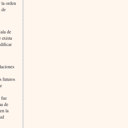
r la orden
o de
Sala de
 exista
dificar
laciones
s futuros
de
 fue
ma de
en la
lud