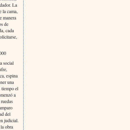
idador. La
e la cama,
 de manera
os de
da, cada
licitarse,
.000
a social
ufre,
ica, espina
ener una
l tiempo el
comenzó a
e ruedas
 amparo
ad del
n judicial.
 la obra