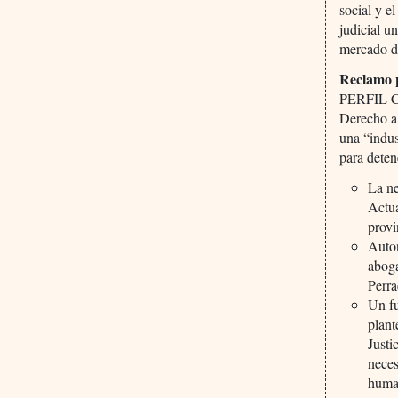
social y e
judicial u
mercado d
Reclamo p
PERFIL Cór
Derecho a 
una “indus
para detene
La ne
Actua
provi
Auton
aboga
Perra
Un fu
plant
Justi
neces
huma