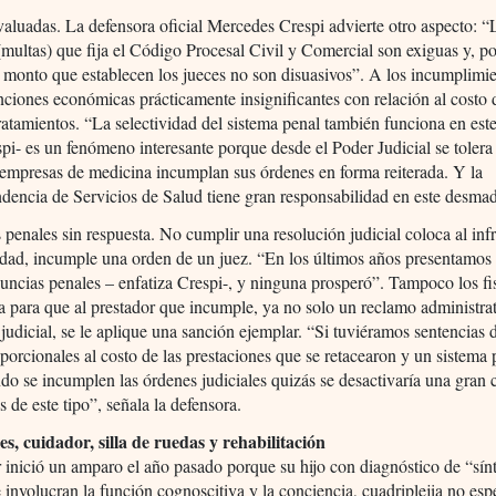
aluadas. La defensora oficial Mercedes Crespi advierte otro aspecto: “
 (multas) que fija el Código Procesal Civil y Comercial son exiguas y, po
l monto que establecen los jueces no son disuasivos”. A los incumplimi
nciones económicas prácticamente insignificantes con relación al costo 
ratamientos. “La selectividad del sistema penal también funciona en est
pi- es un fenómeno interesante porque desde el Poder Judicial se tolera
 empresas de medicina incumplan sus órdenes en forma reiterada. Y la
dencia de Servicios de Salud tiene gran responsabilidad en este desmad
penales sin respuesta. No cumplir una resolución judicial coloca al inf
idad, incumple una orden de un juez. “En los últimos años presentamos
uncias penales – enfatiza Crespi-, y ninguna prosperó”. Tampoco los fi
 para que al prestador que incumple, ya no solo un reclamo administrat
judicial, se le aplique una sanción ejemplar. “Si tuviéramos sentencias 
porcionales al costo de las prestaciones que se retacearon y un sistema
do se incumplen las órdenes judiciales quizás se desactivaría una gran 
 de este tipo”, señala la defensora.
s, cuidador, silla de ruedas y rehabilitación
inició un amparo el año pasado porque su hijo con diagnóstico de “sí
 involucran la función cognoscitiva y la conciencia, cuadriplejia no esp