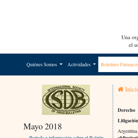
Una org
el 
Quiénes Somos
Actividades
Boletines Fármac
Inici
Derecho
Litigació
Mayo 2018
Argentina
obligator
Portada e información sobre el Boletín