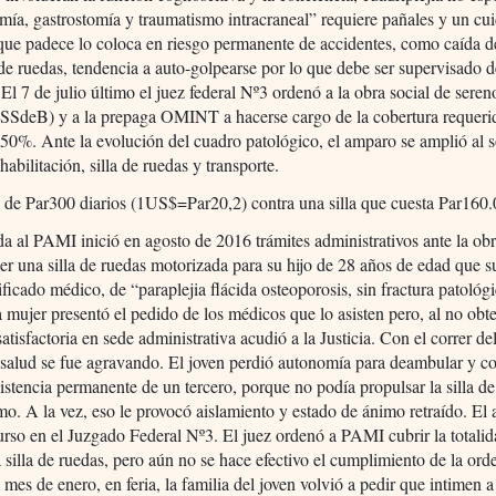
mía, gastrostomía y traumatismo intracraneal” requiere pañales y un cu
que padece lo coloca en riesgo permanente de accidentes, como caída d
a de ruedas, tendencia a auto-golpearse por lo que debe ser supervisado
 El 7 de julio último el juez federal Nº3 ordenó a la obra social de seren
SSdeB) y a la prepaga OMINT a hacerse cargo de la cobertura requeri
50%. Ante la evolución del cuadro patológico, el amparo se amplió al so
habilitación, silla de ruedas y transporte.
 de Par300 diarios (1US$=Par20,2) contra una silla que cuesta Par160
da al PAMI inició en agosto de 2016 trámites administrativos ante la obr
er una silla de ruedas motorizada para su hijo de 28 años de edad que s
ificado médico, de “paraplejia flácida osteoporosis, sin fractura patológ
a mujer presentó el pedido de los médicos que lo asisten pero, al no obt
satisfactoria en sede administrativa acudió a la Justicia. Con el correr de
 salud se fue agravando. El joven perdió autonomía para deambular y 
sistencia permanente de un tercero, porque no podía propulsar la silla d
mo. A la vez, eso le provocó aislamiento y estado de ánimo retraído. El
urso en el Juzgado Federal Nº3. El juez ordenó a PAMI cubrir la totalid
a silla de ruedas, pero aún no se hace efectivo el cumplimiento de la orde
 mes de enero, en feria, la familia del joven volvió a pedir que intimen a