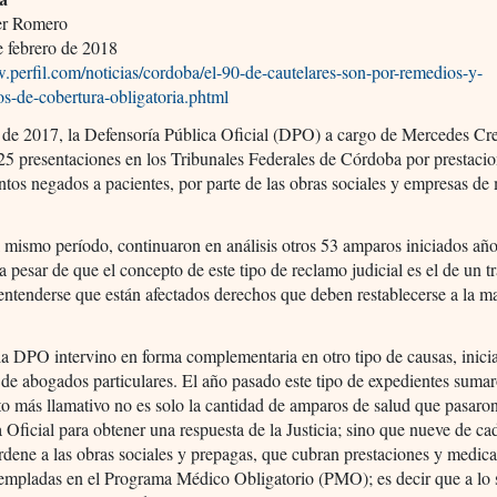
er Romero
 febrero de 2018
.perfil.com/noticias/cordoba/el-90-de-cautelares-son-por-remedios-y-
os-de-cobertura-obligatoria.phtml
 de 2017, la Defensoría Pública Oficial (DPO) a cargo de Mercedes Cre
25 presentaciones en los Tribunales Federales de Córdoba por prestaci
os negados a pacientes, por parte de las obras sociales y empresas de
 mismo período, continuaron en análisis otros 53 amparos iniciados añ
 a pesar de que el concepto de este tipo de reclamo judicial es el de un t
 entenderse que están afectados derechos que deben restablecerse a la m
la DPO intervino en forma complementaria en otro tipo de causas, inici
 de abogados particulares. El año pasado este tipo de expedientes suma
to más llamativo no es solo la cantidad de amparos de salud que pasaron
 Oficial para obtener una respuesta de la Justicia; sino que nueve de ca
rdene a las obras sociales y prepagas, que cubran prestaciones y medic
templadas en el Programa Médico Obligatorio (PMO); es decir que a lo