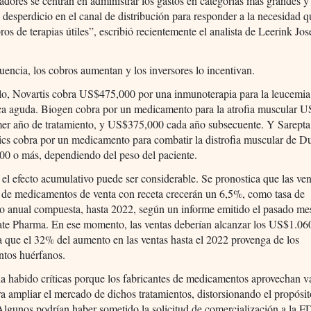
iadores se centran en administrar los gastos en categorías más grandes y
l desperdicio en el canal de distribución para responder a la necesidad q
os de terapias útiles”, escribió recientemente el analista de Leerink Jo
encia, los cobros aumentan y los inversores lo incentivan.
lo, Novartis cobra US$475,000 por una inmunoterapia para la leucemia
tica aguda. Biogen cobra por un medicamento para la atrofia muscular 
imer año de tratamiento, y US$375,000 cada año subsecuente. Y Sarepta
ics cobra por un medicamento para combatir la distrofia muscular de 
0 o más, dependiendo del peso del paciente.
, el efecto acumulativo puede ser considerable. Se pronostica que las ven
 de medicamentos de venta con receta crecerán un 6,5%, como tasa de
o anual compuesta, hasta 2022, según un informe emitido el pasado me
ate Pharma. En ese momento, las ventas deberían alcanzar los US$1.060
a que el 32% del aumento en las ventas hasta el 2022 provenga de los
tos huérfanos.
 habido críticas porque los fabricantes de medicamentos aprovechan v
ra ampliar el mercado de dichos tratamientos, distorsionando el propósit
 Algunos podrían haber sometido la solicitud de comercialización a la 