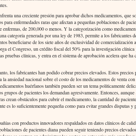
tes.
frenta una creciente presión para aprobar dichos medicamentos, que s
os para enfermedades raras que afectan a pequeñas poblaciones de pacie
e enfermas, de 200,000 o menos. Y la categorización como medicamen
una categoría generada por una ley de 1983, permite a los fabricantes d
os beneficiarse de los siete años de exclusividad de comercialización 
orga el Congreso, un crédito fiscal del 50% para la investigación clínica 
las pruebas clínicas, y entra en el sistema de aprobación acelera que ha 
anto, los fabricantes han podido cobrar precios elevados. Estos precios
 a la ansiedad nacional sobre el costo de los medicamentos de venta con 
medicamentos huérfanos también pueden ser un tema políticamente deli
os grupos de pacientes los demandan agresivamente. Entonces, aunque a
as crean obstáculos para cubrir el medicamento, la cantidad de pacient
te es lo suficientemente pequeña como para evitar grandes disputas y 
ñías con productos innovadores respaldados en datos clínicos de cali
oblaciones de pacientes diana pueden seguir teniendo precios elevados