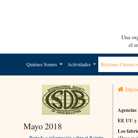
Una org
el 
Quiénes Somos
Actividades
Boletines Fármac
Inici
Agencias
EE UU y
Mayo 2018
Los fabri
Portada e información sobre el Boletín
(Drug mak