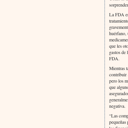
sorprenden
La FDA en
tratamient
gravement
huérfano, 
medicament
que les ot
gastos de 
FDA.
Mientras t
contribuir
pero los 
que algun
asegurador
generalmen
negativa.
“Las compa
pequeñas p