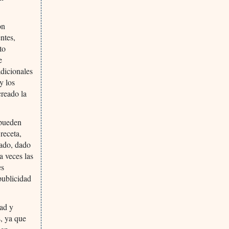
on
ntes,
to
e
adicionales
y los
creado la
 pueden
receta,
cado, dado
 veces las
es
publicidad
dad y
, ya que