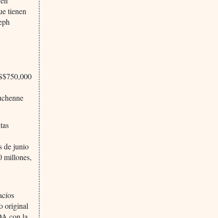
 en
ue tienen
seph
US$750,000
Duchenne
tas
s de junio
 millones,
acíos
o original
FDA con la