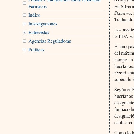
Fármacos
Ed Silver
Statnews,
Índice
Traducido
Investigaciones
Los medic
Entrevistas
la FDA se
Agencias Reguladoras
El año pa
Políticas
del máxim
tiempo, l
huérfanos,
récord ant
superado 
Según el B
huérfanos 
designacio
fármaco hu
designaci
califica c
Como lo he