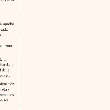
r
DA aprobó
 cada
s
de menor
de un
ivo de la
d de la
utores.
signación
piada y
dicamentos
an ser