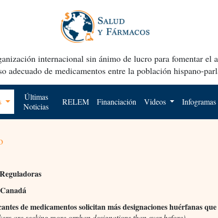
anización internacional sin ánimo de lucro para fomentar el 
uso adecuado de medicamentos entre la población hispano-parl
Últimas
os
RELEM
Financiación
Videos
Infogramas
Noticias
o
 Reguladoras
 Canadá
cantes de medicamentos solicitan más designaciones huérfanas qu
ers are seeking more orphan designations than ever before)