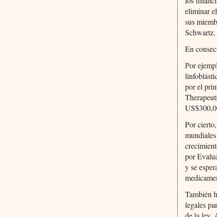
los financ
eliminar e
sus miembr
Schwartz.
En consecu
Por ejemp
linfoblás
por el pr
Therapeut
US$300,00
Por cierto
mundiales
crecimient
por Evalu
y se esper
medicamen
También ha
legales pa
de la ley.