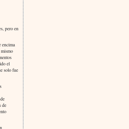
s, pero en
r encima
l mismo
mentos
ido el
e solo fue
s
 de
s de
ento
on