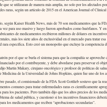
de que se utilizaran de manera más amplia, no solo por los afectados po
es raras, según un artículo de 2015 en el American Journal of Clinical
.
lo, según Kaiser Health News, más de 70 son medicamentos que la F
ra vez para uso masivo y luego fueron aprobados como huérfanos. Y en
fabricantes de medicamentos recibieron millones de dólares en incentivo
tales, más los siete años de exclusividad en el mercado para tratar esa
d rara específica. Esto creó un monopolio que excluye la competencia 
trón por el que se burla el sistema para que la compañía se aproveche 
financiado por el contribuyente, y debe abordarse para preservar el objet
dijo Martin Makary, cirujano oncológico y profesor de políticas de salu
e Medicina de la Universidad de Johns Hopkins, quien fue uno de los a
re pasado, el comisionado de la FDA Scott Gottlieb sostuvo que la rea
entos comunes para tratar enfermedades raras es científicamente apro
a para los pacientes. Pero también dijo que los altos precios de los me
blema de salud pública, y cuestionó si los incentivos financieros deberí
 para los medicamentos que reciben “aprobaciones secundarias”.