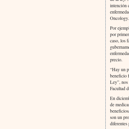
intención 
enfermedad
Oncology
Por ejemp
por prime
caso, los 
gubernamen
enfermeda
precio.
“Hay un pa
beneficio 
Ley”, nos 
Facultad d
En diciemb
de medicam
beneficios
son un pro
diferentes