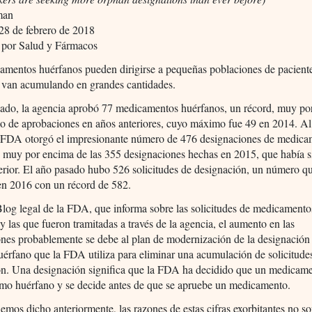
man
28 de febrero de 2018
 por Salud y Fármacos
amentos huérfanos pueden dirigirse a pequeñas poblaciones de paciente
 van acumulando en grandes cantidades.
sado, la agencia aprobó 77 medicamentos huérfanos, un récord, muy po
o de aprobaciones en años anteriores, cuyo máximo fue 49 en 2014. A
a FDA otorgó el impresionante número de 476 designaciones de medica
 muy por encima de las 355 designaciones hechas en 2015, que había s
erior. El año pasado hubo 526 solicitudes de designación, un número qu
en 2016 con un récord de 582.
log legal de la FDA, que informa sobre las solicitudes de medicamento
y las que fueron tramitadas a través de la agencia, el aumento en las
nes probablemente se debe al plan de modernización de la designación
érfano que la FDA utiliza para eliminar una acumulación de solicitude
ón. Una designación significa que la FDA ha decidido que un medicam
omo huérfano y se decide antes de que se apruebe un medicamento.
mos dicho anteriormente, las razones de estas cifras exorbitantes no s