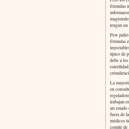
fórmulas m
informaron
magistrale
tengan un 
Pew pidió 
fórmulas e
inyectable
típico de 
debe a los
esterilida
cristalizac
La mayoría
en consult
reguladore
trabajan e
un estado 
fuera de l
médicos ti
comité de 