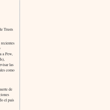
le Trusts
 recientes
y
ra a Pew,
ds),
visar las
nales como
uerte de
ciones
o el país