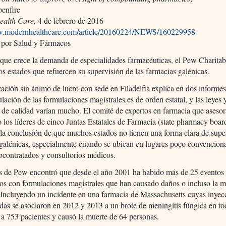
enfire
alth Care,
4 de febrero de 2016
w.modernhealthcare.com/article/20160224/NEWS/160229958
 por Salud y Fármacos
ue crece la demanda de especialidades farmacéuticas, el Pew Charitab
 los estados que refuercen su supervisión de las farmacias galénicas.
ación sin ánimo de lucro con sede en Filadelfia explica en dos informes
ulación de las formulaciones magistrales es de orden estatal, y las leyes 
 de calidad varían mucho. El comité de expertos en farmacia que aseso
 los líderes de cinco Juntas Estatales de Farmacia (state pharmacy boar
 la conclusión de que muchos estados no tienen una forma clara de super
 galénicas, especialmente cuando se ubican en lugares poco convencio
bcontratados y consultorios médicos.
is de Pew encontró que desde el año 2001 ha habido más de 25 eventos
os con formulaciones magistrales que han causado daños o incluso la m
 Incluyendo un incidente en una farmacia de Massachusetts cuyas inyec
as se asociaron en 2012 y 2013 a un brote de meningitis fúngica en tod
 a 753 pacientes y causó la muerte de 64 personas.