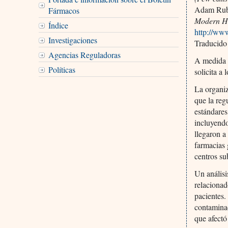
Adam Rub
Fármacos
Modern He
Índice
http://ww
Investigaciones
Traducido
Agencias Reguladoras
A medida q
Políticas
solicita a
La organiz
que la reg
estándares
incluyendo
llegaron a
farmacias
centros su
Un anális
relacionad
pacientes.
contaminad
que afectó