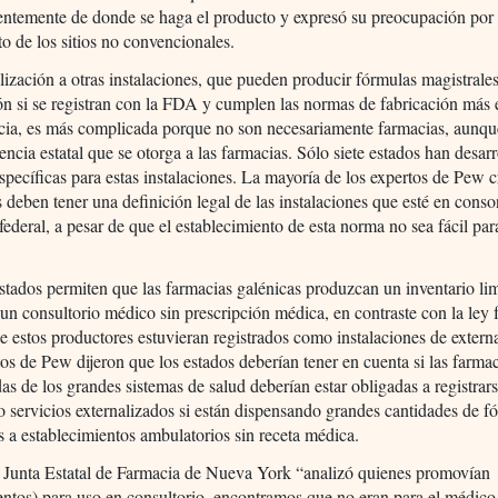
ntemente de donde se haga el producto y expresó su preocupación por l
o de los sitios no convencionales.
lización a otras instalaciones, que pueden producir fórmulas magistrales
ón si se registran con la FDA y cumplen las normas de fabricación más e
ncia, es más complicada porque no son necesariamente farmacias, aunq
icencia estatal que se otorga a las farmacias. Sólo siete estados han desar
específicas para estas instalaciones. La mayoría de los expertos de Pew 
s deben tener una definición legal de las instalaciones que esté en cons
 federal, a pesar de que el establecimiento de esta norma no sea fácil par
tados permiten que las farmacias galénicas produzcan un inventario li
n un consultorio médico sin prescripción médica, en contraste con la ley 
ue estos productores estuvieran registrados como instalaciones de extern
os de Pew dijeron que los estados deberían tener en cuenta si las farma
das de los grandes sistemas de salud deberían estar obligadas a registrars
ervicios externalizados si están dispensando grandes cantidades de f
s a establecimientos ambulatorios sin receta médica.
 Junta Estatal de Farmacia de Nueva York “analizó quienes promovían
tos) para uso en consultorio, encontramos que no eran para el médico 