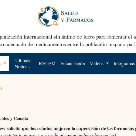
anización internacional sin ánimo de lucro para fomentar el 
uso adecuado de medicamentos entre la población hispano-parl
Últimas
os
RELEM
Financiación
Videos
Infogramas
Noticias
o
nidos y Canadá
w solicita que los estados mejoren la supervisión de las farmacias 
s on states to improve oversight of compounding pharmacies)