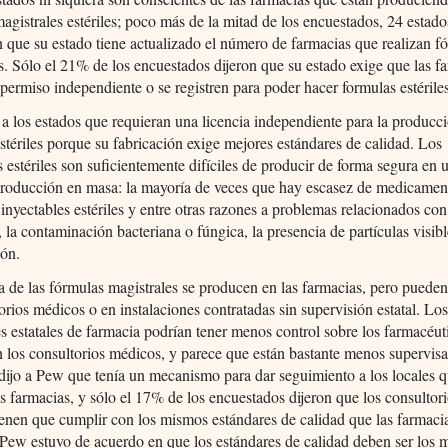
agistrales estériles; poco más de la mitad de los encuestados, 24 estado
 que su estado tiene actualizado el número de farmacias que realizan f
s. Sólo el 21% de los encuestados dijeron que su estado exige que las f
permiso independiente o se registren para poder hacer formulas estérile
a los estados que requieran una licencia independiente para la producc
stériles porque su fabricación exige mejores estándares de calidad. Los
s estériles son suficientemente difíciles de producir de forma segura en 
producción en masa: la mayoría de veces que hay escasez de medicamen
 inyectables estériles y entre otras razones a problemas relacionados con
d, la contaminación bacteriana o fúngica, la presencia de partículas visib
ión.
 de las fórmulas magistrales se producen en las farmacias, pero puede
orios médicos o en instalaciones contratadas sin supervisión estatal. Lo
s estatales de farmacia podrían tener menos control sobre los farmacéut
n los consultorios médicos, y parece que están bastante menos supervis
dijo a Pew que tenía un mecanismo para dar seguimiento a los locales q
as farmacias, y sólo el 17% de los encuestados dijeron que los consultor
enen que cumplir con los mismos estándares de calidad que las farmacia
Pew estuvo de acuerdo en que los estándares de calidad deben ser los