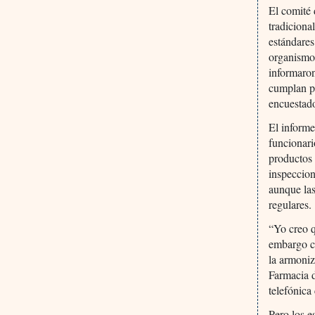
El comité 
tradiciona
estándare
organismo 
informaron
cumplan p
encuestado
El informe
funcionari
productos 
inspeccion
aunque las
regulares.
“Yo creo q
embargo cr
la armoniz
Farmacia d
telefónica
Pero los e