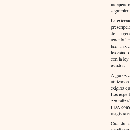
independie
seguimient
La externa
prescripci
de la age
tener la l
licencias 
los estado
con la ley
estados.
Algunos es
utilizar e
exigiría q
Los expert
centraliza
FDA como s
magistrale
Cuando la
(medicamen