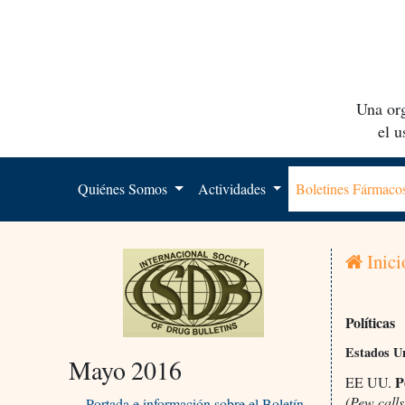
Una org
el 
Quiénes Somos
Actividades
Boletines Fármac
Inici
Políticas
Estados U
Mayo 2016
Pe
EE UU.
(Pew call
Portada e información sobre el Boletín