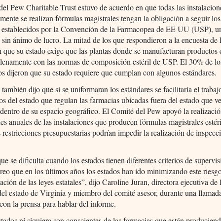
del Pew Charitable Trust estuvo de acuerdo en que todas las instalacio
lmente se realizan fórmulas magistrales tengan la obligación a seguir los
s establecidos por la Convención de la Farmacopea de EE UU (USP), u
sin ánimo de lucro. La mitad de los que respondieron a la encuesta de
 que su estado exige que las plantas donde se manufacturan productos e
lenamente con las normas de composición estéril de USP. El 30% de lo
s dijeron que su estado requiere que cumplan con algunos estándares.
 también dijo que si se uniformaran los estándares se facilitaría el trabaj
os del estado que regulan las farmacias ubicadas fuera del estado que 
dentro de su espacio geográfico. El Comité del Pew apoyó la realizaci
es anuales de las instalaciones que producen fórmulas magistrales estéri
 restricciones presupuestarias podrían impedir la realización de inspecc
ue se dificulta cuando los estados tienen diferentes criterios de supervis
eo que en los últimos años los estados han ido minimizando este riesg
ación de las leyes estatales”, dijo Caroline Juran, directora ejecutiva de 
el estado de Virginia y miembro del comité asesor, durante una llamad
 con la prensa para hablar del informe.
stados ni siquiera son conscientes de las farmacias que están producien