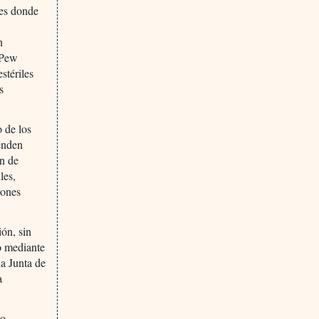
nes donde
n
 Pew
stériles
s
o de los
venden
ón de
les,
iones
ión, sin
o mediante
la Junta de
a
do