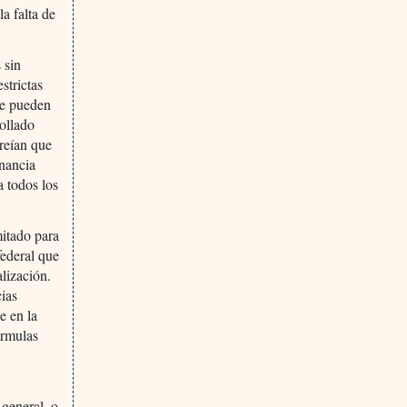
a falta de
 sin
strictas
ue pueden
rollado
creían que
onancia
a todos los
mitado para
federal que
alización.
cias
e en la
órmulas
general, o