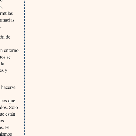
s,
órmulas
armacias
s.
ión de
un entorno
tos se
 la
les y
n hacerse
s
icos que
ados. Sólo
ue están
ios
s. El
 mismos