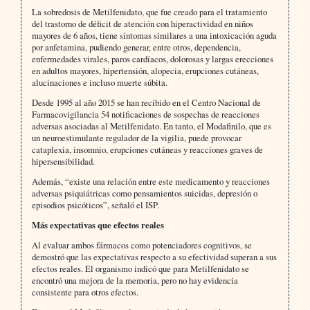
La sobredosis de Metilfenidato, que fue creado para el tratamiento
del trastorno de déficit de atención con hiperactividad en niños
mayores de 6 años, tiene síntomas similares a una intoxicación aguda
por anfetamina, pudiendo generar, entre otros, dependencia,
enfermedades virales, paros cardíacos, dolorosas y largas erecciones
en adultos mayores, hipertensión, alopecia, erupciones cutáneas,
alucinaciones e incluso muerte súbita.
Desde 1995 al año 2015 se han recibido en el Centro Nacional de
Farmacovigilancia 54 notificaciones de sospechas de reacciones
adversas asociadas al Metilfenidato. En tanto, el Modafinilo, que es
un neuroestimulante regulador de la vigilia, puede provocar
cataplexia, insomnio, erupciones cutáneas y reacciones graves de
hipersensibilidad.
Además, “existe una relación entre este medicamento y reacciones
adversas psiquiátricas como pensamientos suicidas, depresión o
episodios psicóticos”, señaló el ISP.
Más expectativas que efectos reales
Al evaluar ambos fármacos como potenciadores cognitivos, se
demostró que las expectativas respecto a su efectividad superan a sus
efectos reales. El organismo indicó que para Metilfenidato se
encontró una mejora de la memoria, pero no hay evidencia
consistente para otros efectos.