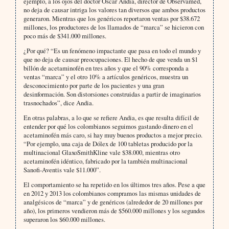
ejemplo, a los ojos del doctor Oscar Andia, director de Observamed,
no deja de causar intriga los valores tan diversos que ambos productos
generaron. Mientras que los genéricos reportaron ventas por $38.672
millones, los productores de los llamados de “marca” se hicieron con
poco más de $341.000 millones.
¿Por qué? “Es un fenómeno impactante que pasa en todo el mundo y
que no deja de causar preocupaciones. El hecho de que venda un $1
billón de acetaminofén en tres años y que el 90% corresponda a
ventas “marca” y el otro 10% a artículos genéricos, muestra un
desconocimiento por parte de los pacientes y una gran
desinformación. Son distorsiones construidas a partir de imaginarios
trasnochados”, dice Andia.
En otras palabras, a lo que se refiere Andia, es que resulta difícil de
entender por qué los colombianos seguimos gastando dinero en el
acetaminofén más caro, si hay muy buenos productos a mejor precio.
“Por ejemplo, una caja de Dólex de 100 tabletas producido por la
multinacional GlaxoSmithKline vale $38.000, mientras otro
acetaminofén idéntico, fabricado por la también multinacional
Sanofi-Aventis vale $11.000”.
El comportamiento se ha repetido en los últimos tres años. Pese a que
en 2012 y 2013 los colombianos compramos las mismas unidades de
analgésicos de “marca” y de genéricos (alrededor de 20 millones por
año), los primeros vendieron más de $560.000 millones y los segundos
superaron los $60.000 millones.