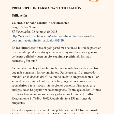
PRESCRIPCIÓN, FARMACIA Y UTILIZACIÓN
Utilización
Colombia no sabe consumir acetaminofén
Sergio Silva Numa
El Espectador
, 22 de mayo de 2015
http://www.elespectador.com/noticias/salud/colombia-no-sabe-
consumir-acetaminofen-articulo-562129
En los últimos tres años el país gastó más de un $1 billón de pesos en
este popular producto. Aunque cada vez hay más fármacos genéricos
de buena calidad y buen precio, seguimos prefiriendo los más
costosos. ¿Por qué?
Es probable que hoy el acetaminofén sea uno de los medicamentos
que más consumen los colombianos. Desde que salió al mercado
mundial en la década del 50 ha tenido un éxito sin precedentes. Por
ser útil para aliviar el dolor y la fiebre, no generar graves efectos
secundarios y tener pocas interacciones con otros fármacos, este
analgésico se ha popularizado como pocos. Tanto, que en los últimos
tres años los colombianos hemos gastado en él más de $1 billón.
Exactamente $1’’849’.436.025, equivalente a 137 millones de
empaques.
Las cifras aparecen en un informe publicado por el Observatorio del