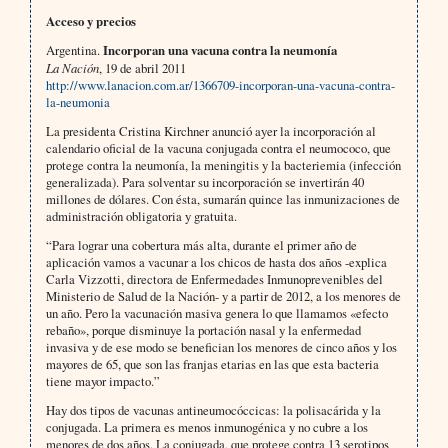
Acceso y precios
Argentina.
Incorporan una vacuna contra la neumonía
La Nación
, 19 de abril 2011
http://www.lanacion.com.ar/1366709-incorporan-una-vacuna-contra-
la-neumonia
La presidenta Cristina Kirchner anunció ayer la incorporación al
calendario oficial de la vacuna conjugada contra el neumococo, que
protege contra la neumonía, la meningitis y la bacteriemia (infección
generalizada). Para solventar su incorporación se invertirán 40
millones de dólares. Con ésta, sumarán quince las inmunizaciones de
administración obligatoria y gratuita.
“Para lograr una cobertura más alta, durante el primer año de
aplicación vamos a vacunar a los chicos de hasta dos años -explica
Carla Vizzotti, directora de Enfermedades Inmunoprevenibles del
Ministerio de Salud de la Nación- y a partir de 2012, a los menores de
un año. Pero la vacunación masiva genera lo que llamamos «efecto
rebaño», porque disminuye la portación nasal y la enfermedad
invasiva y de ese modo se benefician los menores de cinco años y los
mayores de 65, que son las franjas etarias en las que esta bacteria
tiene mayor impacto.”
Hay dos tipos de vacunas antineumocóccicas: la polisacárida y la
conjugada. La primera es menos inmunogénica y no cubre a los
menores de dos años. La conjugada, que protege contra 13 serotipos