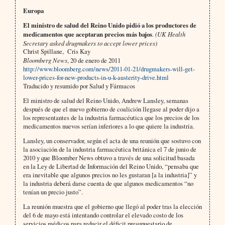
Europa
El ministro de salud del Reino Unido pidió a los productores de
medicamentos que aceptaran precios más bajos
.
(UK Health
Secretary asked drugmakers to accept lower prices)
Christ Spillane, Cris Kay
Bloomberg News
, 20 de enero de 2011
http://www.bloomberg.com/news/2011-01-21/drugmakers-will-get-
lower-prices-for-new-products-in-u-k-austerity-drive.html
Traducido y resumido por Salud y Fármacos
El ministro de salud del Reino Unido, Andrew Lansley, semanas
después de que el nuevo gobierno de coalición llegase al poder dijo a
los representantes de la industria farmacéutica que los precios de los
medicamentos nuevos serían inferiores a lo que quiere la industria.
Lansley, un conservador, según el acta de una reunión que sostuvo con
la asociación de la industria farmacéutica británica el 7 de junio de
2010 y que Bloomber News obtuvo a través de una solicitud basada
en la Ley de Libertad de Información del Reino Unido, “pensaba que
era inevitable que algunos precios no les gustaran [a la industria]” y
la industria deberá darse cuenta de que algunos medicamentos “no
tenían un precio justo”.
La reunión muestra que el gobierno que llegó al poder tras la elección
del 6 de mayo está intentando controlar el elevado costo de los
servicios médicos para reducir el déficit presupuestario de