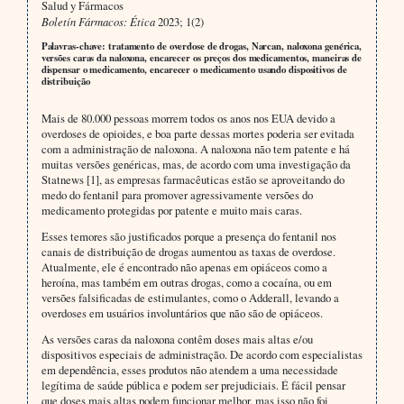
Salud y Fármacos
Boletín Fármacos: Ética
2023; 1(2)
Palavras-chave: tratamento de overdose de drogas, Narcan, naloxona genérica,
versões caras da naloxona, encarecer os preços dos medicamentos, maneiras de
dispensar o medicamento, encarecer o medicamento usando dispositivos de
distribuição
Mais de 80.000 pessoas morrem todos os anos nos EUA devido a
overdoses de opioides, e boa parte dessas mortes poderia ser evitada
com a administração de naloxona. A naloxona não tem patente e há
muitas versões genéricas, mas, de acordo com uma investigação da
Statnews [1], as empresas farmacêuticas estão se aproveitando do
medo do fentanil para promover agressivamente versões do
medicamento protegidas por patente e muito mais caras.
Esses temores são justificados porque a presença do fentanil nos
canais de distribuição de drogas aumentou as taxas de overdose.
Atualmente, ele é encontrado não apenas em opiáceos como a
heroína, mas também em outras drogas, como a cocaína, ou em
versões falsificadas de estimulantes, como o Adderall, levando a
overdoses em usuários involuntários que não são de opiáceos.
As versões caras da naloxona contêm doses mais altas e/ou
dispositivos especiais de administração. De acordo com especialistas
em dependência, esses produtos não atendem a uma necessidade
legítima de saúde pública e podem ser prejudiciais. É fácil pensar
que doses mais altas podem funcionar melhor, mas isso não foi