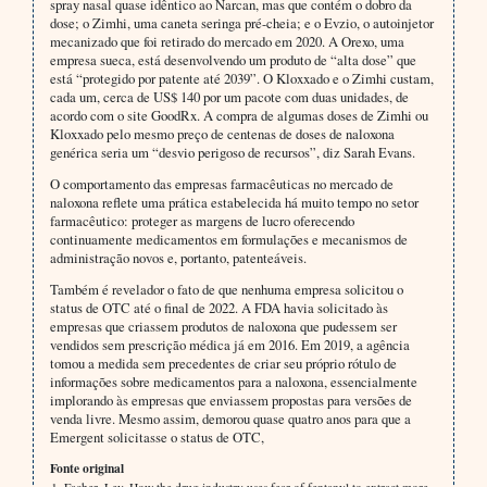
spray nasal quase idêntico ao Narcan, mas que contém o dobro da
dose; o Zimhi, uma caneta seringa pré-cheia; e o Evzio, o autoinjetor
mecanizado que foi retirado do mercado em 2020. A Orexo, uma
empresa sueca, está desenvolvendo um produto de “alta dose” que
está “protegido por patente até 2039”. O Kloxxado e o Zimhi custam,
cada um, cerca de US$ 140 por um pacote com duas unidades, de
acordo com o site GoodRx. A compra de algumas doses de Zimhi ou
Kloxxado pelo mesmo preço de centenas de doses de naloxona
genérica seria um “desvio perigoso de recursos”, diz Sarah Evans.
O comportamento das empresas farmacêuticas no mercado de
naloxona reflete uma prática estabelecida há muito tempo no setor
farmacêutico: proteger as margens de lucro oferecendo
continuamente medicamentos em formulações e mecanismos de
administração novos e, portanto, patenteáveis.
Também é revelador o fato de que nenhuma empresa solicitou o
status de OTC até o final de 2022. A FDA havia solicitado às
empresas que criassem produtos de naloxona que pudessem ser
vendidos sem prescrição médica já em 2016. Em 2019, a agência
tomou a medida sem precedentes de criar seu próprio rótulo de
informações sobre medicamentos para a naloxona, essencialmente
implorando às empresas que enviassem propostas para versões de
venda livre. Mesmo assim, demorou quase quatro anos para que a
Emergent solicitasse o status de OTC,
Fonte original