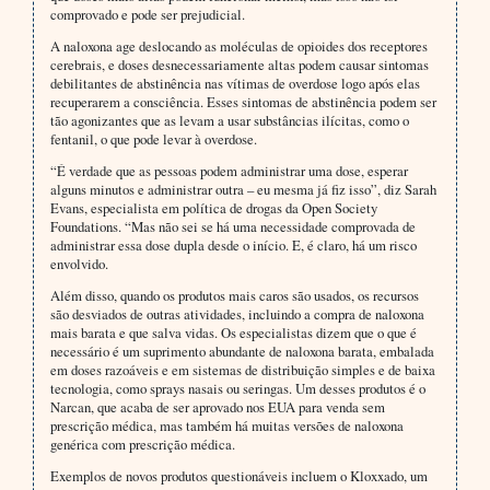
comprovado e pode ser prejudicial.
A naloxona age deslocando as moléculas de opioides dos receptores
cerebrais, e doses desnecessariamente altas podem causar sintomas
debilitantes de abstinência nas vítimas de overdose logo após elas
recuperarem a consciência. Esses sintomas de abstinência podem ser
tão agonizantes que as levam a usar substâncias ilícitas, como o
fentanil, o que pode levar à overdose.
“É verdade que as pessoas podem administrar uma dose, esperar
alguns minutos e administrar outra – eu mesma já fiz isso”, diz Sarah
Evans, especialista em política de drogas da Open Society
Foundations. “Mas não sei se há uma necessidade comprovada de
administrar essa dose dupla desde o início. E, é claro, há um risco
envolvido.
Além disso, quando os produtos mais caros são usados, os recursos
são desviados de outras atividades, incluindo a compra de naloxona
mais barata e que salva vidas. Os especialistas dizem que o que é
necessário é um suprimento abundante de naloxona barata, embalada
em doses razoáveis e em sistemas de distribuição simples e de baixa
tecnologia, como sprays nasais ou seringas. Um desses produtos é o
Narcan, que acaba de ser aprovado nos EUA para venda sem
prescrição médica, mas também há muitas versões de naloxona
genérica com prescrição médica.
Exemplos de novos produtos questionáveis incluem o Kloxxado, um