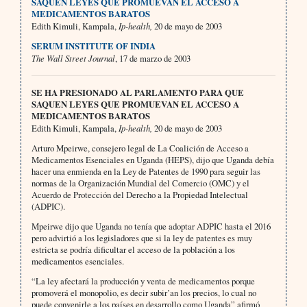
SAQUEN LEYES QUE PROMUEVAN EL ACCESO A
MEDICAMENTOS BARATOS
Edith Kimuli, Kampala,
Ip-health,
20 de mayo de 2003
SERUM INSTITUTE OF INDIA
The Wall Street Journal
, 17 de marzo de 2003
SE HA PRESIONADO AL PARLAMENTO PARA QUE
SAQUEN LEYES QUE PROMUEVAN EL ACCESO A
MEDICAMENTOS BARATOS
Edith Kimuli, Kampala,
Ip-health,
20 de mayo de 2003
Arturo Mpeirwe, consejero legal de La Coalición de Acceso a
Medicamentos Esenciales en Uganda (HEPS), dijo que Uganda debía
hacer una enmienda en la Ley de Patentes de 1990 para seguir las
normas de la Organización Mundial del Comercio (OMC) y el
Acuerdo de Protección del Derecho a la Propiedad Intelectual
(ADPIC).
Mpeirwe dijo que Uganda no tenía que adoptar ADPIC hasta el 2016
pero advirtió a los legisladores que si la ley de patentes es muy
estricta se podría dificultar el acceso de la población a los
medicamentos esenciales.
“La ley afectará la producción y venta de medicamentos porque
promoverá el monopolio, es decir subir’an los precios, lo cual no
puede convenirle a los países en desarrollo como Uganda” afirmó