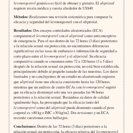
levonorgestrel
genérico es fácil de obtener y gratuito. El
ulipristal
requiere receta médica y cuesta alrededor de US$40.
Métodos:
Realizamos una revisión sistemática para comparar la
eficacia y seguridad del levonorgestrel con el ulipristal.
Resultados:
Dos ensayos controlados aleatorizados (ECA)
compararon el
levonorgestrel
con el
ulipristal
como anticonceptivo
de emergencia. Para el uso dentro de las 72 horas (3 días) posteriores
a la relación sexual sin protección, no encontramos diferencias
significativas en las tasas de embarazo e información de seguridad a
corto plazo entre el
levonorgestrel
y el
ulipristal
. Su eficacia
comparativa cuando se consumen entre 72 a 120 horas (3 a 5 días)
después de la relación sexual sin protección, no está bien establecida,
principalmente debido al pequeño tamaño de las muestras. Los datos
limitados y no concluyentes de un estudio no aleatorizado sugieren
que
ulipristal
tiene una eficacia consistente hasta las 120 horas,
mientras que un análisis de cuatro ECAs con
levonorgestrel
sugirió
que su eficacia disminuyó solo una vez pasadas las 96 horas
posteriores a la relación sexual. Basándose en datos de calidad
igualmente baja, ha preocupado que la eficacia tanto del
levonorgestrel
como del
ulipristal
pueda disminuir cuando el peso
corporal es >80 kg o IMC >30 kg/m2. Dos revisiones y un ECA
reciente cuestionan estos hallazgos.
Conclusiones:
Dentro de las 72 horas (3 días) posteriores a la
relación sexual sin protección, la eficacia relativa del
levonorgestrel