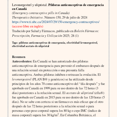
Levonorgestrel y ulipristal.
Píldoras anticonceptivas de emergencia
en Canadá
(Emergency contraceptive pills in Canada)
Therapeutics Initiative.
Número 150, 29 de julio de 2024
https://www.ti.ubc.ca/2024/07/29/150-emergency-contraceptives/
(acceso libre en inglés)
Traducido por Salud y Fármacos, publicado en
Boletín Fármacos:
Prescripción, Farmacia y Utilización
2025; 28 (1)
Tags: píldoras anticonceptivas de emergencia, efectividad levonorgestrel,
efectividad acetato de ulipristal
Resumen
Antecedentes:
En Canadá se han autorizado dos píldoras
anticonceptivas de emergencia para prevenir el embarazo después de
una relación sexual sin protección o una presunta falla
anticonceptiva. Ambas píldoras inhiben o retrasan la ovulación. El
levonorgestrel
(PLAN B® y genéricos) se ha utilizado desde
principios de los años 70 como anticonceptivo del “día después” y fue
aprobado en Canadá en 1999 para su uso dentro de las 72 horas (3
días) posteriores a la relación sexual. El
acetato de ulipristal
(ella®)
fue aprobado en Canadá en 2015 para su uso dentro de las 120 horas (5
días). No se sabe con certeza si un fármaco es más eficaz que el otro
después de las 72 horas posteriores a la relación sexual o para
personas cuyo peso corporal supera los 80 kg o cuyo IMC (índice de
2
masa corporal) supera los 30 kg/m
. En Columbia Británica, el