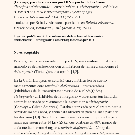
(Genvoya)
para la infección por HIV a partir de los 2 años
(Tenofovir alafenamide + emtricitabine + elvitegravir + cobicistat
(GENVOYA°) in HIV infection from 2 years of age)
Prescrire International
2024; 33 (265): 291
Traducido por Salud y Fármacos, publicado en
Boletín Fármacos:
Prescripción, Farmacia y Utilización
2025; 28 (1)
Tags: uso pediátrico de la combinación de tenofovir alafenamida +
emtricitabina + elvitegravir + cobicistat; infección por HIV
No es aceptable
Para algunos niños con infección por HIV, una combinación de dos
inhibidores de nucleósidos con un inhibidor de la integrasa, como el
dolutegravir
(Tivicay) es una opción [1,2].
En la Unión Europea, se autorizó una combinación de cuatro
medicamentos con:
tenofovir alafenamida
+
emtricitabina
(inhibidores de la transcriptasa inversa de nucleós(t)idos) +
elvitegravir
(un inhibidor de la integrasa) +
cobicistat
(un inhibidor
enzimático usado para aumentar la exposición a
elvitegravir
(Genvoya – Gilead Sciences). Estaba autorizada para el tratamiento a
partir de los seis años, y ahora está autorizada para el uso a partir de
los dos años [1,3]. Se autorizó una nueva dosis en comprimidos para
niños que pesen entre 14 kg y 25 kg, que contiene un 40% menos de
cada medicamento: 6 mg de
tenofovir alafenamida
, 120 mg de
emtricitabina
, 90 mg de
elvitegravir
y 90 mg de
cobicistat
, mientras