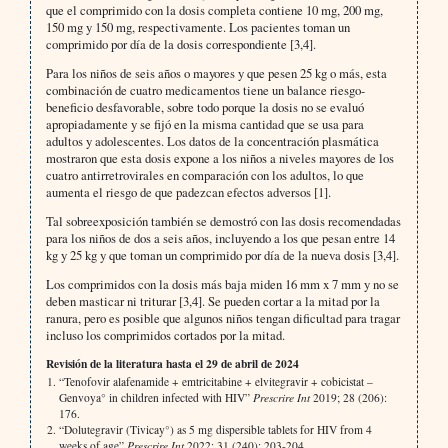
que el comprimido con la dosis completa contiene 10 mg, 200 mg,
150 mg y 150 mg, respectivamente. Los pacientes toman un
comprimido por día de la dosis correspondiente [3,4].
Para los niños de seis años o mayores y que pesen 25 kg o más, esta
combinación de cuatro medicamentos tiene un balance riesgo-
beneficio desfavorable, sobre todo porque la dosis no se evaluó
apropiadamente y se fijó en la misma cantidad que se usa para
adultos y adolescentes. Los datos de la concentración plasmática
mostraron que esta dosis expone a los niños a niveles mayores de los
cuatro antirretrovirales en comparación con los adultos, lo que
aumenta el riesgo de que padezcan efectos adversos [1].
Tal sobreexposición también se demostró con las dosis recomendadas
para los niños de dos a seis años, incluyendo a los que pesan entre 14
kg y 25 kg y que toman un comprimido por día de la nueva dosis [3,4].
Los comprimidos con la dosis más baja miden 16 mm x 7 mm y no se
deben masticar ni triturar [3,4]. Se pueden cortar a la mitad por la
ranura, pero es posible que algunos niños tengan dificultad para tragar
incluso los comprimidos cortados por la mitad.
Revisión de la literatura hasta el 29 de abril de 2024
“Tenofovir alafenamide + emtricitabine + elvitegravir + cobicistat –
Genvoya° in children infected with HIV”
Prescrire Int
2019; 28 (206):
176.
“Dolutegravir (Tivicay°) as 5 mg dispersible tablets for HIV from 4
weeks of age”
Prescrire Int
2022; 31 (240): 203-204.