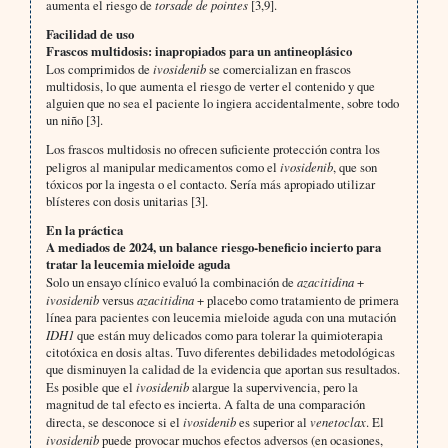
aumenta el riesgo de
torsade de pointes
[3,9].
Facilidad de uso
Frascos multidosis: inapropiados para un antineoplásico
Los comprimidos de
ivosidenib
se comercializan en frascos
multidosis, lo que aumenta el riesgo de verter el contenido y que
alguien que no sea el paciente lo ingiera accidentalmente, sobre todo
un niño [3].
Los frascos multidosis no ofrecen suficiente protección contra los
peligros al manipular medicamentos como el
ivosidenib
, que son
tóxicos por la ingesta o el contacto. Sería más apropiado utilizar
blísteres con dosis unitarias [3].
En la práctica
A mediados de 2024, un balance riesgo-beneficio incierto para
tratar la leucemia mieloide aguda
Solo un ensayo clínico evaluó la combinación de
azacitidina
+
ivosidenib
versus
azacitidina
+ placebo como tratamiento de primera
línea para pacientes con leucemia mieloide aguda con una mutación
IDH1
que están muy delicados como para tolerar la quimioterapia
citotóxica en dosis altas. Tuvo diferentes debilidades metodológicas
que disminuyen la calidad de la evidencia que aportan sus resultados.
Es posible que el
ivosidenib
alargue la supervivencia, pero la
magnitud de tal efecto es incierta. A falta de una comparación
directa, se desconoce si el
ivosidenib
es superior al
venetoclax
. El
ivosidenib
puede provocar muchos efectos adversos (en ocasiones,