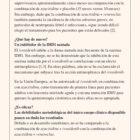
supervivencia aproximadamente cinco meses en comparación con la
combinación de
azacitidina
+ placebo (15 meses versus 10 meses).
Sin embargo, dado que la combinación de
azacitidina
+
venetoclax
también aumenta la incidencia de efectos adversos graves, en
particular de neutropenia febril e infecciones, sigue siendo difícil
elegir el tratamiento para los pacientes que están delicados [2].
¿Qué hay de nuevo?
Un inhibidor de la IHD1 mutada
El
ivosidenib
inhibe a la forma mutada más frecuente de la enzima
IDH1. Sin embargo, no se ha demostrado que la inhibición de esta
enzima inducida por el
ivosidenib
se correlacione con un efecto
antineoplásico [1,3]. En otras palabras, aún no se ha esclarecido el
mecanismo que subyace tras la acción antineoplásica del
ivosidenib
.
En la Unión Europea, se ha autorizado al
ivosidenib
, en combinación
con
azacitidina
, como tratamiento de primera línea para pacientes
adultos con leucemia mieloide aguda y con una mutación
IDH1
para
quienes la quimioterapia citotóxica en dosis altas no es apropiada.
¿Es eficaz?
Las debilidades metodológicas del único ensayo clínico disponible
ponen en duda los resultados
Debido a su desarrollo simultáneo, no se ha comparado a la
combinación de
azacitidina
+
ivosidenib
con la combinación de
azacitidina
+
venetoclax
.