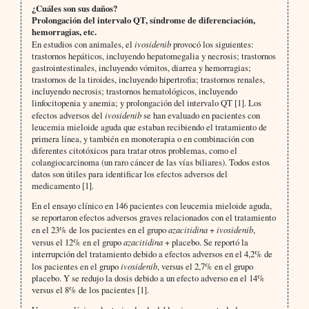
¿Cuáles son sus daños?
Prolongación del intervalo QT, síndrome de diferenciación,
hemorragias, etc.
En estudios con animales, el
ivosidenib
provocó los siguientes:
trastornos hepáticos, incluyendo hepatomegalia y necrosis; trastornos
gastrointestinales, incluyendo vómitos, diarrea y hemorragias;
trastornos de la tiroides, incluyendo hipertrofia; trastornos renales,
incluyendo necrosis; trastornos hematológicos, incluyendo
linfocitopenia y anemia; y prolongación del intervalo QT [1]. Los
efectos adversos del
ivosidenib
se han evaluado en pacientes con
leucemia mieloide aguda que estaban recibiendo el tratamiento de
primera línea, y también en monoterapia o en combinación con
diferentes citotóxicos para tratar otros problemas, como el
colangiocarcinoma (un raro cáncer de las vías biliares). Todos estos
datos son útiles para identificar los efectos adversos del
medicamento [1].
En el ensayo clínico en 146 pacientes con leucemia mieloide aguda,
se reportaron efectos adversos graves relacionados con el tratamiento
en el 23% de los pacientes en el grupo
azacitidina
+
ivosidenib
,
versus el 12% en el grupo
azacitidina
+ placebo. Se reportó la
interrupción del tratamiento debido a efectos adversos en el 4,2% de
los pacientes en el grupo
ivosidenib
, versus el 2,7% en el grupo
placebo. Y se redujo la dosis debido a un efecto adverso en el 14%
versus el 8% de los pacientes [1].