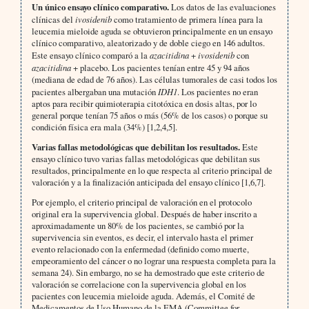
Un único ensayo clínico comparativo.
Los datos de las evaluaciones
clínicas del
ivosidenib
como tratamiento de primera línea para la
leucemia mieloide aguda se obtuvieron principalmente en un ensayo
clínico comparativo, aleatorizado y de doble ciego en 146 adultos.
Este ensayo clínico comparó a la
azacitidina
+
ivosidenib
con
azacitidina
+ placebo. Los pacientes tenían entre 45 y 94 años
(mediana de edad de 76 años). Las células tumorales de casi todos los
pacientes albergaban una mutación
IDH1
. Los pacientes no eran
aptos para recibir quimioterapia citotóxica en dosis altas, por lo
general porque tenían 75 años o más (56% de los casos) o porque su
condición física era mala (34%) [1,2,4,5].
Varias fallas metodológicas que debilitan los resultados.
Este
ensayo clínico tuvo varias fallas metodológicas que debilitan sus
resultados, principalmente en lo que respecta al criterio principal de
valoración y a la finalización anticipada del ensayo clínico [1,6,7].
Por ejemplo, el criterio principal de valoración en el protocolo
original era la supervivencia global. Después de haber inscrito a
aproximadamente un 80% de los pacientes, se cambió por la
supervivencia sin eventos, es decir, el intervalo hasta el primer
evento relacionado con la enfermedad (definido como muerte,
empeoramiento del cáncer o no lograr una respuesta completa para la
semana 24). Sin embargo, no se ha demostrado que este criterio de
valoración se correlacione con la supervivencia global en los
pacientes con leucemia mieloide aguda. Además, el Comité de
Medicamentos de Uso Humano de la EMA (Committee for