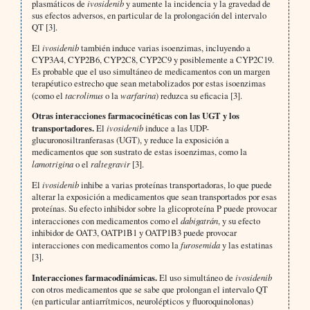
plasmáticos de
ivosidenib
y aumente la incidencia y la gravedad de
sus efectos adversos, en particular de la prolongación del intervalo
QT [3].
El
ivosidenib
también induce varias isoenzimas, incluyendo a
CYP3A4, CYP2B6, CYP2C8, CYP2C9 y posiblemente a CYP2C19.
Es probable que el uso simultáneo de medicamentos con un margen
terapéutico estrecho que sean metabolizados por estas isoenzimas
(como el
tacrolimus
o la
warfarina
) reduzca su eficacia [3].
Otras interacciones farmacocinéticas con las UGT y los
transportadores.
El
ivosidenib
induce a las UDP-
glucuronosiltranferasas (UGT), y reduce la exposición a
medicamentos que son sustrato de estas isoenzimas, como la
lamotrigina
o el
raltegravir
[3].
El
ivosidenib
inhibe a varias proteínas transportadoras, lo que puede
alterar la exposición a medicamentos que sean transportados por esas
proteínas. Su efecto inhibidor sobre la glicoproteína P puede provocar
interacciones con medicamentos como el
dabigatrán
, y su efecto
inhibidor de OAT3, OATP1B1 y OATP1B3 puede provocar
interacciones con medicamentos como la
furosemida
y las estatinas
[3].
Interacciones farmacodinámicas.
El uso simultáneo de
ivosidenib
con otros medicamentos que se sabe que prolongan el intervalo QT
(en particular antiarrítmicos, neurolépticos y fluoroquinolonas)