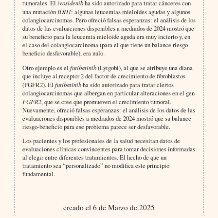
tumorales. El
ivosidenib
ha sido autorizado para tratar cánceres con
una mutación
IDH1
: algunas leucemias mieloides agudas y algunos
colangiocarcinomas. Pero ofreció falsas esperanzas: el análisis de los
datos de las evaluaciones disponibles a mediados de 2024 mostró que
su beneficio para la leucemia mieloide aguda era muy incierto y, en
el caso del colangiocarcinoma (para el que tiene un balance riesgo-
beneficio desfavorable), era nulo.
Otro ejemplo es el
futibatinib
(Lytgobi), al que se atribuye una diana
que incluye al receptor 2 del factor de crecimiento de fibroblastos
(FGFR2). El
futibatinib
ha sido autorizado para tratar ciertos
colangiocarcinomas que albergan en particular alteraciones en el gen
FGFR2
, que se cree que promueven el crecimiento tumoral.
Nuevamente, ofreció falsas esperanzas: el análisis de los datos de las
evaluaciones disponibles a mediados de 2024 mostró que su balance
riesgo-beneficio para ese problema parece ser desfavorable.
Los pacientes y los profesionales de la salud necesitan datos de
evaluaciones clínicas convincentes para tomar decisiones informadas
al elegir entre diferentes tratamientos. El hecho de que un
tratamiento sea “personalizado” no modifica este principio
fundamental.
creado el 6 de Marzo de 2025