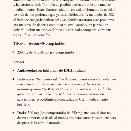
y hepatotoxicidad. También es posible que interactúe con muchos
medicamentos. Estos factores afectan considerablemente la calidad
de vida de los pacientes que ya están delicados. A mediados de 2024,
el balance riesgo-beneficio del
ivosidenib
para tratar este problema
era incierto. Se debería continuar su evaluación y, en particular,
debería incluir un ensayo clínico aleatorizado comparativo versus
azacitidina
+
venetoclax
.
Tibsovo –
ivosidenib
comprimidos
250 mg
de
ivosidenib
por comprimido
Servier
Antineoplásico; inhibidor de IDH1 mutada
Indicación
: “
pacientes adultos diagnosticados recientemente con
leucemia mieloide aguda con una mutación de la isocitrato
deshidrogenasa-1 (IDH1) R132 que no son aptos para recibir la
quimioterapia de inducción habitual
” en combinación con
azacitidina
. [procedimiento centralizado UE – medicamento
huérfano]
Dosis
: 500 mg (dos comprimidos de 250 mg) una vez al día: no
deben comer nada desde al menos dos horas antes y hasta una hora
después de la administración.