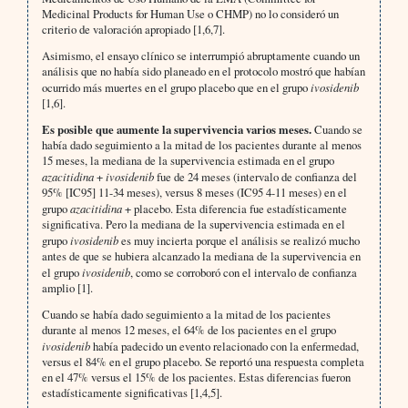
Medicinal Products for Human Use o CHMP) no lo consideró un
criterio de valoración apropiado [1,6,7].
Asimismo, el ensayo clínico se interrumpió abruptamente cuando un
análisis que no había sido planeado en el protocolo mostró que habían
ocurrido más muertes en el grupo placebo que en el grupo
ivosidenib
[1,6].
Es posible que aumente la supervivencia varios meses.
Cuando se
había dado seguimiento a la mitad de los pacientes durante al menos
15 meses, la mediana de la supervivencia estimada en el grupo
azacitidina
+
ivosidenib
fue de 24 meses (intervalo de confianza del
95% [IC95] 11-34 meses), versus 8 meses (IC95 4-11 meses) en el
grupo
azacitidina
+ placebo. Esta diferencia fue estadísticamente
significativa. Pero la mediana de la supervivencia estimada en el
grupo
ivosidenib
es muy incierta porque el análisis se realizó mucho
antes de que se hubiera alcanzado la mediana de la supervivencia en
el grupo
ivosidenib
, como se corroboró con el intervalo de confianza
amplio [1].
Cuando se había dado seguimiento a la mitad de los pacientes
durante al menos 12 meses, el 64% de los pacientes en el grupo
ivosidenib
había padecido un evento relacionado con la enfermedad,
versus el 84% en el grupo placebo. Se reportó una respuesta completa
en el 47% versus el 15% de los pacientes. Estas diferencias fueron
estadísticamente significativas [1,4,5].