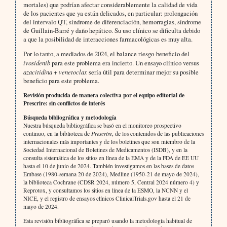
mortales) que podrían afectar considerablemente la calidad de vida
de los pacientes que ya están delicados, en particular: prolongación
del intervalo QT, síndrome de diferenciación, hemorragias, síndrome
de Guillain-Barré y daño hepático. Su uso clínico se dificulta debido
a que la posibilidad de interacciones farmacológicas es muy alta.
Por lo tanto, a mediados de 2024, el balance riesgo-beneficio del
ivosidenib
para este problema era incierto. Un ensayo clínico versus
azacitidina
+
venetoclax
sería útil para determinar mejor su posible
beneficio para este problema.
Revisión producida de manera colectiva por el equipo editorial de
Prescrire: sin conflictos de interés
Búsqueda bibliográfica y metodología
Nuestra búsqueda bibliográfica se basó en el monitoreo prospectivo
continuo, en la biblioteca de
Prescrire
, de los contenidos de las publicaciones
internacionales más importantes y de los boletines que son miembro de la
Sociedad Internacional de Boletines de Medicamentos (ISDB), y en la
consulta sistemática de los sitios en línea de la EMA y de la FDA de EE UU
hasta el 10 de junio de 2024. También investigamos en las bases de datos
Embase (1980-semana 20 de 2024), Medline (1950-21 de mayo de 2024),
la biblioteca Cochrane (CDSR 2024, número 5, Central 2024 número 4) y
Reprotox, y consultamos los sitios en línea de la ESMO, la NCNN y el
NICE, y el registro de ensayos clínicos ClinicalTrials.gov hasta el 21 de
mayo de 2024.
Esta revisión bibliográfica se preparó usando la metodología habitual de