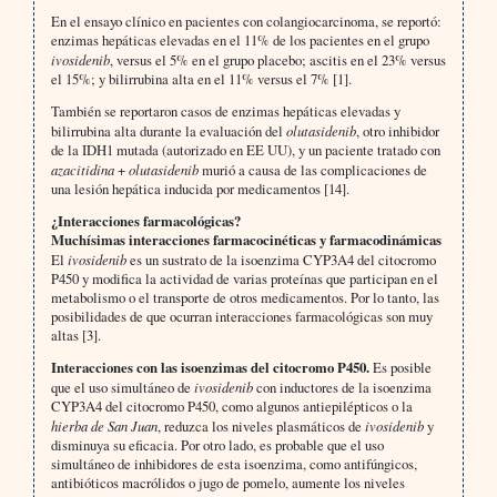
En el ensayo clínico en pacientes con colangiocarcinoma, se reportó:
enzimas hepáticas elevadas en el 11% de los pacientes en el grupo
ivosidenib
, versus el 5% en el grupo placebo; ascitis en el 23% versus
el 15%; y bilirrubina alta en el 11% versus el 7% [1].
También se reportaron casos de enzimas hepáticas elevadas y
bilirrubina alta durante la evaluación del
olutasidenib
, otro inhibidor
de la IDH1 mutada (autorizado en EE UU), y un paciente tratado con
azacitidina
+
olutasidenib
murió a causa de las complicaciones de
una lesión hepática inducida por medicamentos [14].
¿Interacciones farmacológicas?
Muchísimas interacciones farmacocinéticas y farmacodinámicas
El
ivosidenib
es un sustrato de la isoenzima CYP3A4 del citocromo
P450 y modifica la actividad de varias proteínas que participan en el
metabolismo o el transporte de otros medicamentos. Por lo tanto, las
posibilidades de que ocurran interacciones farmacológicas son muy
altas [3].
Interacciones con las isoenzimas del citocromo P450.
Es posible
que el uso simultáneo de
ivosidenib
con inductores de la isoenzima
CYP3A4 del citocromo P450, como algunos antiepilépticos o la
hierba de San Juan
, reduzca los niveles plasmáticos de
ivosidenib
y
disminuya su eficacia. Por otro lado, es probable que el uso
simultáneo de inhibidores de esta isoenzima, como antifúngicos,
antibióticos macrólidos o jugo de pomelo, aumente los niveles