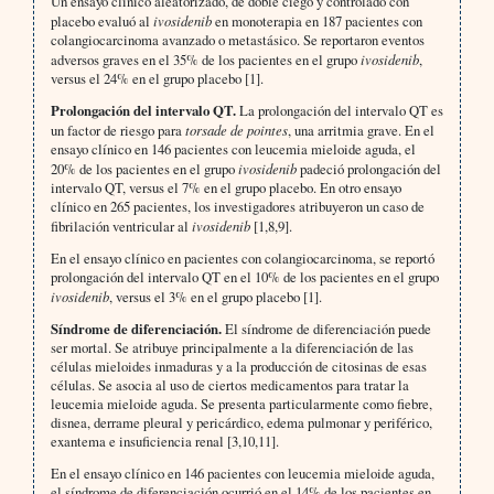
Un ensayo clínico aleatorizado, de doble ciego y controlado con
placebo evaluó al
ivosidenib
en monoterapia en 187 pacientes con
colangiocarcinoma avanzado o metastásico. Se reportaron eventos
adversos graves en el 35% de los pacientes en el grupo
ivosidenib
,
versus el 24% en el grupo placebo [1].
Prolongación del intervalo QT.
La prolongación del intervalo QT es
un factor de riesgo para
torsade de pointes
, una arritmia grave. En el
ensayo clínico en 146 pacientes con leucemia mieloide aguda, el
20% de los pacientes en el grupo
ivosidenib
padeció prolongación del
intervalo QT, versus el 7% en el grupo placebo. En otro ensayo
clínico en 265 pacientes, los investigadores atribuyeron un caso de
fibrilación ventricular al
ivosidenib
[1,8,9].
En el ensayo clínico en pacientes con colangiocarcinoma, se reportó
prolongación del intervalo QT en el 10% de los pacientes en el grupo
ivosidenib
, versus el 3% en el grupo placebo [1].
Síndrome de diferenciación.
El síndrome de diferenciación puede
ser mortal. Se atribuye principalmente a la diferenciación de las
células mieloides inmaduras y a la producción de citosinas de esas
células. Se asocia al uso de ciertos medicamentos para tratar la
leucemia mieloide aguda. Se presenta particularmente como fiebre,
disnea, derrame pleural y pericárdico, edema pulmonar y periférico,
exantema e insuficiencia renal [3,10,11].
En el ensayo clínico en 146 pacientes con leucemia mieloide aguda,
el síndrome de diferenciación ocurrió en el 14% de los pacientes en