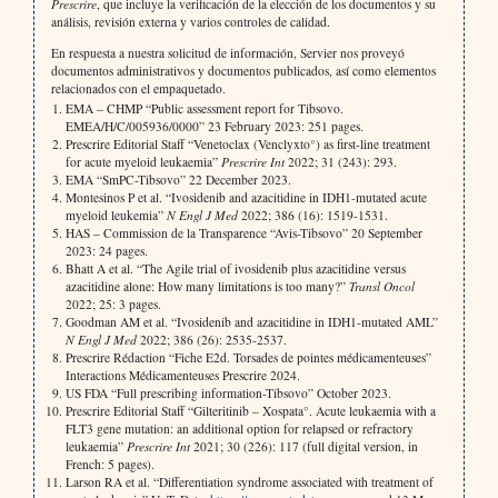
Prescrire
, que incluye la verificación de la elección de los documentos y su
análisis, revisión externa y varios controles de calidad.
En respuesta a nuestra solicitud de información, Servier nos proveyó
documentos administrativos y documentos publicados, así como elementos
relacionados con el empaquetado.
EMA – CHMP “Public assessment report for Tibsovo.
EMEA/H/C/005936/0000” 23 February 2023: 251 pages.
Prescrire Editorial Staff “Venetoclax (Venclyxto°) as first-line treatment
for acute myeloid leukaemia”
Prescrire Int
2022; 31 (243): 293.
EMA “SmPC-Tibsovo” 22 December 2023.
Montesinos P et al. “Ivosidenib and azacitidine in IDH1-mutated acute
myeloid leukemia”
N Engl J Med
2022; 386 (16): 1519-1531.
HAS – Commission de la Transparence “Avis-Tibsovo” 20 September
2023: 24 pages.
Bhatt A et al. “The Agile trial of ivosidenib plus azacitidine versus
azacitidine alone: How many limitations is too many?”
Transl Oncol
2022; 25: 3 pages.
Goodman AM et al. “Ivosidenib and azacitidine in IDH1-mutated AML”
N Engl J Med
2022; 386 (26): 2535-2537.
Prescrire Rédaction “Fiche E2d. Torsades de pointes médicamenteuses”
Interactions Médicamenteuses Prescrire 2024.
US FDA “Full prescribing information-Tibsovo” October 2023.
Prescrire Editorial Staff “Gilteritinib – Xospata°. Acute leukaemia with a
FLT3 gene mutation: an additional option for relapsed or refractory
leukaemia”
Prescrire Int
2021; 30 (226): 117 (full digital version, in
French: 5 pages).
Larson RA et al. “Differentiation syndrome associated with treatment of