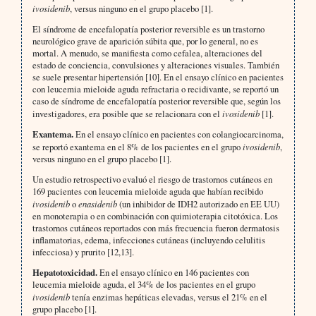
ivosidenib
, versus ninguno en el grupo placebo [1].
El síndrome de encefalopatía posterior reversible es un trastorno
neurológico grave de aparición súbita que, por lo general, no es
mortal. A menudo, se manifiesta como cefalea, alteraciones del
estado de conciencia, convulsiones y alteraciones visuales. También
se suele presentar hipertensión [10]. En el ensayo clínico en pacientes
con leucemia mieloide aguda refractaria o recidivante, se reportó un
caso de síndrome de encefalopatía posterior reversible que, según los
investigadores, era posible que se relacionara con el
ivosidenib
[1].
Exantema.
En el ensayo clínico en pacientes con colangiocarcinoma,
se reportó exantema en el 8% de los pacientes en el grupo
ivosidenib
,
versus ninguno en el grupo placebo [1].
Un estudio retrospectivo evaluó el riesgo de trastornos cutáneos en
169 pacientes con leucemia mieloide aguda que habían recibido
ivosidenib
o
enasidenib
(un inhibidor de IDH2 autorizado en EE UU)
en monoterapia o en combinación con quimioterapia citotóxica. Los
trastornos cutáneos reportados con más frecuencia fueron dermatosis
inflamatorias, edema, infecciones cutáneas (incluyendo celulitis
infecciosa) y prurito [12,13].
Hepatotoxicidad.
En el ensayo clínico en 146 pacientes con
leucemia mieloide aguda, el 34% de los pacientes en el grupo
ivosidenib
tenía enzimas hepáticas elevadas, versus el 21% en el
grupo placebo [1].