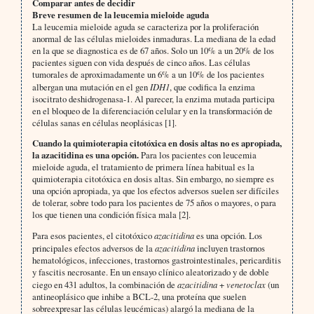
Comparar antes de decidir
Breve resumen de la leucemia mieloide aguda
La leucemia mieloide aguda se caracteriza por la proliferación
anormal de las células mieloides inmaduras. La mediana de la edad
en la que se diagnostica es de 67 años. Solo un 10% a un 20% de los
pacientes siguen con vida después de cinco años. Las células
tumorales de aproximadamente un 6% a un 10% de los pacientes
albergan una mutación en el gen
IDH1
, que codifica la enzima
isocitrato deshidrogenasa-1. Al parecer, la enzima mutada participa
en el bloqueo de la diferenciación celular y en la transformación de
células sanas en células neoplásicas [1].
Cuando la quimioterapia citotóxica en dosis altas no es apropiada,
la azacitidina es una opción.
Para los pacientes con leucemia
mieloide aguda, el tratamiento de primera línea habitual es la
quimioterapia citotóxica en dosis altas. Sin embargo, no siempre es
una opción apropiada, ya que los efectos adversos suelen ser difíciles
de tolerar, sobre todo para los pacientes de 75 años o mayores, o para
los que tienen una condición física mala [2].
Para esos pacientes, el citotóxico
azacitidina
es una opción. Los
principales efectos adversos de la
azacitidina
incluyen trastornos
hematológicos, infecciones, trastornos gastrointestinales, pericarditis
y fascitis necrosante. En un ensayo clínico aleatorizado y de doble
ciego en 431 adultos, la combinación de
azacitidina
+
venetoclax
(un
antineoplásico que inhibe a BCL-2, una proteína que suelen
sobreexpresar las células leucémicas) alargó la mediana de la