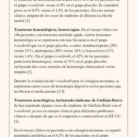
el grupo
ivosidenib
, versus el 8% en el grupo placebo. Se consideró
grave en el 8,5% versus el 1,4% de los pacientes. En este ensayo
clínico, ninguno de los casos de síndrome de diferenciación fue
mortal [1].
Trastornos hematológicos, hemorragias.
En el ensayo clínico en
146 pacientes con leucemia mieloide aguda, ciertos trastornos
hematológicos se reportaron con más frecuencia en el grupo
ivosidenib
que en el grupo placebo, a saber: trombocitopenia (28%
versus 21%), neutropenia (28% versus 16%) y leucocitosis (11%
versus 1,4%). En el grupo
ivosidenib
, el 42% de los pacientes
padecieron hemorragias, versus el 31% en el grupo placebo,
incluyendo dos casos mortales de hemorragia intracraneal versus
ninguno [1].
Durante la evaluación del
ivosidenib
para el colangiocarcinoma, se
reportaron cuatro casos de hemorragia digestiva en los pacientes que
recibieron el medicamento [1,4].
Trastornos neurológicos, incluyendo síndrome de Guillain-Barré.
Se han reportado algunos casos de síndrome de Guillain-Barré con el
ivosidenib
, ya sea en ensayos clínicos para diferentes problemas
clínicos o después de que se lo empezara a comercializar en EE UU
[1].
En el ensayo clínico en pacientes con colangiocarcinoma, se reportó
neuropatía periférica en el 6,5% de los pacientes en el grupo