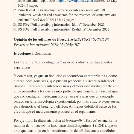
acute leukemia” UpToDate.
httpo://www.uptodate.com
accessed 13 May
2024: 3 pages.
Parisi R et al. “Dermatologic adverse events associated with IDH
inhibitors ivosidenib and enasidenib for the treatment of acute myeloid
leukemia”
Leuk Res
2022; 123: 17 pages.
US FDA “Full prescribing information-Idhifa” December 2023.
US FDA “Full prescribing information-Rezlidhia” December 2022.
Opinión de los editores de Prescrire
(
EDITORS’ OPINION
)
Prescrire International
2024; 33 (265): 287
Elecciones informadas
Los tratamientos oncológicos “personalizados” suscitan grandes
esperanzas.
Y con razón, ya que su finalidad es identificar características, como
alteraciones genéticas, que puedan predecir la susceptibilidad del
tumor al tratamiento antineoplásico y ofrecer este medicamento solo
a los pacientes a los que es más probable que beneficie. Pero, al igual
que con cualquier medicamento, se necesita más que un concepto
basado en la farmacología experimental, por más atractivo que suene,
para demostrar el beneficio clínico. Al menos debido al resto de los
efectos que el medicamento produce en el organismo.
Por ejemplo, la diana atribuida al
ivosidenib
(Tibsovo) es una forma
mutada de la isoenzima isocitrato deshidrogeniasa-1 (IDH1), que se
cree que participa en la transformación de células sanas en células