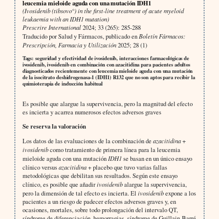
leucemia mieloide aguda con una mutación IDH1
(Ivosidenib (tibsovo°) in the first-line treatment of acute myeloid
leukaemia with an IDH1 mutation)
Prescrire International
2024; 33 (265): 285-288
Traducido por Salud y Fármacos, publicado en
Boletín Fármacos:
Prescripción, Farmacia y Utilización
2025; 28 (1)
Tags: seguridad y efectividad de ivosidenib, interacciones farmacológicas de
ivosidenib, ivosidenib en combinación con azacitidina para pacientes adultos
diagnosticados recientemente con leucemia mieloide aguda con una mutación
de la isocitrato deshidrogenasa-1 (IDH1) R132 que no son aptos para recibir la
quimioterapia de inducción habitual
Es posible que alargue la supervivencia, pero la magnitud del efecto
es incierta y acarrea numerosos efectos adversos graves
Se reserva la valoración
Los datos de las evaluaciones de la combinación de
azacitidina
+
ivosidenib
como tratamiento de primera línea para la leucemia
mieloide aguda con una mutación
IDH1
se basan en un único ensayo
clínico versus
azacitidina
+ placebo que tuvo varias fallas
metodológicas que debilitan sus resultados. Según este ensayo
clínico, es posible que añadir
ivosidenib
alargue la supervivencia,
pero la dimensión de tal efecto es incierta. El
ivosidenib
expone a los
pacientes a un riesgo de padecer efectos adversos graves y, en
ocasiones, mortales, sobre todo prolongación del intervalo QT,
síndrome de diferenciación, hemorragias, síndrome de Guillain-Barré