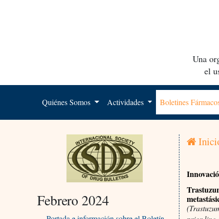
Una org
el 
Quiénes Somos
Actividades
Boletines Fármac
Inici
Innovaci
Trastuzu
Febrero 2024
metastási
(Trastuzum
Portada e información sobre el Boletín
prior line