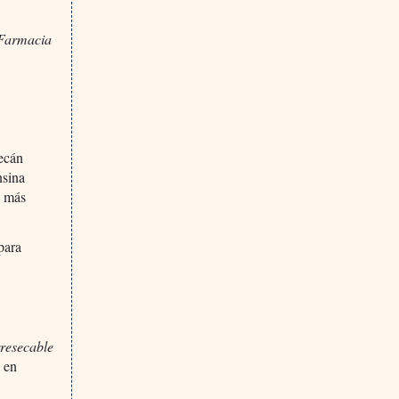
 Farmacia
tecán
nsina
s más
para
rresecable
, en