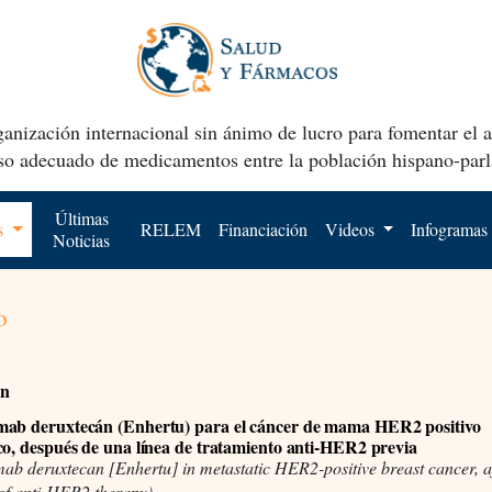
anización internacional sin ánimo de lucro para fomentar el 
uso adecuado de medicamentos entre la población hispano-parl
Últimas
os
RELEM
Financiación
Videos
Infogramas
Noticias
o
ón
mab deruxtecán (Enhertu) para el cáncer de mama HER2 positivo
co, después de una línea de tratamiento anti-HER2 previa
ab deruxtecan [Enhertu] in metastatic HER2-positive breast cancer, a
 of anti-HER2 therapy)