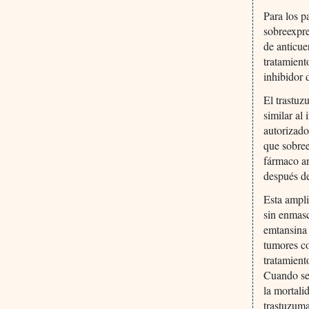
Para los p
sobreexpre
de anticue
tratamient
inhibidor 
El trastu
similar al
autorizado
que sobree
fármaco an
después de
Esta ampli
sin enmas
emtansina 
tumores c
tratamient
Cuando se 
la mortali
trastuzuma