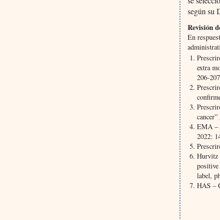
se selecci
según su 
Revisión de
En respuest
administrat
Prescrir
extra mo
206-207
Prescrir
confirm
Prescrir
cancer”
EMA – C
2022: 1
Prescri
Hurvitz
positiv
label, p
HAS – C