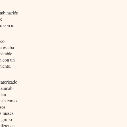
combinación
te
do con un
ico,
a estaba
perable
to con un
miento,
eatorizado
tuzumab
nían
zumab como
sos.
7 meses,
l grupo
iferencia