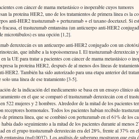
acientes con cáncer de mama metastásico o inoperable cuyos tumores
san la proteína HER2, uno de los tratamientos de primera línea es la 
rpos anti-HER2 trastuzumab + pertuzumab + el taxano docetaxel. Si es
o fracasa, el trastuzumab emtansina (un anticuerpo anti-HER2 conjuga
de microtúbulos) es una opción [1,2].
zumab deruxtecán es un anticuerpo anti-HER2 conjugado con un citotóx
 irinotecán, que inhibe a la topoisomerasa I. El trastuzumab deruxtecán y
 en la UE para tratar a pacientes con cáncer de mama metastásico o ino
xpresa la proteína HER2, después de al menos dos líneas de tratamien
ti-HER2. También ha sido autorizado para una etapa anterior del trata
 solo una línea de ese tratamiento [3-5].
ación de la indicación del medicamento se basa en un ensayo clínico al
caramiento en el que se comparó el trastuzumab deruxtecán con el tras
en 522 mujeres y 2 hombres. Alrededor de la mitad de los pacientes te
on receptores hormonales. Todos los pacientes habían recibido trastu
o de primera línea, que se combinó con pertuzumab en el 61% de los ca
había dado seguimiento a la mitad de los pacientes durante al menos 2
dad en el grupo trastuzumab deruxtecán era del 28%, frente al 37% en e
b emtansina (p=0,0037). Los análisis de subgrupo mostraron que esta d