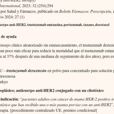
International,
2023; 32 (254):294
 por Salud y Fármacos, publicado en
Boletín Fármacos: Prescripción,
ión
2024; 27 (1)
cuerpo anti-HER2, trastuzumab emtansina, pertuzumab, taxano, docetaxel
 de ayuda
nsayo clínico aleatorizado sin enmascaramiento, el trastuzumab derux
 un poco más eficaz para reducir la mortalidad que el trastuzumab emta
te al 37% después de una mediana de seguimiento de dos años), pero e
U –
trastuzumab deruxtecán
en polvo para concentrado para solución 
ntravenosa
ankyo
oplásico; anticuerpo anti-HER2 conjugado con un citotóxico
indicación
: “
pacientes adultos con cáncer de mama HER-2 positivo i
stásico que han recibido una o más pautas previas con un anti-HER2
”
rapia. [procedimiento centralizado UE, permiso condicional]