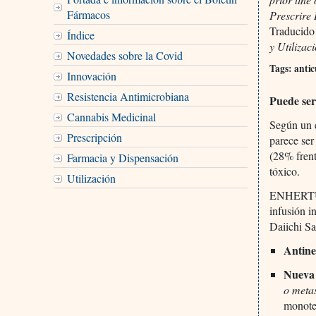
Fármacos
Prescrire 
Traducido
Índice
y Utilizac
Novedades sobre la Covid
Tags: anti
Innovación
Resistencia Antimicrobiana
Puede ser
Cannabis Medicinal
Según un e
Prescripción
parece ser
(28% fren
Farmacia y Dispensación
tóxico.
Utilización
ENHERT
infusión i
Daiichi S
Antine
Nueva 
o meta
monote