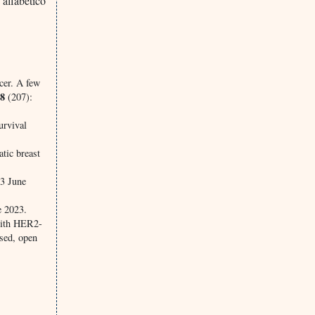
 alfabético
cer. A few
28
(207):
urvival
tic breast
3 June
e 2023.
 with HER2-
sed, open