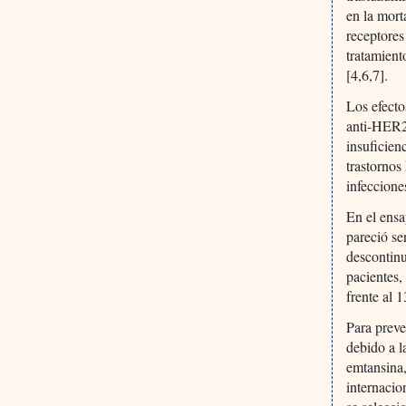
en la mort
receptore
tratamient
[4,6,7].
Los efecto
anti-HER2,
insuficien
trastornos
infeccione
En el ensa
pareció se
descontinu
pacientes,
frente al 
Para preve
debido a l
emtansina,
internacio