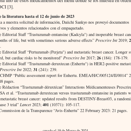
ona uno de estos medicamentos del menú donde se los muestra en orden
DCI [3].
 la literatura hasta el 12 de junio de 2023
a a nuestra solicitud de información, Daiichi Sankyo nos proveyó documentos
ivos y elementos relacionados con el empaquetado.
e Editorial Staff “Trastuzumab emtansine (Kadcyla°) and inoperable breast can
nths of life, but with sometimes serious adverse effects”
Prescrire Int
2019;
.
e Editorial Staff “Pertuzumab (Perjeta°) and metastatic breast cancer. Longer s
26
ed, but cardiac risks to be monitored”
Prescrire Int
2017;
(184): 178-179.
e Editorial Staff “Trastuzumab deruxtecan (Enhertu°) in HER2-positive metasta
31
Prescrire Int
2022;
(241): 239.
HMP “Public assessment report for Enhertu. EMEA/H/C/005124/II/0014” 2
48 pages.
re Rédaction “Trastuzumab déruxtécan” Interactions Médicamenteuses Prescrir
 SA et al. “Trastuzumab deruxtecan versus trastuzumab emtansine in patients
e metastatic breast cancer: updated results from DESTINY-Breast03, a randomi
401
hase 3 trial”
Lancet
2023;
(10371): 105-117.
ommission de la Transparence “Avis-Enhertu” 22 February 2023: 21 pages.
creado el 19 de Marzo de 2024