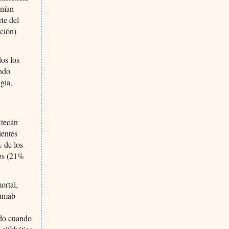
enían
te del
ación)
os los
endo
lgia,
xtecán
ientes
% de los
sos (21%
ortal,
zumab
ado cuando