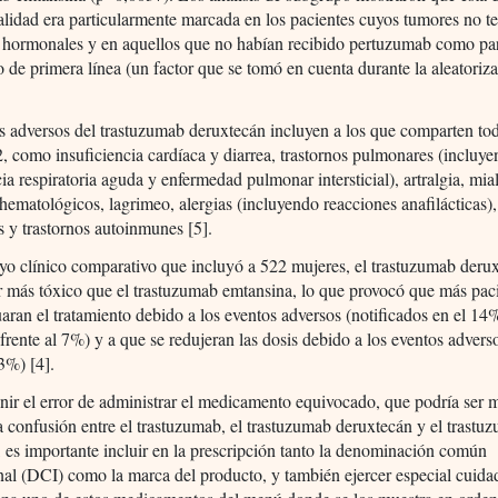
alidad era particularmente marcada en los pacientes cuyos tumores no t
s hormonales y en aquellos que no habían recibido pertuzumab como par
o de primera línea (un factor que se tomó en cuenta durante la aleatoriz
s adversos del trastuzumab deruxtecán incluyen a los que comparten tod
 como insuficiencia cardíaca y diarrea, trastornos pulmonares (incluy
cia respiratoria aguda y enfermedad pulmonar intersticial), artralgia, mia
 hematológicos, lagrimeo, alergias (incluyendo reacciones anafilácticas),
s y trastornos autoinmunes [5].
yo clínico comparativo que incluyó a 522 mujeres, el trastuzumab deru
r más tóxico que el trastuzumab emtansina, lo que provocó que más pac
aran el tratamiento debido a los eventos adversos (notificados en el 14
 frente al 7%) y a que se redujeran las dosis debido a los eventos adver
13%) [4].
nir el error de administrar el medicamento equivocado, que podría ser m
a confusión entre el trastuzumab, el trastuzumab deruxtecán y el trastu
 es importante incluir en la prescripción tanto la denominación común
nal (DCI) como la marca del producto, y también ejercer especial cuid