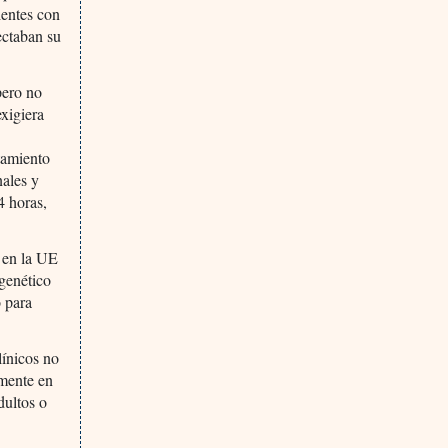
ientes con
ectaban su
pero no
exigiera
tamiento
nales y
4 horas,
 en la UE
 genético
 para
línicos no
amente en
dultos o