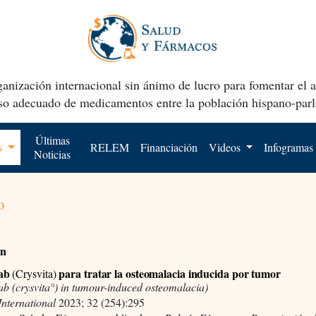
anización internacional sin ánimo de lucro para fomentar el 
uso adecuado de medicamentos entre la población hispano-parl
Últimas
os
RELEM
Financiación
Videos
Infogramas
Noticias
o
ón
ab
para tratar la osteomalacia inducida por tumor
(Crysvita)
b (crysvita°) in tumour-induced osteomalacia)
International
2023; 32 (254):295