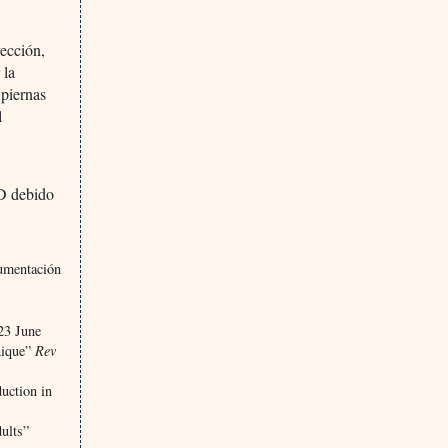
yección,
 la
 piernas
l
 D debido
cumentación
23 June
nique”
Rev
uction in
ults”