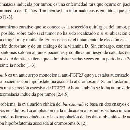
omalacia inducida por tumor, es una enfermedad rara que ocurre en pac
promedio de 40 años. También se han informado casos en niños, que af
o [1-3].
ratamiento curativo que se conoce es la resección quirúrgica del tumor, 
 posible, sobre todo si el tumor no ha sido localizado o si su ubicación 
na cirugía muy mutilante. En esos casos, el tratamiento de elección es la
ción de fosfato y de un análogo de la vitamina D. Sin embargo, este tra
 síntomas solo en algunos pacientes y conlleva un riesgo de cálculos re
nosis. Además, se tiene que administrar varias veces en un período de 2
rante la noche [1-3].
umab
es un anticuerpo monoclonal anti-FGF23 que ya estaba autorizado
r a pacientes con hipofosfatemia asociada al cromosoma X, un trastorno
ca una secreción excesiva de FGF23. Ahora también se lo ha autorizado
osteomalacia inducida por tumor [2,4,5].
problema, la evaluación clínica del
burosumab
se basa en dos ensayos c
os en adultos. La ampliación de la indicación a los niños se basa únic
modelos farmacocinéticos y la extrapolación de los datos obtenidos de a
con hipofosfatemia asociada al cromosoma X [2].