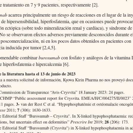
 tratamiento en 7 y 9 pacientes, respectivamente [2].
umab
acarrea principalmente un riesgo de reacciones en el lugar de la in
 de hipersensibilidad, hiperfosfatemia, que en ocasiones puede provocar
ión ectópica (sobre todo mineralización renal y cardíaca), y síndrome de
 No se observaron efectos adversos previamente desconocidos durante e
poscomercialización, ni en los pocos datos obtenidos en pacientes con
ia inducida por tumor [2,4,5].
omendable combinar
burosumab
con fosfato y análogos de la vitamina
de hiperfosfatemia e hipercalcemia [6].
 la literatura hasta el 13 de junio de 2023
ta a nuestra solicitud de información, Kyowa Kirin Pharma no nos proveyó do
oducto.
ommission de Transparence “Avis-Crysvita” 18 January 2023: 24 pages.
HMP “Public assessment report for Crysvita. EMEA/H/C/004275/II/0023” 
3-
11 pages.
van der Rest C et al. “Hypophosphatémie et ostéomalacie oncogé
7
isse
2011;
(306): 1630-1633.
re Editorial Staff “Burosumab – Crysvita°. In X-linked hypophosphataemia: red
28
ions, but uncertain effect on deformities”
Prescrire Int
2019;
(206): 173.
re Editorial Staff “Burosumab (Crysvita°) in X-linked hypophosphataemia in ad