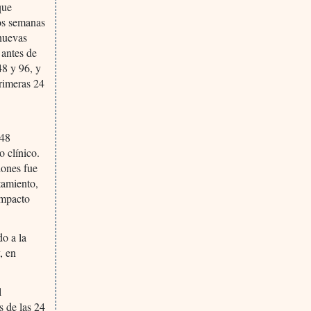
que
dos semanas
 nuevas
 antes de
48 y 96, y
primeras 24
 48
 clínico.
iones fue
tamiento,
 impacto
do a la
, en
l
s de las 24