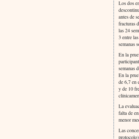
Los dos en
descontinu
antes de s
fracturas 
las 24 sem
3 entre la
semanas so
En la prue
participan
semanas de
En la pru
de 6,7 en 
y de 10 fr
clínicamen
La evaluac
falta de e
menor medi
Las concen
protocolo)