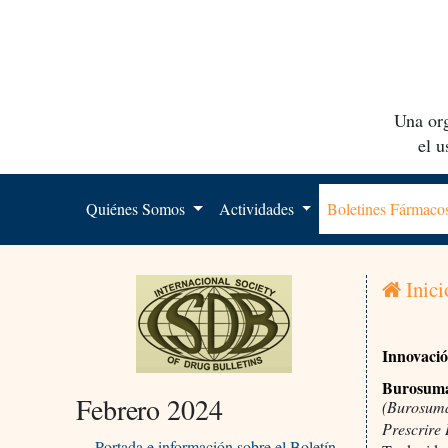
Una org
el 
Quiénes Somos
Actividades
Boletines Fármac
Inici
Innovaci
Burosum
Febrero 2024
(Burosuma
Prescrire 
Portada e información sobre el Boletín