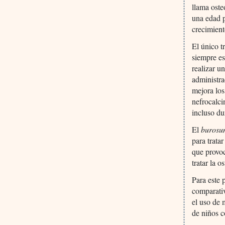
llama oste
una edad 
crecimient
El único t
siempre es
realizar u
administra
mejora los
nefrocalci
incluso du
El
buros
para trata
que provo
tratar la 
Para este 
comparativ
el uso de 
de niños 