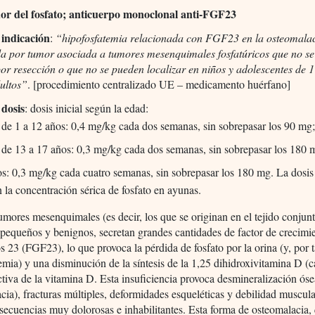
or del fosfato; anticuerpo monoclonal anti-FGF23
indicación
:
“hipofosfatemia relacionada con FGF23 en la osteomala
da por tumor asociada a tumores mesenquimales fosfatúricos que no s
or resección o que no se pueden localizar en niños y adolescentes de 
dultos”
. [procedimiento centralizado UE – medicamento huérfano]
dosis
: dosis inicial según la edad:
 de 1 a 12 años: 0,4 mg/kg cada dos semanas, sin sobrepasar los 90 mg
 de 13 a 17 años: 0,3 mg/kg cada dos semanas, sin sobrepasar los 180 
os: 0,3 mg/kg cada cuatro semanas, sin sobrepasar los 180 mg. La dosis 
 la concentración sérica de fosfato en ayunas.
mores mesenquimales (es decir, los que se originan en el tejido conjunt
 pequeños y benignos, secretan grandes cantidades de factor de crecimi
os 23 (FGF23), lo que provoca la pérdida de fosfato por la orina (y, por t
emia) y una disminución de la síntesis de la 1,25 dihidroxivitamina D (cal
ctiva de la vitamina D. Esta insuficiencia provoca desmineralización ós
cia), fracturas múltiples, deformidades esqueléticas y debilidad muscula
secuencias muy dolorosas e inhabilitantes. Esta forma de osteomalacia,