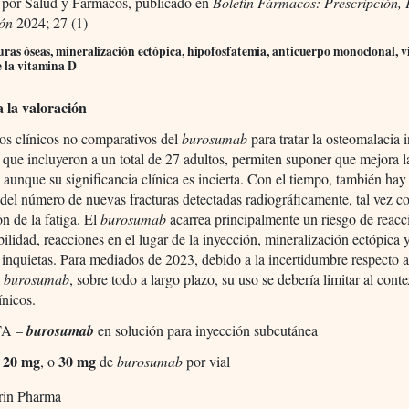
 por Salud y Fármacos, publicado en
Boletín Fármacos: Prescripción,
ión
2024; 27 (1)
uras óseas, mineralización ectópica, hipofosfatemia, anticuerpo monoclonal, 
e la vitamina D
a la valoración
os clínicos no comparativos del
burosumab
para tratar la osteomalacia 
 que incluyeron a un total de 27 adultos, permiten suponer que mejora l
 aunque su significancia clínica es incierta. Con el tiempo, también hay
del número de nuevas fracturas detectadas radiográficamente, tal vez c
n de la fatiga. El
burosumab
acarrea principalmente un riesgo de reacc
bilidad, reacciones en el lugar de la inyección, mineralización ectópica
 inquietas. Para mediados de 2023, debido a la incertidumbre respecto a
l
burosumab
, sobre todo a largo plazo, su uso se debería limitar al conte
ínicos.
TA –
burosumab
en solución para inyección subcutánea
20 mg
30 mg
,
, o
de
burosumab
por vial
rin Pharma