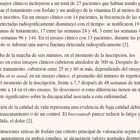
sayos clínicos incluyeron a un total de 27 pacientes que habían tenido 
ar el tratamiento con fosfato y un análogo de la vitamina D al menos 
er inscritos. En un ensayo clínico con 14 pacientes, la frecuencia de las
detectadas radiográficamente disminuyó con el tiempo: se notificaron 19
anas de tratamiento, 17 entre las semanas 24 y 48, 3 entre las semanas 
s semanas 96 y 144. En el ensayo clínico con 13 pacientes, durante las 
lo se informó una nueva fractura detectada radiográficamente [2].
ba de la marcha de seis minutos, en el momento de la inscripción, los
tes en estos ensayos clínicos cubrieron alrededor de 300 m. Después de
 tratamiento, cubrieron entre 25 m y 60 m más, dependiendo del ensayo
eba
sit to stand
, en un ensayo clínico, el promedio del número de repetic
el momento de la inscripción, frente a 7,7 después de 48 semanas de tra
ente a 14 en el otro ensayo. Se desconoce si estas diferencias tienen un
te significativo sobre la discapacidad asociada a esta enfermedad.
ión de la calidad de vida representa una evidencia de baja calidad debi
nmascaramiento o de un control. El
burosumab
parece reducir la fatiga y
da, el dolor [2].
traciones séricas de fosfato (un criterio principal de valoración según e
 aumentaron en ambos estudios; se alcanzaron valores normales despué