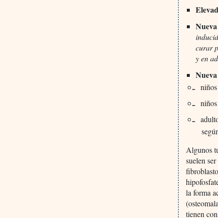
Elevad
Nueva 
induci
curar p
y en a
Nueva 
niños
niños
adult
según
Algunos tu
suelen ser
fibroblast
hipofosfat
la forma a
(osteomala
tienen con