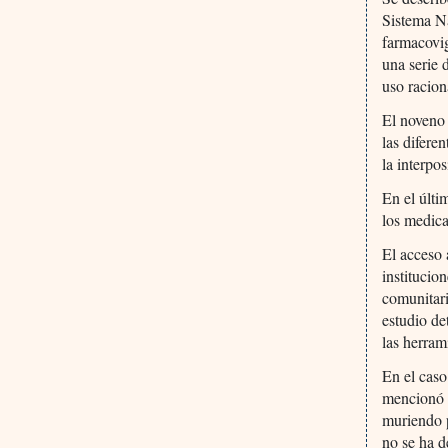
Sistema Na
farmacovig
una serie 
uso racion
El noveno 
las difere
la interpo
En el últi
los medica
El acceso 
institucio
comunitari
estudio de
las herram
En el caso
mencionó 
muriendo p
no se ha d