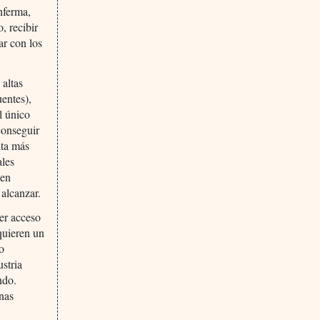
enferma,
, recibir
ar con los
 altas
uentes),
l único
 conseguir
lta más
ales
ien
 alcanzar.
ner acceso
quieren un
o
ustria
ndo.
nas