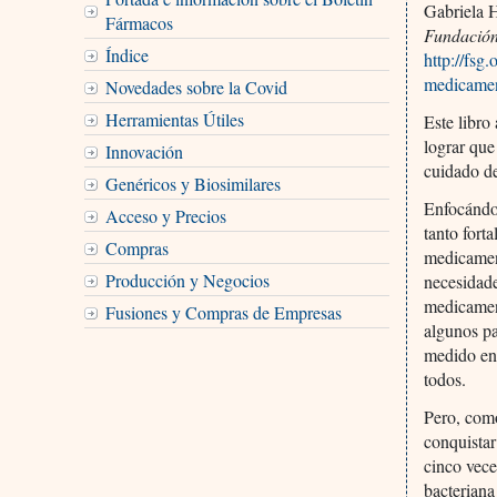
Gabriela 
Fármacos
Fundación
Índice
http://fsg
medicamen
Novedades sobre la Covid
Herramientas Útiles
Este libro
lograr que
Innovación
cuidado de
Genéricos y Biosimilares
Enfocándon
Acceso y Precios
tanto fort
Compras
medicament
Producción y Negocios
necesidade
medicament
Fusiones y Compras de Empresas
algunos pa
medido en
todos.
Pero, com
conquistar
cinco vece
bacteriana