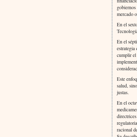
financiaci
gobiernos 
mercado o
En el sext
Tecnología
En el sépt
estrategia
cumplir el
implementa
considerac
Este enfoq
salud, sin
justas.
En el octa
medicament
directrice
regulatori
racional d
Se describ