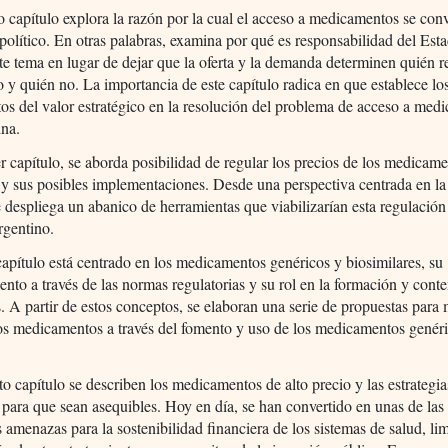
 capítulo explora la razón por la cual el acceso a medicamentos se conv
político. En otras palabras, examina por qué es responsabilidad del Est
te tema en lugar de dejar que la oferta y la demanda determinen quién r
o y quién no. La importancia de este capítulo radica en que establece lo
s del valor estratégico en la resolución del problema de acceso a med
ina.
er capítulo, se aborda posibilidad de regular los precios de los medicam
y sus posibles implementaciones. Desde una perspectiva centrada en la
se despliega un abanico de herramientas que viabilizarían esta regulación
rgentino.
capítulo está centrado en los medicamentos genéricos y biosimilares, su
iento a través de las normas regulatorias y su rol en la formación y cont
s. A partir de estos conceptos, se elaboran una serie de propuestas para 
os medicamentos a través del fomento y uso de los medicamentos genér
to capítulo se describen los medicamentos de alto precio y las estrategia
 para que sean asequibles. Hoy en día, se han convertido en unas de las
s amenazas para la sostenibilidad financiera de los sistemas de salud, li