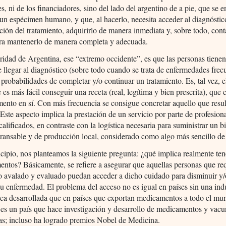
s, ni de los financiadores, sino del lado del argentino de a pie, que se 
un espécimen humano, y que, al hacerlo, necesita acceder al diagnóstico
pción del tratamiento, adquirirlo de manera inmediata y, sobre todo, cont
ra mantenerlo de manera completa y adecuada.
ridad de Argentina, ese “extremo occidente”, es que las personas tienen
 llegar al diagnóstico (sobre todo cuando se trata de enfermedades frec
 probabilidades de completar y/o continuar un tratamiento. Es, tal vez, e
 es más fácil conseguir una receta (real, legítima y bien prescrita), que
ento en sí. Con más frecuencia se consigue concretar aquello que resu
Este aspecto implica la prestación de un servicio por parte de profesion
calificados, en contraste con la logística necesaria para suministrar un b
 transable y de producción local, considerado como algo más sencillo de
cipio, nos planteamos la siguiente pregunta: ¿qué implica realmente te
ntos? Básicamente, se refiere a asegurar que aquellas personas que re
o avalado y evaluado puedan acceder a dicho cuidado para disminuir y/
su enfermedad. El problema del acceso no es igual en países sin una ind
ca desarrollada que en países que exportan medicamentos a todo el mu
es un país que hace investigación y desarrollo de medicamentos y vacu
as; incluso ha logrado premios Nobel de Medicina.