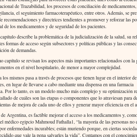
cional de Trazabilidad, los procesos de conciliación de medicamentos,
ilancia, el seguimiento farmacoterapéutico, entre otros. Además, se pr
de recomendaciones y directrices tendientes a promover y reforzar las pol
al de los medicamentos y de seguridad de los pacientes.
capítulo describe la problemática de la judicialización de la salud, su r
ntes formas de acceso según subsectores y políticas públicas y las conse
sición de demandas.
mo capítulo se revisan los aspectos más importantes relacionados con la 
mentos en el nivel hospitalario, de menor a mayor complejidad.
a los mismos pasa a través de procesos que tienen lugar en el interior de
nes, en lugar de llevarse a cabo mediante una dispensa en una farmacia
a. Por lo tanto, es un modelo mucho más complejo y su optimización r
tallado de cuáles son las etapas o componentes que lo atraviesan para d
ientas de mejora de cada uno de ellos y generar mayor eficiencia en el 
 de Argentina, es factible mejorar el acceso a los medicamentos y, com
el médico egipcio Mahmoud Fathalla1, “la mayoría de las personas no 
or enfermedades incurables; están muriendo porque, en ciertas socieda
ecidido que vale la pena salvarles la vida”. Contamos con el conocimien