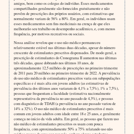
amigos, bem como os colegas do indivíduo. Esses medicamentos
compartilhados geralmente são fornecidos gratuitamente e não
provêm de prescrições dos próprios usuários, com estimativas que
normalmente variam de 56% a 80%. Em geral, os indivíduos usam
esses medicamentos sem fins medicinais na crença de que eles
melhorarão seu trabalho ou desempenho acadêmico, e, com menos
frequência, por motivos recreativos ou sociais.
Nossa análise revelou que o uso não médico permaneceu
relativamente estável nas últimas duas décadas, apesar do número
crescente de estimulantes prescritos dispensados. De modo geral, a
prescrição de estimulantes do Cronograma II aumentou nas últimas
três décadas, quase dobrando nos últimos 10 anos, de
aproximadamente 12,5 milhões de prescrições no primeiro trimestre
de 2011 para 20 milhões no primeiro trimestre de 2022. A prevalência
do uso não médico de estimulantes prescritos varia em subpopulações
específicas e é mais alta em jovens adultos (as estimativas de
prevalência dos últimos anos variaram de 4,1% a 7,5%), 1% a 7,5%),
pessoas que frequentam a faculdade (estimativa nacionalmente
representativa da prevalência no ano passado de 4,3%), e pessoas
com diagnóstico de TDAH (a prevalência no ano passado variou de
14% a 32%). O uso não médico de estimulantes prescritos é mais
comum em jovens adultos com idade entre 18 e 25 anos, e geralmente
começa no início da vida adulta. Em geral, as pessoas que fazem uso
não médico de estimulantes prescritos os usam com pouca
frequência, com aproximadamente 50% a 75% relatando uso não
médico menos de uma vez por mês, embora alguns estudantes