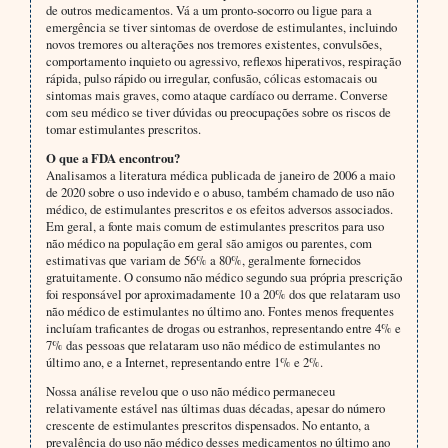
de outros medicamentos. Vá a um pronto-socorro ou ligue para a
emergência se tiver sintomas de overdose de estimulantes, incluindo
novos tremores ou alterações nos tremores existentes, convulsões,
comportamento inquieto ou agressivo, reflexos hiperativos, respiração
rápida, pulso rápido ou irregular, confusão, cólicas estomacais ou
sintomas mais graves, como ataque cardíaco ou derrame. Converse
com seu médico se tiver dúvidas ou preocupações sobre os riscos de
tomar estimulantes prescritos.
O que a FDA encontrou?
Analisamos a literatura médica publicada de janeiro de 2006 a maio
de 2020 sobre o uso indevido e o abuso, também chamado de uso não
médico, de estimulantes prescritos e os efeitos adversos associados.
Em geral, a fonte mais comum de estimulantes prescritos para uso
não médico na população em geral são amigos ou parentes, com
estimativas que variam de 56% a 80%, geralmente fornecidos
gratuitamente. O consumo não médico segundo sua própria prescrição
foi responsável por aproximadamente 10 a 20% dos que relataram uso
não médico de estimulantes no último ano. Fontes menos frequentes
incluíam traficantes de drogas ou estranhos, representando entre 4% e
7% das pessoas que relataram uso não médico de estimulantes no
último ano, e a Internet, representando entre 1% e 2%.
Nossa análise revelou que o uso não médico permaneceu
relativamente estável nas últimas duas décadas, apesar do número
crescente de estimulantes prescritos dispensados. No entanto, a
prevalência do uso não médico desses medicamentos no último ano