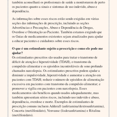
também aconselhará os profissionais de saúde a monitorarem de perto
os pacientes quanto a sinais e sintomas de uso indevido, abuso e
dependência.
As informações sobre esses riscos estão sendo exigidas em várias
seções das informações de prescrição, incluindo as seções
Advertências e Precauções, Abuso e Dependência de Drogas,
Overdose e Orientação ao Paciente. Também estamos exigindo que
os Guias de medicamentos existentes sejam atualizados para ajudar
a educar pacientes e cuidadores sobre esses riscos.
O que é um estimulante sujeito a prescrição e como ele pode me
ajudar?
Os estimulantes prescritos são usados para tratar o transtorno de
déficit de atenção e hiperatividade (TDAH), o transtorno da
compulsão alimentar e os episódios incontroláveis de sono profundo
chamados narcolepsia. Os estimulantes prescritos podem ajudar a
diminuir a impulsividade, hiperatividade e aumentar a atenção em
pacientes com TDAH; reduzir o número de episódios de alimentação
excessiva em pacientes com transtorno da compulsão alimentar; e
promover a vigília em pacientes com narcolepsia. Esses
medicamentos são benéficos quando usados adequadamente, mas
também apresentam sérios riscos, incluindo uso indevido e abuso,
dependência, overdose e morte. Exemplos de estimulantes de
prescrição comuns incluem Adderall (anfetamina/dextroanfetamina),
Concerta (metilfenidato), Venvanse (lisdexanfetamina) e Ritalina
(metilfenidato).