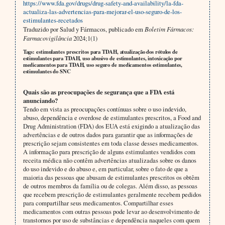
https://www.fda.gov/drugs/drug-safety-and-availability/la-fda-
actualiza-las-advertencias-para-mejorar-el-uso-seguro-de-los-
estimulantes-recetados
Traduzido por Salud y Fármacos, publicado em
Boletim Fármacos:
Farmacovigilância
2024;1(1)
Tags: estimulantes prescritos para TDAH, atualização dos rótulos de
estimulantes para TDAH, uso abusivo de estimulantes, intoxicação por
medicamentos para TDAH, uso seguro de medicamentos estimulantes,
estimulantes do SNC
Quais são as preocupações de segurança que a FDA está
anunciando?
Tendo em vista as preocupações contínuas sobre o uso indevido,
abuso, dependência e overdose de estimulantes prescritos, a Food and
Drug Administration (FDA) dos EUA está exigindo a atualização das
advertências e de outros dados para garantir que as informações de
prescrição sejam consistentes em toda classe desses medicamentos.
A informação para prescrição de alguns estimulantes vendidos com
receita médica não contêm advertências atualizadas sobre os danos
do uso indevido e do abuso e, em particular, sobre o fato de que a
maioria das pessoas que abusam de estimulantes prescritos os obtêm
de outros membros da família ou de colegas. Além disso, as pessoas
que recebem prescrição de estimulantes geralmente recebem pedidos
para compartilhar seus medicamentos. Compartilhar esses
medicamentos com outras pessoas pode levar ao desenvolvimento de
transtornos por uso de substâncias e dependência naqueles com quem