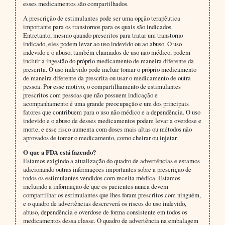
esses medicamentos são compartilhados.
A prescrição de estimulantes pode ser uma opção terapêutica
importante para os transtornos para os quais são indicados.
Entretanto, mesmo quando prescritos para tratar um transtorno
indicado, eles podem levar ao uso indevido ou ao abuso. O uso
indevido e o abuso, também chamados de uso não médico, podem
incluir a ingestão do próprio medicamento de maneira diferente da
prescrita. O uso indevido pode incluir tomar o próprio medicamento
de maneira diferente da prescrita ou usar o medicamento de outra
pessoa. Por esse motivo, o compartilhamento de estimulantes
prescritos com pessoas que não possuem indicação e
acompanhamento é uma grande preocupação e um dos principais
fatores que contribuem para o uso não médico e a dependência. O uso
indevido e o abuso de desses medicamentos podem levar a overdose e
morte, e esse risco aumenta com doses mais altas ou métodos não
aprovados de tomar o medicamento, como cheirar ou injetar.
O que a FDA está fazendo?
Estamos exigindo a atualização do quadro de advertências e estamos
adicionando outras informações importantes sobre a prescrição de
todos os estimulantes vendidos com receita médica. Estamos
incluindo a informação de que os pacientes nunca devem
compartilhar os estimulantes que lhes foram prescritos com ninguém,
e o quadro de advertências descreverá os riscos do uso indevido,
abuso, dependência e overdose de forma consistente em todos os
medicamentos dessa classe. O quadro de advertência na embalagem