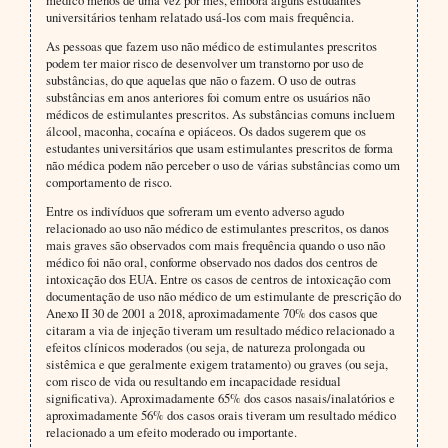
universitários tenham relatado usá-los com mais frequência.
As pessoas que fazem uso não médico de estimulantes prescritos
podem ter maior risco de desenvolver um transtorno por uso de
substâncias, do que aquelas que não o fazem. O uso de outras
substâncias em anos anteriores foi comum entre os usuários não
médicos de estimulantes prescritos. As substâncias comuns incluem
álcool, maconha, cocaína e opiáceos. Os dados sugerem que os
estudantes universitários que usam estimulantes prescritos de forma
não médica podem não perceber o uso de várias substâncias como um
comportamento de risco.
Entre os indivíduos que sofreram um evento adverso agudo
relacionado ao uso não médico de estimulantes prescritos, os danos
mais graves são observados com mais frequência quando o uso não
médico foi não oral, conforme observado nos dados dos centros de
intoxicação dos EUA. Entre os casos de centros de intoxicação com
documentação de uso não médico de um estimulante de prescrição do
Anexo II 30 de 2001 a 2018, aproximadamente 70% dos casos que
citaram a via de injeção tiveram um resultado médico relacionado a
efeitos clínicos moderados (ou seja, de natureza prolongada ou
sistêmica e que geralmente exigem tratamento) ou graves (ou seja,
com risco de vida ou resultando em incapacidade residual
significativa). Aproximadamente 65% dos casos nasais/inalatórios e
aproximadamente 56% dos casos orais tiveram um resultado médico
relacionado a um efeito moderado ou importante.