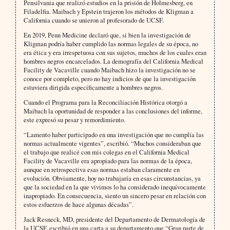
Pensilvania que realizó estudios en la prisión de Holmesberg, en
Filadelfia. Maibach y Epstein trajeron los métodos de Kligman a
California cuando se unieron al profesorado de UCSF.
En 2019, Penn Medicine declaró que, si bien la investigación de
Kligman podría haber cumplido las normas legales de su época, no
era ética y era irrespetuosa con sus sujetos, muchos de los cuales eran
hombres negros encarcelados. La demografía del California Medical
Facility de Vacaville cuando Maibach hizo la investigación no se
conoce por completo, pero no hay indicios de que la investigación
estuviera dirigida específicamente a hombres negros.
Cuando el Programa para la Reconciliación Histórica otorgó a
Maibach la oportunidad de responder a las conclusiones del informe,
este expresó su pesar y remordimiento.
“Lamento haber participado en una investigación que no cumplía las
normas actualmente vigentes”, escribió. “Muchos consideraban que
el trabajo que realicé con mis colegas en el California Medical
Facility de Vacaville era apropiado para las normas de la época,
aunque en retrospectiva esas normas estaban claramente en
evolución. Obviamente, hoy no trabajaría en esas circunstancias, ya
que la sociedad en la que vivimos lo ha considerado inequívocamente
inapropiado. En consecuencia, siento un sincero pesar en relación con
estos esfuerzos de hace algunas décadas”.
Jack Resneck, MD, presidente del Departamento de Dermatología de
la UCSF, escribió en una carta a su departamento que “Gran parte de