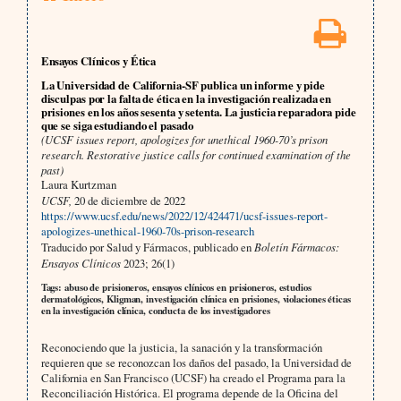
Ensayos Clínicos y Ética
La Universidad de California-SF publica un informe y pide
disculpas por la falta de ética en la investigación realizada en
prisiones en los años sesenta y setenta. La justicia reparadora pide
que se siga estudiando el pasado
(UCSF issues report, apologizes for unethical 1960-70’s prison
research. Restorative justice calls for continued examination of the
past)
Laura Kurtzman
UCSF,
20 de diciembre de 2022
https://www.ucsf.edu/news/2022/12/424471/ucsf-issues-report-
apologizes-unethical-1960-70s-prison-research
Traducido por Salud y Fármacos, publicado en
Boletín Fármacos:
Ensayos Clínicos
2023; 26(1)
Tags: abuso de prisioneros, ensayos clínicos en prisioneros, estudios
dermatológicos, Kligman, investigación clínica en prisiones, violaciones éticas
en la investigación clínica, conducta de los investigadores
Reconociendo que la justicia, la sanación y la transformación
requieren que se reconozcan los daños del pasado, la Universidad de
California en San Francisco (UCSF) ha creado el Programa para la
Reconciliación Histórica. El programa depende de la Oficina del