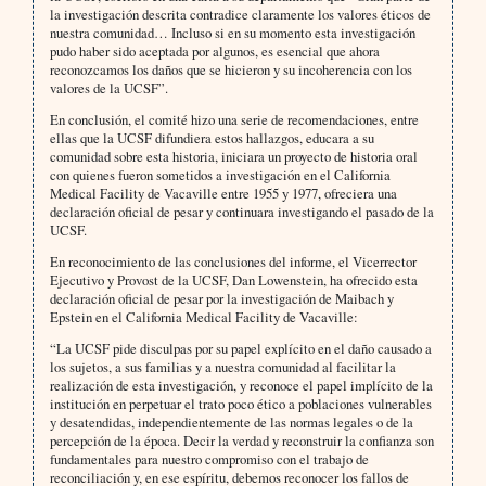
la investigación descrita contradice claramente los valores éticos de
nuestra comunidad… Incluso si en su momento esta investigación
pudo haber sido aceptada por algunos, es esencial que ahora
reconozcamos los daños que se hicieron y su incoherencia con los
valores de la UCSF”.
En conclusión, el comité hizo una serie de recomendaciones, entre
ellas que la UCSF difundiera estos hallazgos, educara a su
comunidad sobre esta historia, iniciara un proyecto de historia oral
con quienes fueron sometidos a investigación en el California
Medical Facility de Vacaville entre 1955 y 1977, ofreciera una
declaración oficial de pesar y continuara investigando el pasado de la
UCSF.
En reconocimiento de las conclusiones del informe, el Vicerrector
Ejecutivo y Provost de la UCSF, Dan Lowenstein, ha ofrecido esta
declaración oficial de pesar por la investigación de Maibach y
Epstein en el California Medical Facility de Vacaville:
“La UCSF pide disculpas por su papel explícito en el daño causado a
los sujetos, a sus familias y a nuestra comunidad al facilitar la
realización de esta investigación, y reconoce el papel implícito de la
institución en perpetuar el trato poco ético a poblaciones vulnerables
y desatendidas, independientemente de las normas legales o de la
percepción de la época. Decir la verdad y reconstruir la confianza son
fundamentales para nuestro compromiso con el trabajo de
reconciliación y, en ese espíritu, debemos reconocer los fallos de