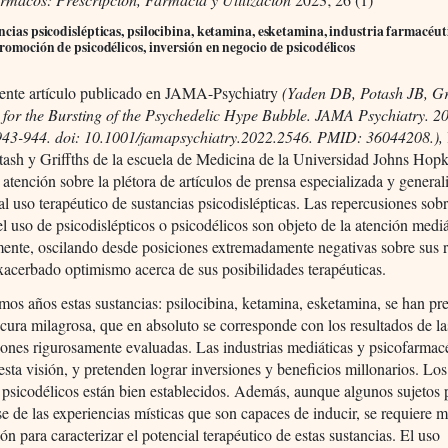
ncias psicodislépticas, psilocibina, ketamina, esketamina, industria farmacéuti
promoción de psicodélicos, inversión en negocio de psicodélicos
iente artículo publicado en JAMA-Psychiatry
(Yaden DB, Potash JB, Gri
 for the Bursting of the Psychedelic Hype Bubble. JAMA Psychiatry. 2
943-944. doi: 10.1001/jamapsychiatry.2022.2546. PMID: 36044208.),
ash y Griffths de la escuela de Medicina de la Universidad Johns Hop
 atención sobre la plétora de artículos de prensa especializada y general
 al uso terapéutico de sustancias psicodislépticas. Las repercusiones sobr
 uso de psicodislépticos o psicodélicos son objeto de la atención mediá
ente, oscilando desde posiciones extremadamente negativas sobre sus 
xacerbado optimismo acerca de sus posibilidades terapéuticas.
imos años estas sustancias: psilocibina, ketamina, esketamina, se han pr
ura milagrosa, que en absoluto se corresponde con los resultados de la
iones rigurosamente evaluadas. Las industrias mediáticas y psicofarmac
esta visión, y pretenden lograr inversiones y beneficios millonarios. Los
 psicodélicos están bien establecidos. Además, aunque algunos sujetos
se de las experiencias místicas que son capaces de inducir, se requiere 
ión para caracterizar el potencial terapéutico de estas sustancias. El uso