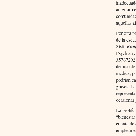
inadecuado
anteriorme
comunidad 
aquellas a
Por otra p
de la escu
Sisti:
Brain
Psychiatr
35767292
del uso de
médica, po
podrían c
graves. La
representa
ocasionar 
La prolife
“bienestar
cuenta de 
emplean es