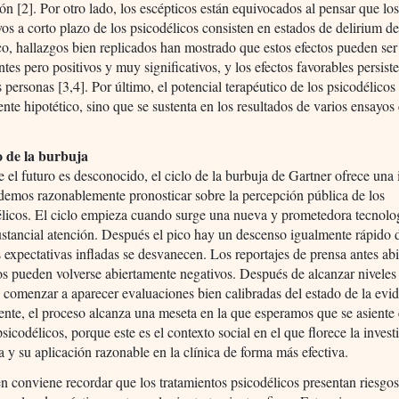
ón [2]. Por otro lado, los escépticos están equivocados al pensar que los
vos a corto plazo de los psicodélicos consisten en estados de delirium de
co, hallazgos bien replicados han mostrado que estos efectos pueden ser
ntes pero positivos y muy significativos, y los efectos favorables persist
personas [3,4]. Por último, el potencial terapéutico de los psicodélicos
te hipotético, sino que se sustenta en los resultados de varios ensayos 
.
lo de la burbuja
el futuro es desconocido, el ciclo de la burbuja de Gartner ofrece una
demos razonablemente pronosticar sobre la percepción pública de los
élicos. El ciclo empieza cuando surge una nueva y prometedora tecnolo
ustancial atención. Después el pico hay un descenso igualmente rápido 
s expectativas infladas se desvanecen. Los reportajes de prensa antes ab
os pueden volverse abiertamente negativos. Después de alcanzar nivele
comenzar a aparecer evaluaciones bien calibradas del estado de la evid
nte, el proceso alcanza una meseta en la que esperamos que se asiente
psicodélicos, porque este es el contexto social en el que florece la inves
a y su aplicación razonable en la clínica de forma más efectiva.
 conviene recordar que los tratamientos psicodélicos presentan riesgos