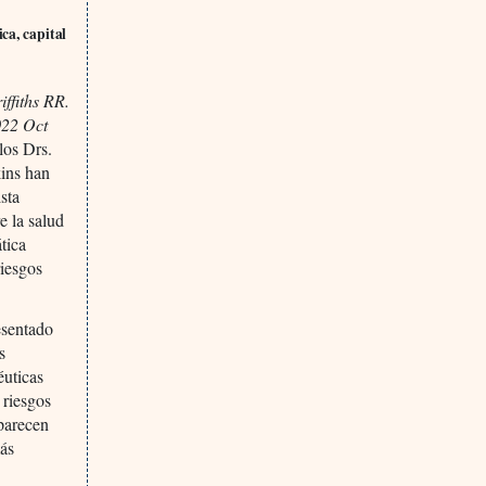
ca, capital
ffiths RR.
022 Oct
los Drs.
kins han
ista
e la salud
tica
riesgos
esentado
s
éuticas
 riesgos
 parecen
más