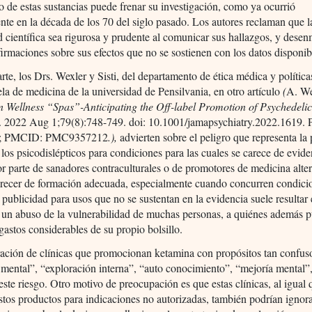
 de estas sustancias puede frenar su investigación, como ya ocurrió
nte en la década de los 70 del siglo pasado. Los autores reclaman que l
científica sea rigurosa y prudente al comunicar sus hallazgos, y dese
firmaciones sobre sus efectos que no se sostienen con los datos disponib
arte, los Drs. Wexler y Sisti, del departamento de ética médica y política
ela de medicina de la universidad de Pensilvania, en otro artículo
(
A. We
 Wellness “Spas”-Anticipating the Off-label Promotion of Psychedeli
y. 2022 Aug 1;79(8):748-749. doi: 10.1001/jamapsychiatry.2022.1619.
; PMCID: PMC9357212
.),
advierten sobre el peligro que representa l
 los psicodislépticos para condiciones para las cuales se carece de evide
r parte de sanadores contraculturales o de promotores de medicina alte
arecer de formación adecuada, especialmente cuando concurren condici
 publicidad para usos que no se sustentan en la evidencia suele resultar
 un abuso de la vulnerabilidad de muchas personas, a quiénes además 
gastos considerables de su propio bolsillo.
ración de clínicas que promocionan ketamina con propósitos tan confu
 mental”, “exploración interna”, “auto conocimiento”, “mejoría mental”
este riesgo. Otro motivo de preocupación es que estas clínicas, al igual 
tos productos para indicaciones no autorizadas, también podrían ignora