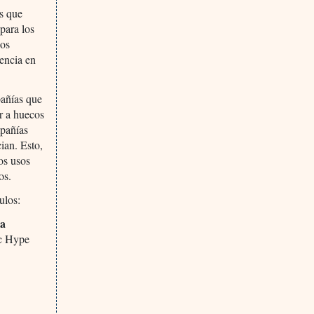
as que
para los
ios
dencia en
pañías que
er a huecos
mpañías
cian. Esto,
los usos
os.
ulos:
la
ic Hype