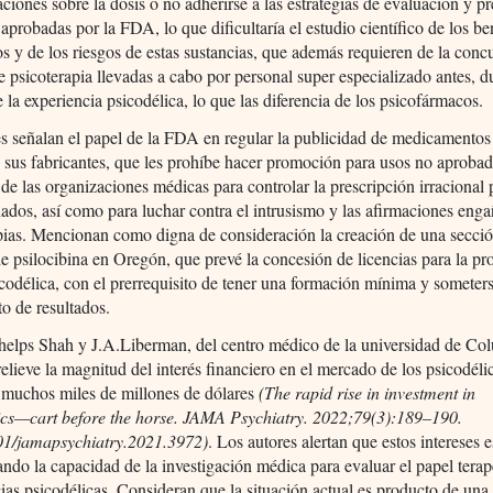
iones sobre la dosis o no adherirse a las estrategias de evaluación y p
 aprobadas por la FDA, lo que dificultaría el estudio científico de los be
os y de los riesgos de estas sustancias, que además requieren de la conc
e psicoterapia llevadas a cabo por personal super especializado antes, d
 la experiencia psicodélica, lo que las diferencia de los psicofármacos.
s señalan el papel de la FDA en regular la publicidad de medicamentos
 sus fabricantes, que les prohíbe hacer promoción para usos no aprobad
de las organizaciones médicas para controlar la prescripción irracional 
liados, así como para luchar contra el intrusismo y las afirmaciones eng
pias. Mencionan como digna de consideración la creación de una secci
de psilocibina en Oregón, que prevé la concesión de licencias para la pr
icodélica, con el prerrequisito de tener una formación mínima y someter
o de resultados.
helps Shah y J.A.Liberman, del centro médico de la universidad de Co
elieve la magnitud del interés financiero en el mercado de los psicodéli
 muchos miles de millones de dólares
(The rapid rise in investment in
ics—cart before the horse. JAMA Psychiatry. 2022;79(3):189–190.
01/jamapsychiatry.2021.3972)
. Los autores alertan que estos intereses 
ndo la capacidad de la investigación médica para evaluar el papel terap
cias psicodélicas. Consideran que la situación actual es producto de una