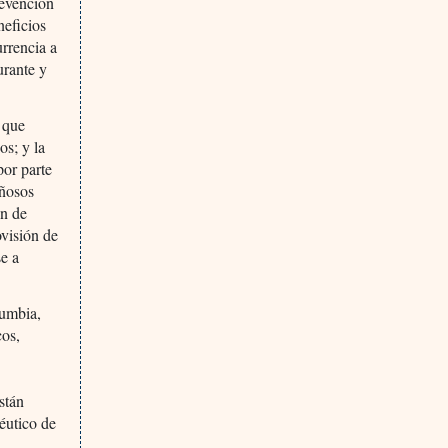
revención
neficios
urrencia a
urante y
 que
os; y la
por parte
añosos
ón de
ovisión de
se a
lumbia,
cos,
están
éutico de