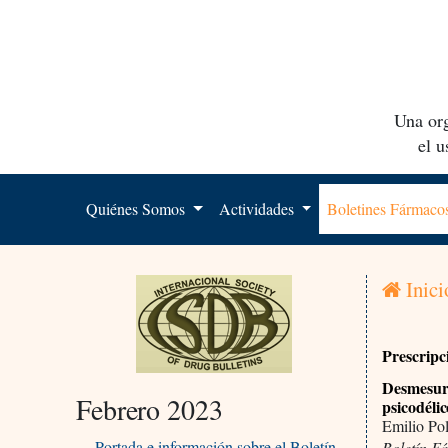
Una org
el 
Quiénes Somos
Actividades
Boletines Fármac
Inici
Prescripc
Desmesura
Febrero 2023
psicodélic
Emilio Po
Portada e información sobre el Boletín
Boletín F