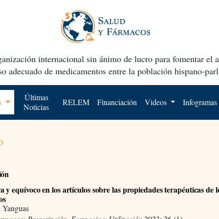
anización internacional sin ánimo de lucro para fomentar el 
uso adecuado de medicamentos entre la población hispano-parl
Últimas
os
RELEM
Financiación
Videos
Infogramas
Noticias
o
ión
 y equívoco en los artículos sobre las propiedades terapéuticas de l
os
l Yanguas
ármacos: Prescripción, Farmacia y Utilización
2023; 26 (1)