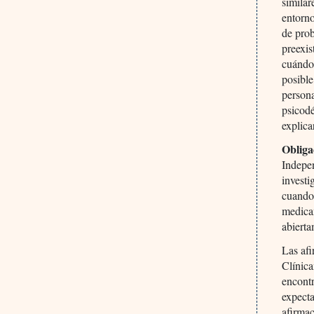
similar
entorno
de prob
preexis
cuándo,
posible
persona
psicodé
explica
Obliga
Indepe
investi
cuando 
medicam
abierta
Las afi
Clínica
encontr
expecta
afirmac