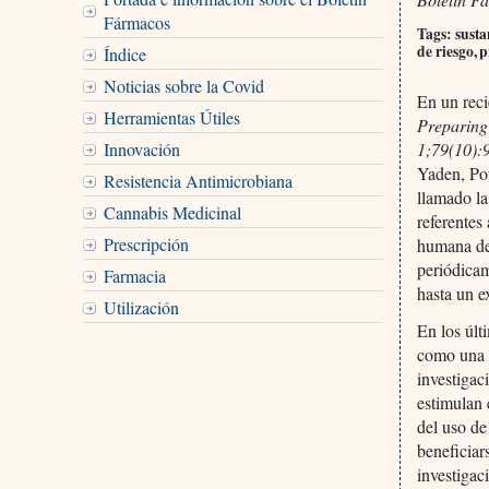
Fármacos
Tags: susta
de riesgo, 
Índice
Noticias sobre la Covid
En un rec
Herramientas Útiles
Preparing
1;79(10):
Innovación
Yaden, Pot
Resistencia Antimicrobiana
llamado la
Cannabis Medicinal
referentes
Prescripción
humana del
periódicam
Farmacia
hasta un e
Utilización
En los últ
como una c
investigac
estimulan 
del uso de
beneficiar
investigac