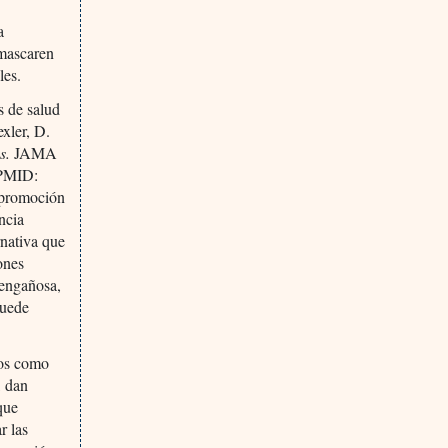
a
nmascaren
les.
s de salud
xler, D.
cs.
JAMA
 PMID:
a promoción
ncia
rnativa que
ones
 engañosa,
puede
sos como
, dan
que
r las