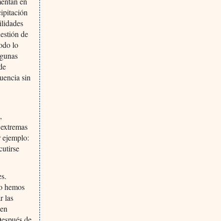
mentan en
cipitación
ilidades
uestión de
todo lo
lgunas
 de
uencia sin
,
s extremas
r ejemplo:
cutirse
es.
No hemos
r las
cen
 Después de