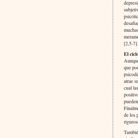
depresi
subjeti
psicóti
desafia
muchas 
meramen
[2,5-7]
El cic
Aunque 
que po
psicod
atrae s
cual la
positiv
pueden 
Finalme
de los 
riguros
También