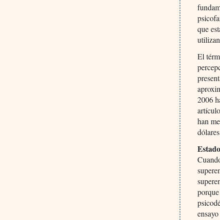
fundame
psicofa
que est
utiliza
El térm
percepc
present
aproxim
2006 h
artícu
han men
dólares
Estado
Cuando 
superen
superen
porque 
psicodé
ensayo 