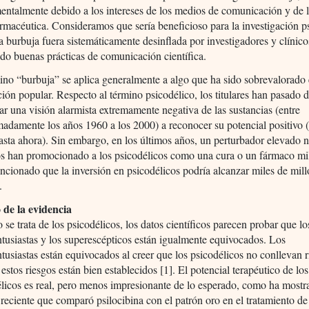
ntalmente debido a los intereses de los medios de comunicación y de l
rmacéutica. Consideramos que sería beneficioso para la investigación p
a burbuja fuera sistemáticamente desinflada por investigadores y clínico
ndo buenas prácticas de comunicación científica.
ino “burbuja” se aplica generalmente a algo que ha sido sobrevalorado 
ión popular. Respecto al término psicodélico, los titulares han pasado 
ar una visión alarmista extremamente negativa de las sustancias (entre
adamente los años 1960 a los 2000) a reconocer su potencial positivo 
asta ahora). Sin embargo, en los últimos años, un perturbador elevado
los han promocionado a los psicodélicos como una cura o un fármaco mi
cionado que la inversión en psicodélicos podría alcanzar miles de mil
.
 de la evidencia
se trata de los psicodélicos, los datos científicos parecen probar que lo
tusiastas y los superescépticos están igualmente equivocados. Los
tusiastas están equivocados al creer que los psicodélicos no conllevan r
estos riesgos están bien establecidos [1]. El potencial terapéutico de los
licos es real, pero menos impresionante de lo esperado, como ha most
reciente que comparó psilocibina con el patrón oro en el tratamiento de