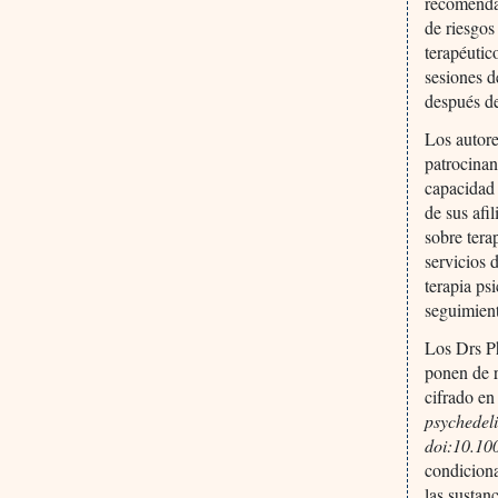
recomendac
de riesgos
terapéutic
sesiones d
después de
Los autore
patrocinan
capacidad 
de sus afi
sobre tera
servicios 
terapia ps
seguimient
Los Drs P
ponen de r
cifrado en
psychedel
doi:10.10
condiciona
las sustan