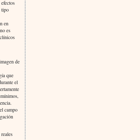
 efectos
 tipo
en en
 no es
clínicos
 imagen de
gía que
durante el
iertamente
s mínimos,
encia.
 el campo
tigación
 reales