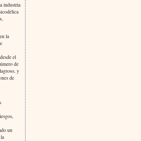
a industria
sicodélica
s,
en la
de
(desde el
 número de
lagroso, y
lones de
s
iesgos,
rado un
 la