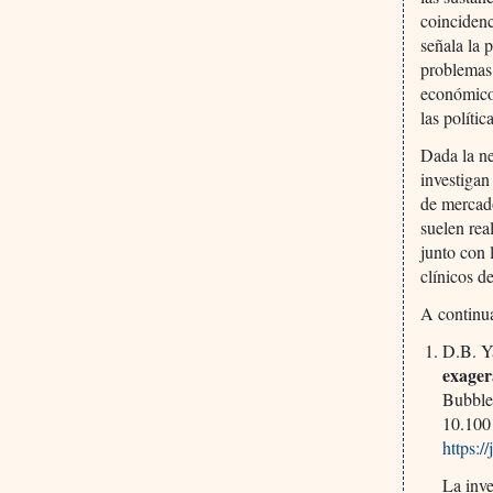
coincidenc
señala la 
problemas 
económicos
las políti
Dada la ne
investigan
de mercado
suelen rea
junto con 
clínicos d
A continua
D.B. Ya
exager
Bubble
10.100
https:/
La inve