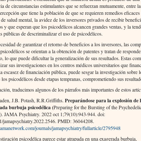
ia de circunstancias estimulantes que se refuerzan mutuamente, entre l
percepción que tiene la población de que se requieren remedios eficaces 
de salud mental, la avidez de los inversores privados de recibir benefic
 y que esperan que los psicodélicos alcancen grandes ventas, y la ten
cas públicas de descriminalizar el uso de psicodélicos.
cesidad de garantizar el retorno de beneficios a los inversores, las com
 psicodélicos se orientan a la obtención de patentes y tratan de respond
, lo que puede dificultar la generalización de sus resultados. Estas co
lizar sus investigaciones en los centros médicos universitarios que finan
la escasez de financiación pública, puede sesgar la investigación sobre 
e los psicodélicos desde etapas tempranas, comprometiendo sus resultad
ción, traducimos algunos de los párrafos más importantes de estos artíc
Preparándose para la explosión de 
den, J.B. Potash, R.R.Griffiths.
ada burbuja psicodélica (
Preparing for the Bursting of the Psychedel
). JAMA Psychiatry. 2022 oct 1;79(10):943-944. doi:
1/jamapsychiatry.2022.2546. PMID: 36044208.
/jamanetwork.com/journals/jamapsychiatry/fullarticle/2795948
stigación psicodélica parece estar atrapada en una exagerada burbuja,