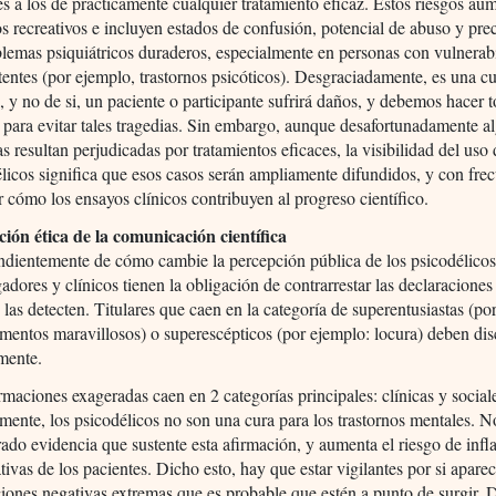
es a los de prácticamente cualquier tratamiento eficaz. Estos riesgos au
s recreativos e incluyen estados de confusión, potencial de abuso y pre
lemas psiquiátricos duraderos, especialmente en personas con vulnerab
tentes (por ejemplo, trastornos psicóticos). Desgraciadamente, es una c
 y no de si, un paciente o participante sufrirá daños, y debemos hacer 
 para evitar tales tragedias. Sin embargo, aunque desafortunadamente a
s resultan perjudicadas por tratamientos eficaces, la visibilidad del uso
licos significa que esos casos serán ampliamente difundidos, y con frec
r cómo los ensayos clínicos contribuyen al progreso científico.
ción ética de la comunicación científica
ndientemente de cómo cambie la percepción pública de los psicodélicos
gadores y clínicos tienen la obligación de contrarrestar las declaracione
las detecten. Titulares que caen en la categoría de superentusiastas (po
entos maravillosos) o superescépticos (por ejemplo: locura) deben dis
mente.
rmaciones exageradas caen en 2 categorías principales: clínicas y social
mente, los psicodélicos no son una cura para los trastornos mentales. 
ado evidencia que sustente esta afirmación, y aumenta el riesgo de infla
tivas de los pacientes. Dicho esto, hay que estar vigilantes por si apare
iones negativas extremas que es probable que estén a punto de surgir.