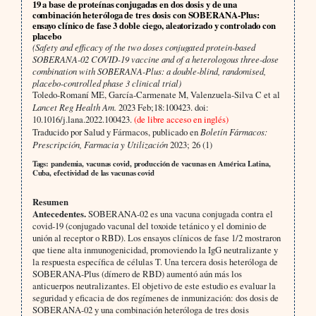
19 a base de proteínas conjugadas en dos dosis y de una
combinación heteróloga de tres dosis con SOBERANA-Plus:
ensayo clínico de fase 3 doble ciego, aleatorizado y controlado con
placebo
(Safety and efficacy of the two doses conjugated protein-based
SOBERANA-02 COVID-19 vaccine and of a heterologous three-dose
combination with SOBERANA-Plus: a double-blind, randomised,
placebo-controlled phase 3 clinical trial)
Toledo-Romaní ME, García-Carmenate M, Valenzuela-Silva C et al
Lancet Reg Health Am.
2023 Feb;18:100423. doi:
10.1016/j.lana.2022.100423.
(de libre acceso en inglés)
Traducido por Salud y Fármacos, publicado en
Boletín Fármacos:
Prescripción, Farmacia y Utilización
2023; 26 (1)
Tags: pandemia, vacunas covid, producción de vacunas en América Latina,
Cuba, efectividad de las vacunas covid
Resumen
Antecedentes.
SOBERANA-02 es una vacuna conjugada contra el
covid-19 (conjugado vacunal del toxoide tetánico y el dominio de
unión al receptor o RBD). Los ensayos clínicos de fase 1/2 mostraron
que tiene alta inmunogenicidad, promoviendo la IgG neutralizante y
la respuesta específica de células T. Una tercera dosis heteróloga de
SOBERANA-Plus (dímero de RBD) aumentó aún más los
anticuerpos neutralizantes. El objetivo de este estudio es evaluar la
seguridad y eficacia de dos regímenes de inmunización: dos dosis de
SOBERANA-02 y una combinación heteróloga de tres dosis