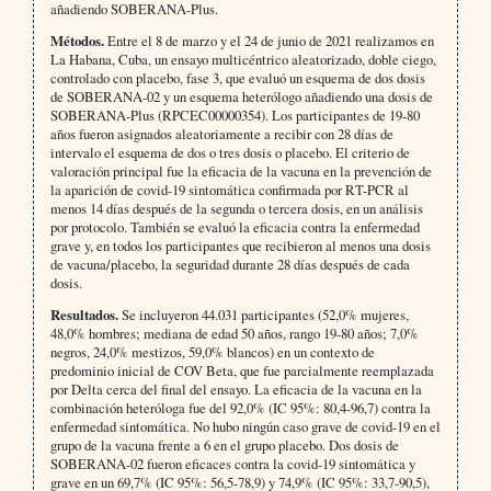
añadiendo SOBERANA-Plus.
Métodos.
Entre el 8 de marzo y el 24 de junio de 2021 realizamos en
La Habana, Cuba, un ensayo multicéntrico aleatorizado, doble ciego,
controlado con placebo, fase 3, que evaluó un esquema de dos dosis
de SOBERANA-02 y un esquema heterólogo añadiendo una dosis de
SOBERANA-Plus (RPCEC00000354). Los participantes de 19-80
años fueron asignados aleatoriamente a recibir con 28 días de
intervalo el esquema de dos o tres dosis o placebo. El criterio de
valoración principal fue la eficacia de la vacuna en la prevención de
la aparición de covid-19 sintomática confirmada por RT-PCR al
menos 14 días después de la segunda o tercera dosis, en un análisis
por protocolo. También se evaluó la eficacia contra la enfermedad
grave y, en todos los participantes que recibieron al menos una dosis
de vacuna/placebo, la seguridad durante 28 días después de cada
dosis.
Resultados.
Se incluyeron 44.031 participantes (52,0% mujeres,
48,0% hombres; mediana de edad 50 años, rango 19-80 años; 7,0%
negros, 24,0% mestizos, 59,0% blancos) en un contexto de
predominio inicial de COV Beta, que fue parcialmente reemplazada
por Delta cerca del final del ensayo. La eficacia de la vacuna en la
combinación heteróloga fue del 92,0% (IC 95%: 80,4-96,7) contra la
enfermedad sintomática. No hubo ningún caso grave de covid-19 en el
grupo de la vacuna frente a 6 en el grupo placebo. Dos dosis de
SOBERANA-02 fueron eficaces contra la covid-19 sintomática y
grave en un 69,7% (IC 95%: 56,5-78,9) y 74,9% (IC 95%: 33,7-90,5),