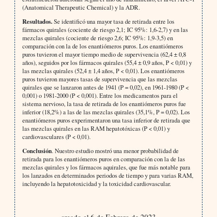
(Anatomical Therapeutic Chemical) y la ADR.
Resultados.
Se identificó una mayor tasa de retirada entre los
fármacos quirales (cociente de riesgo 2,1; IC 95%: 1,6-2,7) y en las
mezclas quirales (cociente de riesgo 2,6; IC 95%: 1,9-3,5) en
comparación con la de los enantiómeros puros. Los enantiómeros
puros tuvieron el mayor tiempo medio de supervivencia (62,4 ± 0,8
años), seguidos por los fármacos quirales (55,4 ± 0,9 años, P < 0,01) y
las mezclas quirales (52,4 ± 1,4 años, P < 0,01). Los enantiómeros
puros tuvieron mayores tasas de supervivencia que las mezclas
quirales que se lanzaron antes de 1941 (P = 0,02), en 1961-1980 (P <
0,001) o 1981-2000 (P < 0,001). Entre los medicamentos para el
sistema nervioso, la tasa de retirada de los enantiómeros puros fue
inferior (18,2%) a las de las mezclas quirales (35,1%, P = 0,02). Los
enantiómeros puros experimentaron una tasa inferior de retirada que
las mezclas quirales en las RAM hepatotóxicas (P < 0,01) y
cardiovasculares (P < 0,01).
Conclusión
. Nuestro estudio mostró una menor probabilidad de
retirada para los enantiómeros puros en comparación con la de las
mezclas quirales y los fármacos aquirales, que fue más notable para
los lanzados en determinados periodos de tiempo y para varias RAM,
incluyendo la hepatotoxicidad y la toxicidad cardiovascular.
creado el 6 de Febrero de 2023