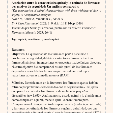
Asociación entre la característica quiral y la retirada de fármacos
por motivos de seguridad: Un análisis comparativo
(The association of chiral characteristic with drug withdrawal due to
safety: A comparative analysis)
Aydin V, Bahar A, Vizdiklar C, Akici A
Br J Clin Pharmacol.
2022; 1- 9. doi:10.1111/bcp.15486
Traducido por Salud y Fármacos, publicado en
Boletín Fármacos:
Farmacovigilancia
2023; 26 (1)
Tags: aquiral, enantiómero, mezcla quiral
Resumen
Objetivos.
La quiralidad de los fármacos podría asociarse a
problemas de seguridad, debido a variaciones farmacocinéticas o
farmacodinámicas, interacciones o respuestas toxicológicas directas.
Nuestro objetivo fue comparar el estado quiral de los fármacos
disponibles con el de los fármacos que han sido retirados por
reacciones adversas a medicamentos (RAM).
Métodos.
Identificamos en la literatura los fármacos que se habían
retirado por problemas relacionados con la seguridad (n = 391) para
compararlos con todos los fármacos de moléculas pequeñas
disponibles (n = 1.633). Analizamos su estado quiral y lo clasificamos
como compuesto aquiral, mezcla quiral o enantiómero puro.
Comparamos el tiempo medio de supervivencia (es decir, no retirada)
y las tasas de retirada de los fármacos según su quiralidad, con una
estratificación adicional según el año de lanzamiento, el nivel ATC-1