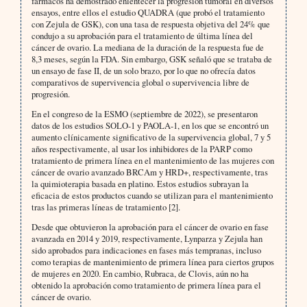
fármacos ha demostrado enlentecer la progresión tumoral en diversos
ensayos, entre ellos el estudio QUADRA (que probó el tratamiento
con Zejula de GSK), con una tasa de respuesta objetiva del 24% que
condujo a su aprobación para el tratamiento de última línea del
cáncer de ovario. La mediana de la duración de la respuesta fue de
8,3 meses, según la FDA. Sin embargo, GSK señaló que se trataba de
un ensayo de fase II, de un solo brazo, por lo que no ofrecía datos
comparativos de supervivencia global o supervivencia libre de
progresión.
En el congreso de la ESMO (septiembre de 2022), se presentaron
datos de los estudios SOLO-1 y PAOLA-1, en los que se encontró un
aumento clínicamente significativo de la supervivencia global, 7 y 5
años respectivamente, al usar los inhibidores de la PARP como
tratamiento de primera línea en el mantenimiento de las mujeres con
cáncer de ovario avanzado BRCAm y HRD+, respectivamente, tras
la quimioterapia basada en platino. Estos estudios subrayan la
eficacia de estos productos cuando se utilizan para el mantenimiento
tras las primeras líneas de tratamiento [2].
Desde que obtuvieron la aprobación para el cáncer de ovario en fase
avanzada en 2014 y 2019, respectivamente, Lynparza y Zejula han
sido aprobados para indicaciones en fases más tempranas, incluso
como terapias de mantenimiento de primera línea para ciertos grupos
de mujeres en 2020. En cambio, Rubraca, de Clovis, aún no ha
obtenido la aprobación como tratamiento de primera línea para el
cáncer de ovario.