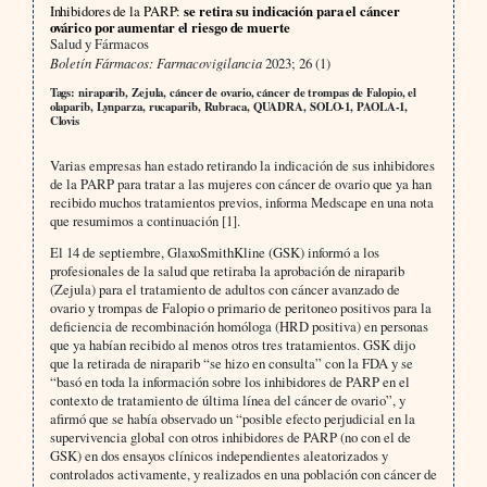
Inhibidores de la PARP:
se retira su indicación para el cáncer
ovárico por aumentar el riesgo de muerte
Salud y Fármacos
Boletín Fármacos: Farmacovigilancia
2023; 26 (1)
Tags: niraparib, Zejula, cáncer de ovario, cáncer de trompas de Falopio, el
olaparib, Lynparza, rucaparib, Rubraca, QUADRA, SOLO-1, PAOLA-1,
Clovis
Varias empresas han estado retirando la indicación de sus inhibidores
de la PARP para tratar a las mujeres con cáncer de ovario que ya han
recibido muchos tratamientos previos, informa Medscape en una nota
que resumimos a continuación [1].
El 14 de septiembre, GlaxoSmithKline (GSK) informó a los
profesionales de la salud que retiraba la aprobación de niraparib
(Zejula) para el tratamiento de adultos con cáncer avanzado de
ovario y trompas de Falopio o primario de peritoneo positivos para la
deficiencia de recombinación homóloga (HRD positiva) en personas
que ya habían recibido al menos otros tres tratamientos. GSK dijo
que la retirada de niraparib “se hizo en consulta” con la FDA y se
“basó en toda la información sobre los inhibidores de PARP en el
contexto de tratamiento de última línea del cáncer de ovario”, y
afirmó que se había observado un “posible efecto perjudicial en la
supervivencia global con otros inhibidores de PARP (no con el de
GSK) en dos ensayos clínicos independientes aleatorizados y
controlados activamente, y realizados en una población con cáncer de