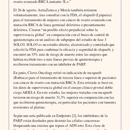
ovario avanzado BRCA mutante 3L+.”
El 26 de agosto, AstraZeneca y Merck también retiraron
voluntariamente, tras consultar con la FDA, el olaparib (Lynparza)
para el tratamiento de mujeres con cáncer de ovario avanzado con
mutación BRCA de línea germinal deletérea o presuntamente
deletérea. Citaron “un posible efecto perjudicial sobre la
supervivencia global” en comparación con el brazo de control de
quimioterapia en un análisis de subgrupos del estudio de fase 3
SOLO3. SOLO3 es un estudio abierto, aleatorizado y controlado que
solicitó la FDA para confirmar la eficacia y seguridad de olaparib, y
encontró un 33% más de riesgo de muerte entre las mujeres que
habían recibido tres o más líneas previas de quimioterapia y
recibieron tratamiento con un inhibidor de PARP.
En junio, Clovis Oncology retiró su indicación de rucaparib
(Rubraca) para el tratamiento de tercera línea o superior de pacientes
con cáncer de ovario con mutación BRCA. Esta retirada se basó en
los datos de supervivencia global en el ensayo clínico pivotal doble
ciego ARIEL4. En este estudio, las mujeres tratadas con rucaparib
tuvieron un riesgo de muerte 31,3% superior en comparación con las
que recibieron quimioterapia, en particular los pacientes con tumores
resistentes al platino.
Según una nota publicada en Endpoints [2], los inhibidores de la
PARP están diseñados para destruir las células cancerosas
bloqueando una enzima que repara el ADN roto. Esta clase de