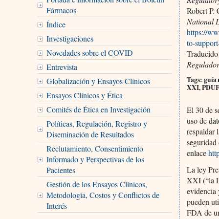
Fármacos
Robert P.
National 
Índice
https://ww
Investigaciones
to-support
Novedades sobre el COVID
Traducido
Reguladora
Entrevista
Tags: guía 
Globalización y Ensayos Clínicos
XXI, PDUFA,
Ensayos Clínicos y Ética
Comités de Ética en Investigación
El 30 de s
uso de dat
Políticas, Regulación, Registro y
respaldar 
Diseminación de Resultados
seguridad 
Reclutamiento, Consentimiento
enlace
htt
Informado y Perspectivas de los
La ley Pr
Pacientes
XXI (“la 
Gestión de los Ensayos Clínicos,
evidencia 
Metodología, Costos y Conflictos de
pueden uti
Interés
FDA de un