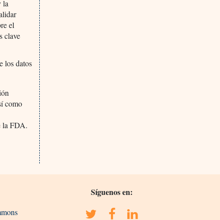
 la
alidar
re el
s clave
e los datos
ión
así como
e la FDA.
Síguenos en:
ommons