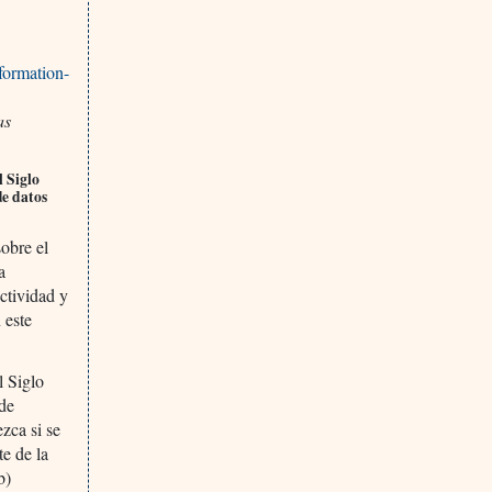
formation-
as
l Siglo
de datos
sobre el
a
ctividad y
 este
 Siglo
 de
zca si se
te de la
b)