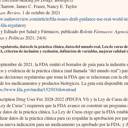
 Charrow, James C. Fraser, Nancy E. Taylor
Law Review,
1 de octubre de 2021
w.natlawreview.com/article/fda-issues-draft-guidance-use-real-world-in
-fda-regulatory
 y Editado por Salud y Fármacos, publicado
Boletín Fármacos: Agenci
s y Políticas
2021; 24(4)
regulatoria, datos de la práctica clínica, datos del mundo real, Leu de curas de
 criterios de inclusión y exclusión, definición de variables, mejorar calidad 
eptiembre de 2021, la FDA emitió el borrador de guía para la industria 
os y evidencia de la práctica clínica (mal llamada “del mundo real”) par
las decisiones regulatorias que toma la FDA que se relacionan con la efe
de los medicamentos y productos biológicos. La guía está disponible en
ps://www.fda.gov/media/152503/download
escription Drug User Fee 2028-2022 (PDUFA VI) y la Ley de Curas del
Ley de Curas”) requieren que la FDA avance en construir un programa
y datos de la práctica clínica. La Ley de Curas exige que la FDA estable
lizar datos de la práctica clínica para (a) respaldar la aprobación por par
a nueva indicación para un medicamento ya aprobado por la FDA; y (