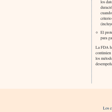
los dat
duració
cuando 
criteri
(incluy
El prot
para ga
La FDA ha
continúen 
los método
desempeña
Los c