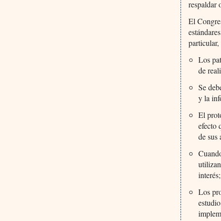
respaldar 
El Congres
estándare
particular
Los pat
de real
Se debe
y la in
El prot
efecto 
de sus 
Cuando 
utiliza
interés;
Los pro
estudio
impleme