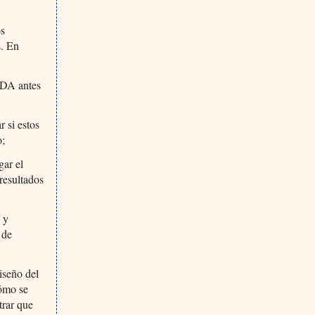
os
s. En
 FDA antes
r si estos
o;
gar el
 resultados
 y
 de
iseño del
cómo se
trar que