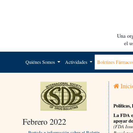
Una org
el 
Quiénes Somos
Actividades
Boletines Fármac
Inici
Políticas
La FDA em
Febrero 2022
apoyar de
(FDA Issu
Portada e información sobre el Boletín
Regulator