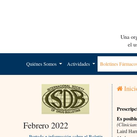
Una org
el 
Quiénes Somos
Actividades
Boletines Fármac
Inici
Prescripc
Es posibl
Febrero 2022
(Clinician
Laird Har
Portada e información sobre el Boletín