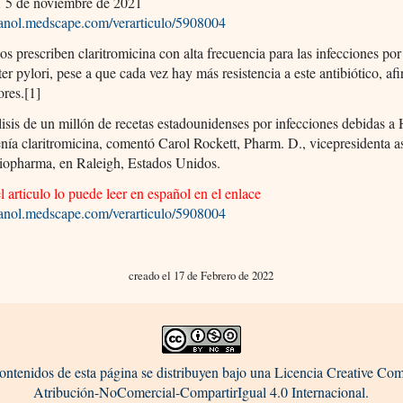
,
5 de noviembre de 2021
spanol.medscape.com/verarticulo/5908004
s prescriben claritromicina con alta frecuencia para las infecciones por
er pylori, pese a que cada vez hay más resistencia a este antibiótico, af
ores.[1]
isis de un millón de recetas estadounidenses por infecciones debidas a 
ía claritromicina, comentó Carol Rockett, Pharm. D., vicepresidenta a
iopharma, en Raleigh, Estados Unidos.
el articulo lo puede leer en español en el enlace
spanol.medscape.com/verarticulo/5908004
creado el 17 de Febrero de 2022
ontenidos de esta página se distribuyen bajo una Licencia Creative C
Atribución-NoComercial-CompartirIgual 4.0 Internacional.