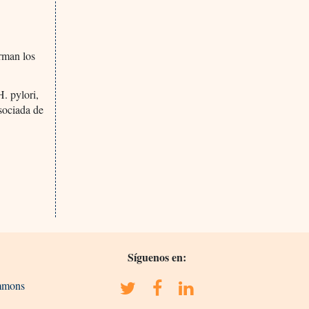
irman los
H. pylori,
sociada de
Síguenos en:
ommons