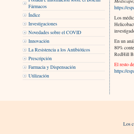
Medscape
Fármacos
https://e
Índice
Los médico
Investigaciones
Helicobact
investigad
Novedades sobre el COVID
Innovación
En un anál
80% conten
La Resistencia a los Antibióticos
RedHill B
Prescripción
El resto d
Farmacia y Dispensación
https://e
Utilización
Los c