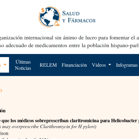
anización internacional sin ánimo de lucro para fomentar el 
uso adecuado de medicamentos entre la población hispano-parl
Últimas
os
RELEM
Financiación
Videos
Infogramas
Noticias
o
ión
e que los médicos sobreprescriban claritromicina para Helicobacter 
s may overprescribe Clarithromycin for H pylori)
rison