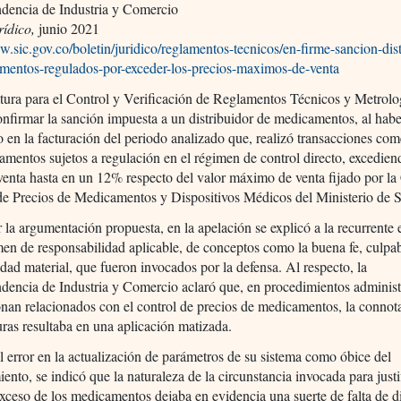
ndencia de Industria y Comercio
rídico,
junio 2021
w.sic.gov.co/boletin/juridico/reglamentos-tecnicos/en-firme-sancion-dist
mentos-regulados-por-exceder-los-precios-maximos-de-venta
tura para el Control y Verificación de Reglamentos Técnicos y Metrolo
onfirmar la sanción impuesta a un distribuidor de medicamentos, al hab
 en la facturación del periodo analizado que, realizó transacciones com
mentos sujetos a regulación en el régimen de control directo, excedien
venta hasta en un 12% respecto del valor máximo de venta fijado por l
de Precios de Medicamentos y Dispositivos Médicos del Ministerio de S
 la argumentación propuesta, en la apelación se explicó a la recurrente 
men de responsabilidad aplicable, de conceptos como la buena fe, culpab
cidad material, que fueron invocados por la defensa. Al respecto, la
dencia de Industria y Comercio aclaró que, en procedimientos administ
nan relacionados con el control de precios de medicamentos, la connot
uras resultaba en una aplicación matizada.
l error en la actualización de parámetros de su sistema como óbice del
ento, se indicó que la naturaleza de la circunstancia invocada para justif
xceso de los medicamentos dejaba en evidencia una suerte de falta de di