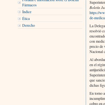
Superinte
Fármacos
Boletín Ju
Índice
https://ww
de-medica
Ética
Derecho
La Delega
resolvió c
encontrado
con medica
precio de 
Nacional 
Al abordar
en el régi
antijuridi
Superinten
que sancio
dichas fig
En torno a
incumplimi
cobro en e