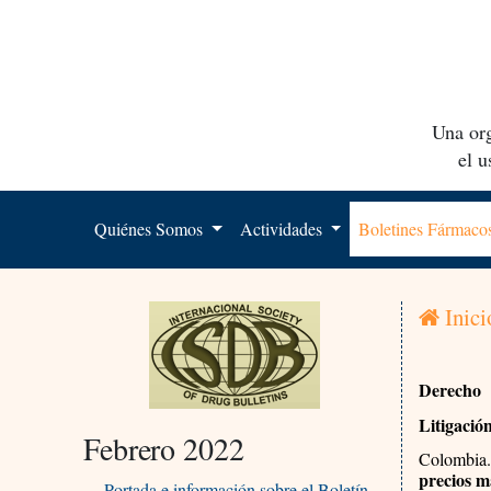
Una org
el 
Quiénes Somos
Actividades
Boletines Fármac
Inici
Derecho
Litigació
Febrero 2022
Colombia.
precios m
Portada e información sobre el Boletín