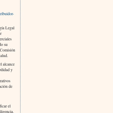
ribuidor-
gía Legal
er
erciales
do su
a Comisión
alud.
el alcance
ilidad y
rativos
ación de
icar el
ligencia.