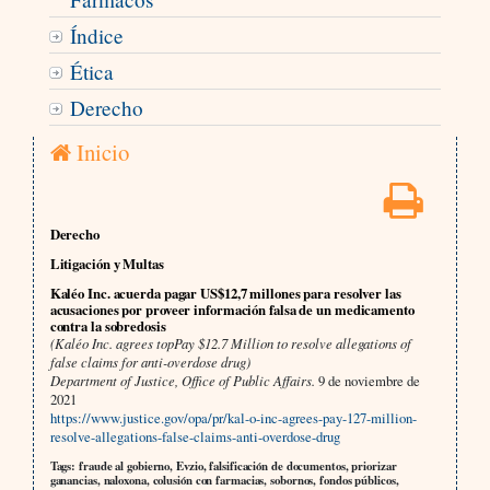
Índice
Ética
Derecho
Inicio
Derecho
Litigación y Multas
Kaléo Inc. acuerda pagar US$12,7 millones para resolver las
acusaciones por proveer información falsa de un medicamento
contra la sobredosis
(Kaléo Inc. agrees topPay $12.7 Million to resolve allegations of
false claims for anti-overdose drug)
Department of Justice, Office of Public Affairs.
9 de noviembre de
2021
https://www.justice.gov/opa/pr/kal-o-inc-agrees-pay-127-million-
resolve-allegations-false-claims-anti-overdose-drug
Tags: fraude al gobierno, Evzio, falsificación de documentos, priorizar
ganancias, naloxona, colusión con farmacias, sobornos, fondos públicos,