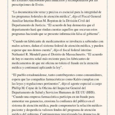
prescripciones de Evzio.
“La documentación veraz y precisa es esencial para la integridad de
los programas federales de atención médica”, dijo el Fiscal General
Auxiliar Interino Brian M. Boynton de la División Civil del
Departamento de Justicia. “El acuerdo de hoy demuestra que el
departamento hará que rindan cuentas aquellos que socavan estos
programas haciendo que se presente información falsa al gobierno”.
“Cuando un fabricante de medicamentos se involucra a sabiendas con
malos actores, dañan el sistema federal de atención médica, y pueden
esperar que nos demos cuenta”, dijo el fiscal federal interino
Nathaniel R. Mendell para el Distrito de Massachusetts. “El acuerdo
de hoy es nuestra señal más reciente para los fabricantes de
medicamentos de que mi oficina no tolera el fraude en la atención
médica y continuará aplicando la ley”.
“El pueblo estadounidense, tanto contribuyentes como consumidores,
espera que las compañías farmacéuticas como Kaléo cumplan con
las leyes y regulaciones pertinentes”, dijo el agente especial a cargo
Phillip M. Coyne de la Oficina del Inspector General del
Departamento de Salud y Servicios Humanos de EE UU (HHS).
“Cuando una empresa farmacéutica participa en un fraude para
aumentar sus ganancias, erosiona la confianza del público en el
sistema de atención médica, puede comprometer la relación médico-
paciente y desperdicia valiosos fondos del programa de atención
médica del gobierno. Continuaremos investigando las denuncias de