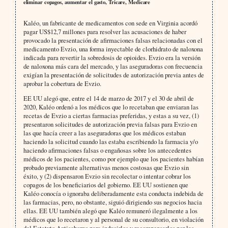
eliminar copagos, aumentar el gasto, Tricare, Medicare
Kaléo, un fabricante de medicamentos con sede en Virginia acordó
pagar US$12,7 millones para resolver las acusaciones de haber
provocado la presentación de afirmaciones falsas relacionadas con el
medicamento Evzio, una forma inyectable de clorhidrato de naloxona
indicada para revertir la sobredosis de opioides. Evzio era la versión
de naloxona más cara del mercado, y las aseguradoras con frecuencia
exigían la presentación de solicitudes de autorización previa antes de
aprobar la cobertura de Evzio.
EE UU alegó que, entre el 14 de marzo de 2017 y el 30 de abril de
2020, Kaléo ordenó a los médicos que lo recetaban que enviaran las
recetas de Evzio a ciertas farmacias preferidas, y estas a su vez, (1)
presentaron solicitudes de autorización previa falsas para Evzio en
las que hacía creer a las aseguradoras que los médicos estaban
haciendo la solicitud cuando las estaba escribiendo la farmacia y/o
haciendo afirmaciones falsas o engañosas sobre los antecedentes
médicos de los pacientes, como por ejemplo que los pacientes habían
probado previamente alternativas menos costosas que Evzio sin
éxito, y (2) dispensaron Evzio sin recolectar o intentar cobrar los
copagos de los beneficiarios del gobierno. EE UU sostienen que
Kaléo conocía o ignoraba deliberadamente esta conducta indebida de
las farmacias, pero, no obstante, siguió dirigiendo sus negocios hacia
ellas. EE UU también alegó que Kaléo remuneró ilegalmente a los
médicos que lo recetaron y al personal de su consultorio, en violación
del Estatuto Antisoborno para inducirlos y recompensarlos por las