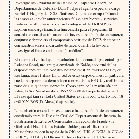
Investigación Criminal de la Oficina del Inspector General del
Departamento de Defensa (DCIS)”, dijo el agente especial a cargo
Patrick J. Hegarty de DCIS, Northeast Oficina de campo. “Cuando
las empresas envían autorizaciones falsas para bienes y servicios
médicos de alto precio, socavan la integridad de TRICARE y
suponen una carga financiera innecesaria para el programa. El
acuerdo de conciliación anunciado hoy es el resultado de un esfuerzo
conjunto y demuestra el compromiso continuo de DCIS de trabajar
con nuestros socios encargados de hacer cumplir la ley para
investigar el fraude en la atención médica”.
El acuerdo civil incluye la resolución de la denuncia presentada por
Rebecca Socol, una antigua empleada de Kaléo, en virtud de las
disposiciones qui tam o de denunciante (wistleblower) de la Ley de
Reclamaciones Falsas. En virtud de estas disposiciones, un particular
puede interponer una demanda en nombre de los EE UU y recibir una
parte de cualquier recuperación. Como parte de la resolución con
kaléo, la Sra. Socol recibirá US$2.548.600 del importe del acuerdo.
El caso qui tam se titula United States ex rel. Socol v. kaléo, Inc., 18-
cv010050-RGS (D. Mass.) (bajo sello).
La resolución obtenida en este asunto fue el resultado de un esfuerzo
coordinado entre la División Civil del Departamento de Justicia, la
Subdivisión de Litigios Comerciales, la Sección de Fraude y la
Oficina del Fiscal de los Estados Unidos para el Distrito de
Massachusetts, con la ayuda de la OIG del HHS; el DCIS; la OIG de
la OPM; el FBI; y la Oficina del Inspector General del Servicio